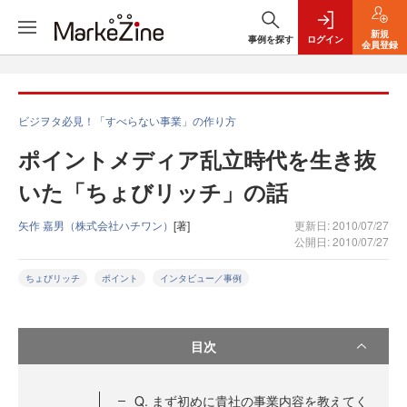
新規
事例を探す
ログイン
会員登録
ビジヲタ必見！「すべらない事業」の作り方
ポイントメディア乱立時代を生き抜
いた「ちょびリッチ」の話
矢作 嘉男（株式会社ハチワン）
[著]
更新日: 2010/07/27
公開日: 2010/07/27
ちょびリッチ
ポイント
インタビュー／事例
目次
Q. まず初めに貴社の事業内容を教えてく