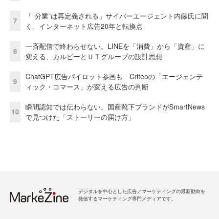
「“分業”は再定義される」サイバーエージェント内藤氏に聞
7
く、インターネット広告20年と転換点
一斉配信で終わらせない。LINEを「消費」から「資産」に
8
変える、カルビーとＵＴグループの設計思想
ChatGPT広告パイロット参画も Criteoの「エージェンテ
9
ィック・コマース」が変える広告の判断
瞬間認知では伝わらない。国産靴下ブランドがSmartNews
10
で見つけた「ストーリーの届け方」
デジタルを中心とした広告／マーケティングの最新動向を
発信するマーケティング専門メディアです。