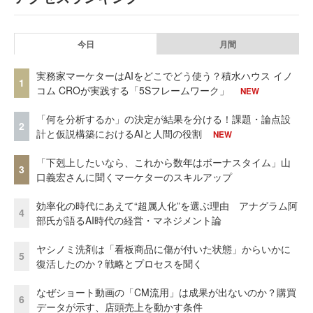
今日
月間
実務家マーケターはAIをどこでどう使う？積水ハウス イノ
1
コム CROが実践する「5Sフレームワーク」
NEW
「何を分析するか」の決定が結果を分ける！課題・論点設
2
計と仮説構築におけるAIと人間の役割
NEW
「下剋上したいなら、これから数年はボーナスタイム」山
3
口義宏さんに聞くマーケターのスキルアップ
効率化の時代にあえて“超属人化”を選ぶ理由 アナグラム阿
4
部氏が語るAI時代の経営・マネジメント論
ヤシノミ洗剤は「看板商品に傷が付いた状態」からいかに
5
復活したのか？戦略とプロセスを聞く
なぜショート動画の「CM流用」は成果が出ないのか？購買
6
データが示す、店頭売上を動かす条件