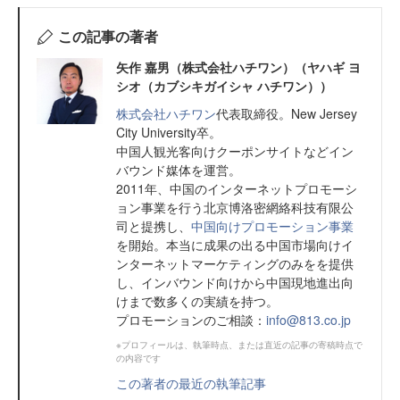
この記事の著者
矢作 嘉男（株式会社ハチワン）（ヤハギ ヨ
シオ（カブシキガイシャ ハチワン））
株式会社ハチワン
代表取締役。New Jersey
City University卒。
中国人観光客向けクーポンサイトなどイン
バウンド媒体を運営。
2011年、中国のインターネットプロモーシ
ョン事業を行う北京博洛密網絡科技有限公
司と提携し、
中国向けプロモーション事業
を開始。本当に成果の出る中国市場向けイ
ンターネットマーケティングのみをを提供
し、インバウンド向けから中国現地進出向
けまで数多くの実績を持つ。
プロモーションのご相談：
info@813.co.jp
※プロフィールは、執筆時点、または直近の記事の寄稿時点で
の内容です
この著者の最近の執筆記事