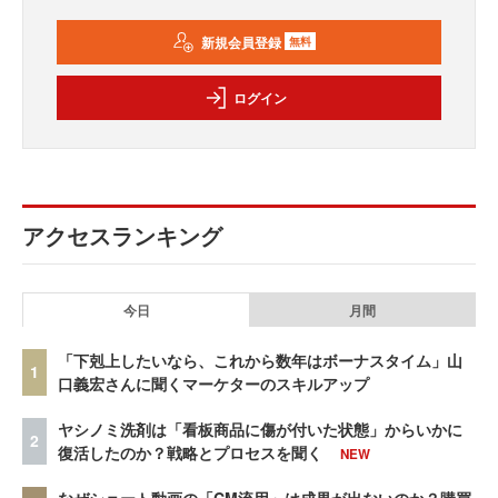
新規会員登録
無料
ログイン
アクセスランキング
今日
月間
「下剋上したいなら、これから数年はボーナスタイム」山
1
口義宏さんに聞くマーケターのスキルアップ
ヤシノミ洗剤は「看板商品に傷が付いた状態」からいかに
2
復活したのか？戦略とプロセスを聞く
NEW
なぜショート動画の「CM流用」は成果が出ないのか？購買