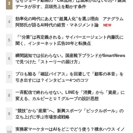
3
データが示す、店頭売上を動かす条件
効率化の時代にあえて“超属人化”を選ぶ理由 アナグラム
4
阿部氏が語るAI時代の経営・マネジメント論
NEW
「“分業”は再定義される」サイバーエージェント内藤氏に
5
聞く、インターネット広告20年と転換点
瞬間認知では伝わらない。国産靴下ブランドがSmartNews
6
で見つけた「ストーリーの届け方」
プロも陥る「確証バイアス」を回避して「顧客の本音」を
7
引き出すには？インタビュー4つのコツ
一斉配信で終わらせない。LINEを「消費」から「資産」に
8
変える、カルビーとＵＴグループの設計思想
“競技”から“産業”へ。新興スポーツ「ピックルボール」の
9
立ち上げに学ぶ市場形成戦略
実務家マーケターはAIをどこでどう使う？積水ハウス イノ
10