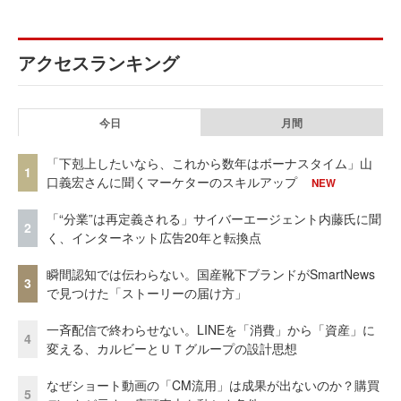
アクセスランキング
今日
月間
「下剋上したいなら、これから数年はボーナスタイム」山
1
口義宏さんに聞くマーケターのスキルアップ
NEW
「“分業”は再定義される」サイバーエージェント内藤氏に聞
2
く、インターネット広告20年と転換点
瞬間認知では伝わらない。国産靴下ブランドがSmartNews
3
で見つけた「ストーリーの届け方」
一斉配信で終わらせない。LINEを「消費」から「資産」に
4
変える、カルビーとＵＴグループの設計思想
なぜショート動画の「CM流用」は成果が出ないのか？購買
5