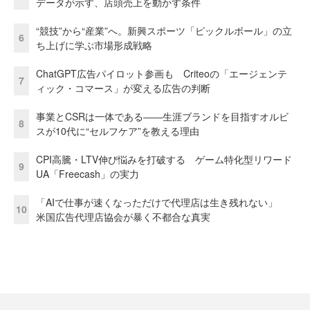
データが示す、店頭売上を動かす条件
“競技”から“産業”へ。新興スポーツ「ピックルボール」の立
6
ち上げに学ぶ市場形成戦略
ChatGPT広告パイロット参画も Criteoの「エージェンテ
7
ィック・コマース」が変える広告の判断
事業とCSRは一体である――生涯ブランドを目指すオルビ
8
スが10代に“セルフケア”を教える理由
CPI高騰・LTV伸び悩みを打破する ゲーム特化型リワード
9
UA「Freecash」の実力
「AIで仕事が速くなっただけで代理店は生き残れない」
10
米国広告代理店協会が暴く不都合な真実