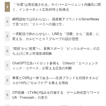
「“分業”は再定義される」サイバーエージェント内藤氏に聞
3
く、インターネット広告20年と転換点
瞬間認知では伝わらない。国産靴下ブランドがSmartNews
4
で見つけた「ストーリーの届け方」
一斉配信で終わらせない。LINEを「消費」から「資産」に
5
変える、カルビーとＵＴグループの設計思想
“競技”から“産業”へ。新興スポーツ「ピックルボール」の立
6
ち上げに学ぶ市場形成戦略
ChatGPT広告パイロット参画も Criteoの「エージェンテ
7
ィック・コマース」が変える広告の判断
事業とCSRは一体である――生涯ブランドを目指すオルビ
8
スが10代に“セルフケア”を教える理由
CPI高騰・LTV伸び悩みを打破する ゲーム特化型リワード
9
UA「Freecash」の実力