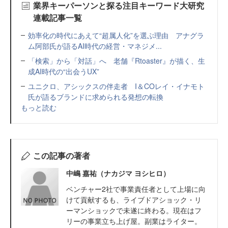
業界キーパーソンと探る注目キーワード大研究
連載記事一覧
効率化の時代にあえて“超属人化”を選ぶ理由 アナグラ
ム阿部氏が語るAI時代の経営・マネジメ...
「検索」から「対話」へ 老舗『Rtoaster』が描く、生
成AI時代の“出会うUX”
ユニクロ、アシックスの伴走者 I＆COレイ・イナモト
氏が語るブランドに求められる発想の転換
もっと読む
この記事の著者
中嶋 嘉祐（ナカジマ ヨシヒロ）
ベンチャー2社で事業責任者として上場に向
けて貢献するも、ライブドアショック・リ
ーマンショックで未遂に終わる。現在はフ
リーの事業立ち上げ屋。副業はライター。