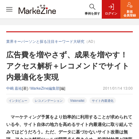
新規
事例を探す
ログイン
会員登録
業界キーパーソンと探る注目キーワード大研究
（AD）
広告費を増やさず、成果を増やす！
アクセス解析＋レコメンドでサイト
内最適化を実現
中嶋 嘉祐
[著] /
MarkeZine編集部
[編]
2011/01/14 13:00
インタビュー
レコメンデーション
Visionalist
サイト内最適化
マーケティング予算をより効率的に利用することが求められて
いる今、サイト自体の地力を高めるサイト内最適化に取り組んで
みてはどうだろう。ただ、データに基づかないサイト改善は無