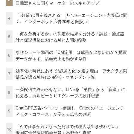
口義宏さんに聞くマーケターのスキルアップ
「“分業”は再定義される」サイバーエージェント内藤氏に聞
4
く、インターネット広告20年と転換点
「何を分析するか」の決定が結果を分ける！課題・論点設
5
計と仮説構築におけるAIと人間の役割
なぜショート動画の「CM流用」は成果が出ないのか？購買
6
データが示す、店頭売上を動かす条件
効率化の時代にあえて“超属人化”を選ぶ理由 アナグラム阿
7
部氏が語るAI時代の経営・マネジメント論
一斉配信で終わらせない。LINEを「消費」から「資産」に
8
変える、カルビーとＵＴグループの設計思想
ChatGPT広告パイロット参画も Criteoの「エージェンテ
9
ィック・コマース」が変える広告の判断
「AIで仕事が速くなっただけで代理店は生き残れない」
10
米国広告代理店協会が暴く不都合な真実