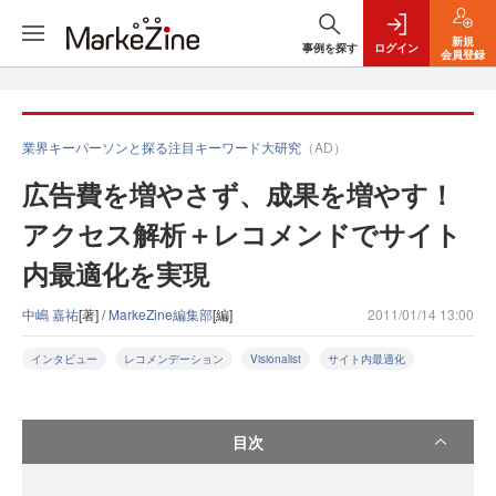
新規
事例を探す
ログイン
会員登録
業界キーパーソンと探る注目キーワード大研究
（AD）
広告費を増やさず、成果を増やす！
アクセス解析＋レコメンドでサイト
内最適化を実現
中嶋 嘉祐
[著] /
MarkeZine編集部
[編]
2011/01/14 13:00
インタビュー
レコメンデーション
Visionalist
サイト内最適化
目次