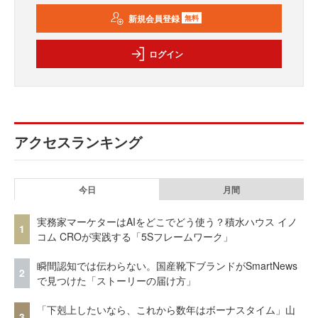
新規会員登録
無料
ログイン
アクセスランキング
今日
月間
実務家マーケターはAIをどこでどう使う？積水ハウス イノ
1
コム CROが実践する「5Sフレームワーク」
瞬間認知では伝わらない。国産靴下ブランドがSmartNews
2
で見つけた「ストーリーの届け方」
「下剋上したいなら、これから数年はボーナスタイム」山
3