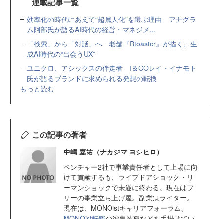
連載記事一覧
効率化の時代にあえて“超属人化”を選ぶ理由 アナグラ
ム阿部氏が語るAI時代の経営・マネジメ...
「検索」から「対話」へ 老舗『Rtoaster』が描く、生
成AI時代の“出会うUX”
ユニクロ、アシックスの伴走者 I＆COレイ・イナモト
氏が語るブランドに求められる発想の転換
もっと読む
この記事の著者
中嶋 嘉祐（ナカジマ ヨシヒロ）
ベンチャー2社で事業責任者として上場に向
けて貢献するも、ライブドアショック・リ
ーマンショックで未遂に終わる。現在はフ
リーの事業立ち上げ屋。副業はライター。
現在は、MONOistキャリアフォーラム、
MONOist転職
の編集業務などを手掛けてい