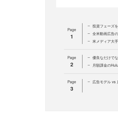
投資フェーズ
Page
全米動画広告の
1
米メディア大手
Page
優良なだけで
2
月額課金のHul
Page
広告モデル v
3