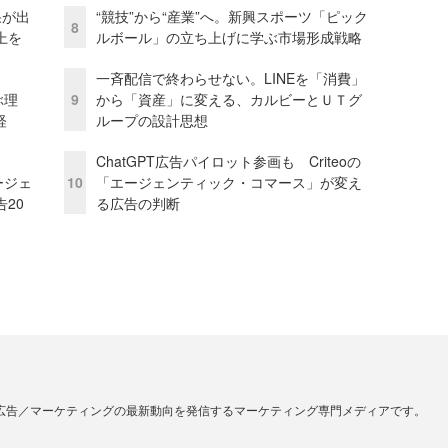
果が出
“競技”から“産業”へ。新興スポーツ「ピック
8
上を
ルボール」の立ち上げに学ぶ市場形成戦略
一斉配信で終わらせない。LINEを「消費」
ぶ理
9
から「資産」に変える、カルビーとＵＴグ
経
ループの設計思想
ChatGPT広告パイロット参画も Criteoの
ージェ
10
「エージェンティック・コマース」が変え
20
る広告の判断
広告／マーケティングの最新動向を発信するマーケティング専門メディアです。