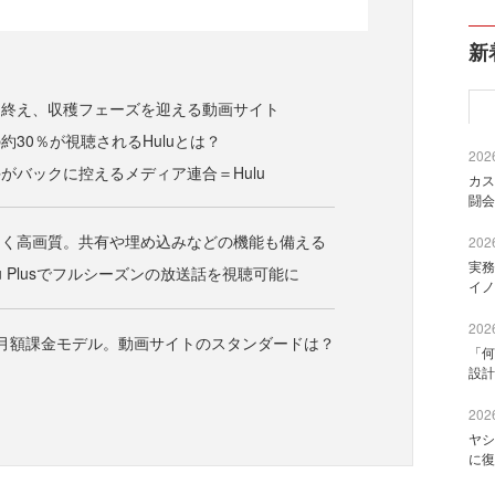
新
を終え、収穫フェーズを迎える動画サイト
約30％が視聴されるHuluとは？
2026
がバックに控えるメディア連合＝Hulu
カス
闘会
なく高画質。共有や埋め込みなどの機能も備える
2026
実務
u Plusでフルシーズンの放送話を視聴可能に
イノ
2026
s 月額課金モデル。動画サイトのスタンダードは？
「何
設計
2026
ヤシ
に復