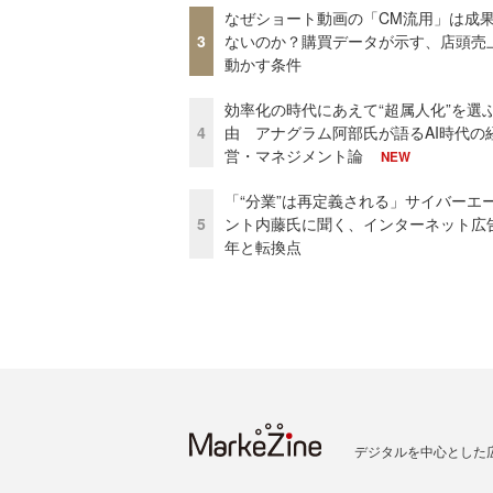
なぜショート動画の「CM流用」は成
3
ないのか？購買データが示す、店頭売
動かす条件
効率化の時代にあえて“超属人化”を選
4
由 アナグラム阿部氏が語るAI時代の
営・マネジメント論
NEW
「“分業”は再定義される」サイバーエ
5
ント内藤氏に聞く、インターネット広告
年と転換点
デジタルを中心とした