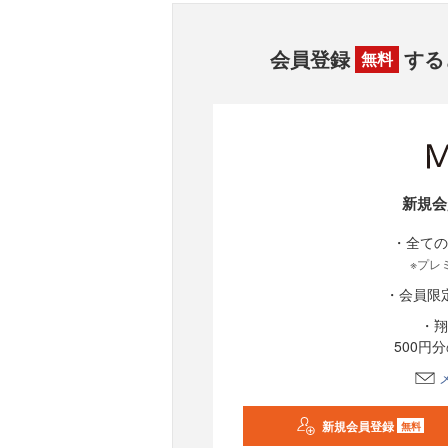
会員登録
する
無料
新規会
・全ての
※プレ
・会員限
・翔
500円
新規会員登録
無料