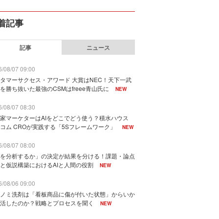
着記事
記事
ニュース
/08/07 09:00
タマーサクセス・アワード 大賞はNEC！天下一武
を勝ち抜いた最強のCSMはfreee青山氏に
NEW
/08/07 08:30
家マーケターはAIをどこでどう使う？積水ハウス
コム CROが実践する「5Sフレームワーク」
NEW
/08/07 08:00
を分析するか」の決定が結果を分ける！課題・論点
と仮説構築におけるAIと人間の役割
NEW
/08/06 09:00
ノミ洗剤は「看板商品に傷が付いた状態」からいか
活したのか？戦略とプロセスを聞く
NEW