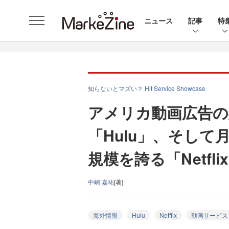
ニュース
記事
特
知らないとマズい？ Hit Service Showcase
アメリカ動画広告の
「Hulu」、そして
規模を誇る「Netfl
中嶋 嘉祐
[著]
海外情報
Hulu
Netflix
動画サービス