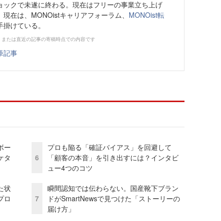
ョックで未遂に終わる。現在はフリーの事業立ち上げ
現在は、MONOistキャリアフォーラム、
MONOist転
手掛けている。
、または直近の記事の寄稿時点での内容です
筆記事
ボー
プロも陥る「確証バイアス」を回避して
ケタ
6
「顧客の本音」を引き出すには？インタビ
ュー4つのコツ
た状
瞬間認知では伝わらない。国産靴下ブラン
プロ
7
ドがSmartNewsで見つけた「ストーリーの
届け方」