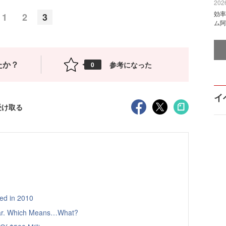
2026
効率
1
2
3
ム阿
たか？
参考になった
0
イ
受け取る
ed in 2010
ar. Which Means…What?