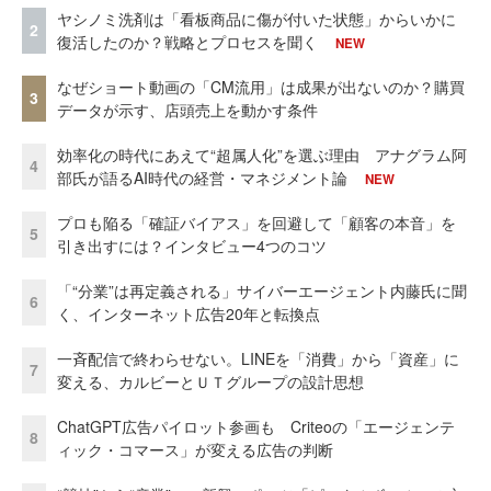
ヤシノミ洗剤は「看板商品に傷が付いた状態」からいかに
2
復活したのか？戦略とプロセスを聞く
NEW
なぜショート動画の「CM流用」は成果が出ないのか？購買
3
データが示す、店頭売上を動かす条件
効率化の時代にあえて“超属人化”を選ぶ理由 アナグラム阿
4
部氏が語るAI時代の経営・マネジメント論
NEW
プロも陥る「確証バイアス」を回避して「顧客の本音」を
5
引き出すには？インタビュー4つのコツ
「“分業”は再定義される」サイバーエージェント内藤氏に聞
6
く、インターネット広告20年と転換点
一斉配信で終わらせない。LINEを「消費」から「資産」に
7
変える、カルビーとＵＴグループの設計思想
ChatGPT広告パイロット参画も Criteoの「エージェンテ
8
ィック・コマース」が変える広告の判断