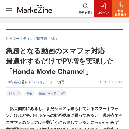
新規
事例を探す
ログイン
会員登録
動画マーケティング最前線
（AD）
急務となる動画のスマフォ対応
最適化するだけでPV増を実現した
「Honda Movie Channel」
中嶋 嘉祐
[著] /
キベ ジュンイチロウ
[写]
2011/12/07 11:00
トレンド
事例
動画マーケティング
拡大傾向にあるも、まだシェアは限られているスマートフォ
ン。けれどモバイルからの動画視聴に限ってみると、現時点でも
スマフォのシェアは半数近くにも達している。にもかかわらず、