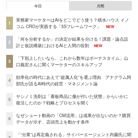
今日
月間
実務家マーケターはAIをどこでどう使う？積水ハウス イノ
1
コム CROが実践する「5Sフレームワーク」
NEW
「何を分析するか」の決定が結果を分ける！課題・論点設
2
計と仮説構築におけるAIと人間の役割
NEW
「下剋上したいなら、これから数年はボーナスタイム」山
3
口義宏さんに聞くマーケターのスキルアップ
効率化の時代にあえて“超属人化”を選ぶ理由 アナグラム阿
4
部氏が語るAI時代の経営・マネジメント論
ヤシノミ洗剤は「看板商品に傷が付いた状態」からいかに
5
復活したのか？戦略とプロセスを聞く
なぜショート動画の「CM流用」は成果が出ないのか？購買
6
データが示す、店頭売上を動かす条件
「“分業”は再定義される」サイバーエージェント内藤氏に聞
7