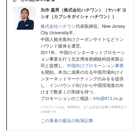
矢作 嘉男（株式会社ハチワン）（ヤハギ ヨ
シオ（カブシキガイシャ ハチワン））
株式会社ハチワン
代表取締役。New Jersey
City University卒。
中国人観光客向けクーポンサイトなどイン
バウンド媒体を運営。
2011年、中国のインターネットプロモーシ
ョン事業を行う北京博洛密網絡科技有限公
司と提携し、
中国向けプロモーション事業
を開始。本当に成果の出る中国市場向けイ
ンターネットマーケティングのみをを提供
し、インバウンド向けから中国現地進出向
けまで数多くの実績を持つ。
プロモーションのご相談：
info@813.co.jp
※プロフィールは、執筆時点、または直近の記事の寄稿時点で
の内容です
この著者の最近の執筆記事