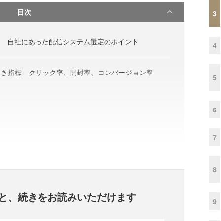
目次
3
？ 自社にあった配信システム選定のポイント
4
べき指標 クリック率、開封率、コンバージョン率
5
6
7
8
と、
続きをお読みいただけます
9