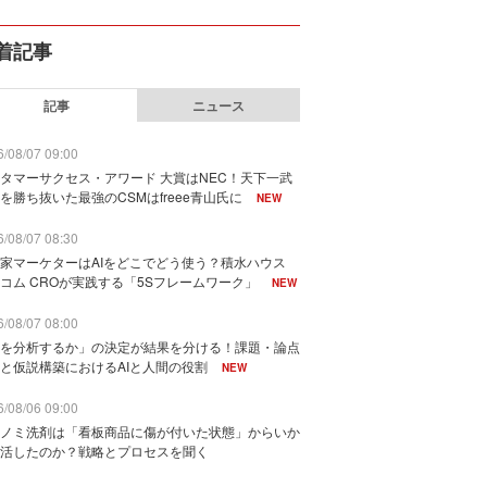
着記事
記事
ニュース
/08/07 09:00
タマーサクセス・アワード 大賞はNEC！天下一武
を勝ち抜いた最強のCSMはfreee青山氏に
NEW
/08/07 08:30
家マーケターはAIをどこでどう使う？積水ハウス
コム CROが実践する「5Sフレームワーク」
NEW
/08/07 08:00
を分析するか」の決定が結果を分ける！課題・論点
と仮説構築におけるAIと人間の役割
NEW
/08/06 09:00
ノミ洗剤は「看板商品に傷が付いた状態」からいか
活したのか？戦略とプロセスを聞く