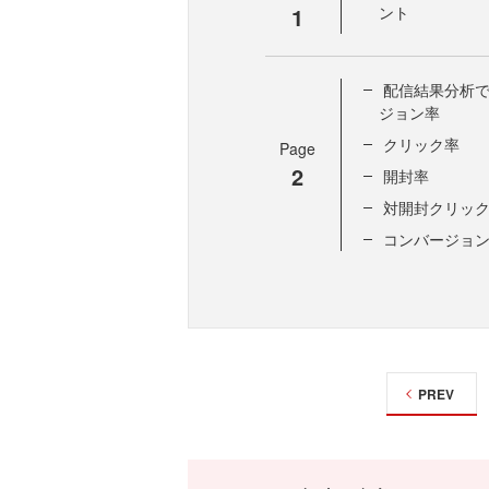
1
ント
配信結果分析
ジョン率
クリック率
Page
2
開封率
対開封クリッ
コンバージョ
PREV