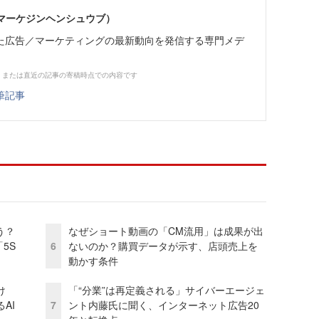
部（マーケジンヘンシュウブ）
た広告／マーケティングの最新動向を発信する専門メデ
、または直近の記事の寄稿時点での内容です
筆記事
う？
なぜショート動画の「CM流用」は成果が出
5S
6
ないのか？購買データが示す、店頭売上を
動かす条件
け
「“分業”は再定義される」サイバーエージェ
AI
7
ント内藤氏に聞く、インターネット広告20