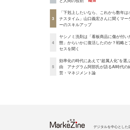
と人間の役割
NEW
「下剋上したいなら、これから数年は
3
ナスタイム」山口義宏さんに聞くマー
ーのスキルアップ
ヤシノミ洗剤は「看板商品に傷が付い
4
態」からいかに復活したのか？戦略と
セスを聞く
効率化の時代にあえて“超属人化”を選
5
由 アナグラム阿部氏が語るAI時代の
営・マネジメント論
デジタルを中心とした