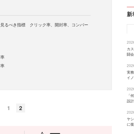
新
で見るべき指標 クリック率、開封率、コンバー
2026
カス
闘会
ク率
ン率
2026
実務
イノ
2026
「何
設計
1
2
2026
ヤシ
に復