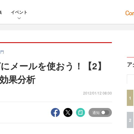
集
イベント
入門
グにメールを使おう！【2】
ア
効果分析
2012/01/12 08:00
1
通知
2