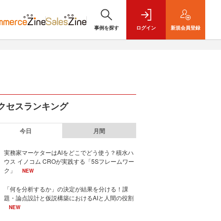
事例を探す
ログイン
新規
会員登録
クセスランキング
今日
月間
実務家マーケターはAIをどこでどう使う？積水ハ
ウス イノコム CROが実践する「5Sフレームワー
ク」
NEW
「何を分析するか」の決定が結果を分ける！課
題・論点設計と仮説構築におけるAIと人間の役割
NEW