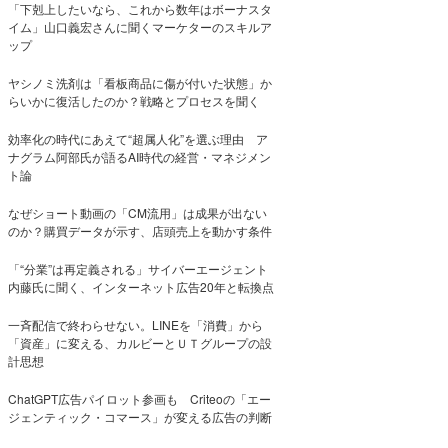
「下剋上したいなら、これから数年はボーナスタ
イム」山口義宏さんに聞くマーケターのスキルア
ップ
ヤシノミ洗剤は「看板商品に傷が付いた状態」か
らいかに復活したのか？戦略とプロセスを聞く
効率化の時代にあえて“超属人化”を選ぶ理由 ア
ナグラム阿部氏が語るAI時代の経営・マネジメン
ト論
なぜショート動画の「CM流用」は成果が出ない
のか？購買データが示す、店頭売上を動かす条件
「“分業”は再定義される」サイバーエージェント
内藤氏に聞く、インターネット広告20年と転換点
一斉配信で終わらせない。LINEを「消費」から
「資産」に変える、カルビーとＵＴグループの設
計思想
ChatGPT広告パイロット参画も Criteoの「エー
ジェンティック・コマース」が変える広告の判断