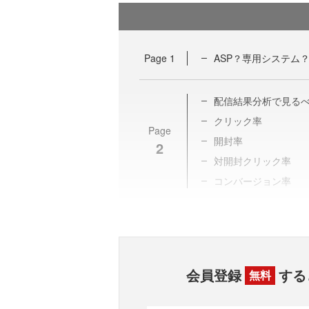
Page
1
ASP？専用システム
配信結果分析で見る
クリック率
Page
開封率
2
対開封クリック率
コンバージョン率
会員登録
する
無料