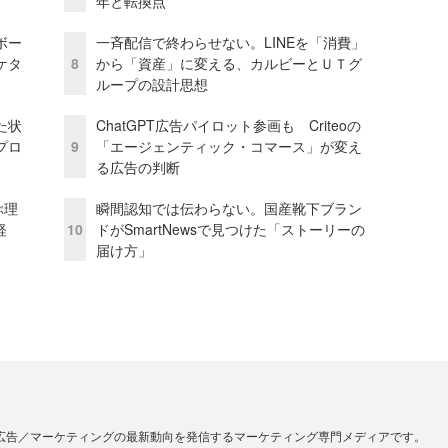
年と転換点
ボー
一斉配信で終わらせない。LINEを「消費」
ケタ
8
から「資産」に変える、カルビーとＵＴグ
ループの設計思想
た状
ChatGPT広告パイロット参画も Criteoの
プロ
9
「エージェンティック・コマース」が変え
る広告の判断
ぶ理
瞬間認知では伝わらない。国産靴下ブラン
経
10
ドがSmartNewsで見つけた「ストーリーの
届け方」
広告／マーケティングの最新動向を発信するマーケティング専門メディアです。