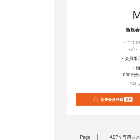
新規会
・全ての
※プレ
・会員限
・翔
500円
新規会員登録
無料
Page
ASP？専用シ