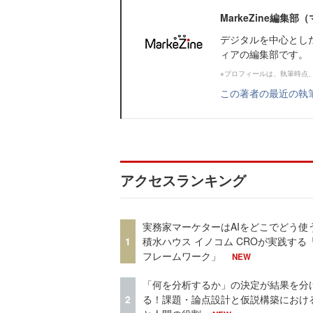
MarkeZine編集
デジタルを中心とし
ィアの編集部です。
※プロフィールは、執筆時点
この著者の最近の執
アクセスランキング
実務家マーケターはAIをどこでどう使
1
積水ハウス イノコム CROが実践する「
フレームワーク」
NEW
「何を分析するか」の決定が結果を分
2
る！課題・論点設計と仮説構築における