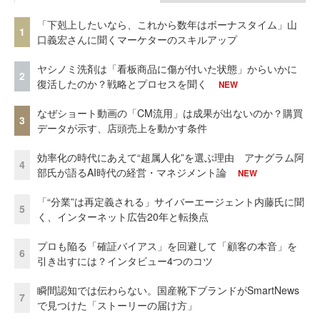
「下剋上したいなら、これから数年はボーナスタイム」山
1
口義宏さんに聞くマーケターのスキルアップ
ヤシノミ洗剤は「看板商品に傷が付いた状態」からいかに
2
復活したのか？戦略とプロセスを聞く
NEW
なぜショート動画の「CM流用」は成果が出ないのか？購買
3
データが示す、店頭売上を動かす条件
効率化の時代にあえて“超属人化”を選ぶ理由 アナグラム阿
4
部氏が語るAI時代の経営・マネジメント論
NEW
「“分業”は再定義される」サイバーエージェント内藤氏に聞
5
く、インターネット広告20年と転換点
プロも陥る「確証バイアス」を回避して「顧客の本音」を
6
引き出すには？インタビュー4つのコツ
瞬間認知では伝わらない。国産靴下ブランドがSmartNews
7
で見つけた「ストーリーの届け方」