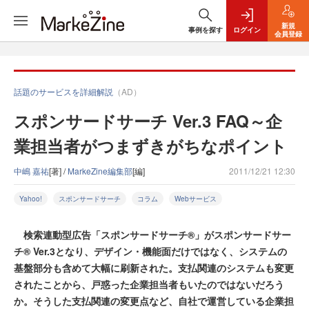
新規
事例を探す
ログイン
会員登録
話題のサービスを詳細解説
（AD）
スポンサードサーチ Ver.3 FAQ～企
業担当者がつまずきがちなポイント
中嶋 嘉祐
[著] /
MarkeZine編集部
[編]
2011/12/21 12:30
Yahoo!
スポンサードサーチ
コラム
Webサービス
検索連動型広告「スポンサードサーチ®」がスポンサードサー
チ® Ver.3となり、デザイン・機能面だけではなく、システムの
基盤部分も含めて大幅に刷新された。支払関連のシステムも変更
されたことから、戸惑った企業担当者もいたのではないだろう
か。そうした支払関連の変更点など、自社で運営している企業担