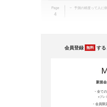
Page
予測の精度って人に
4
会員登録
する
無料
新規会
・全ての
※プレ
・会員限