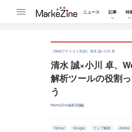
ニュース
記事
特
［Webアナリスト対談］清水 誠×小川 卓
清水 誠×小川 卓、
解析ツールの役割
う
MarkeZine編集部
[編]
Yahoo!
Google
ウェブ解析
Adobe