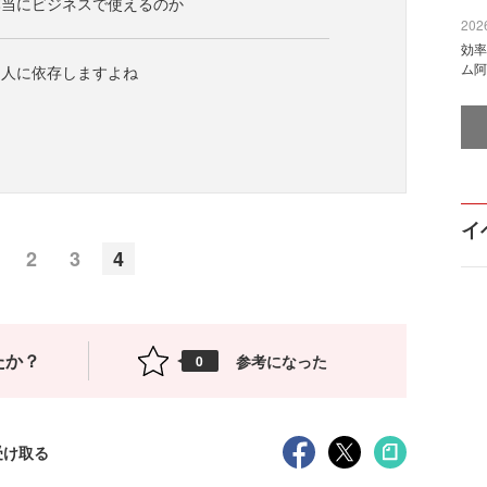
本当にビジネスで使えるのか
2026
効率
ム阿
て人に依存しますよね
イ
2
3
4
たか？
参考になった
0
受け取る