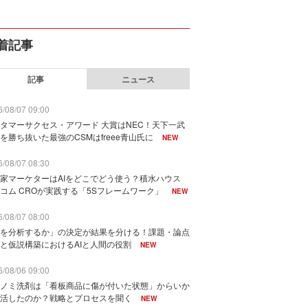
着記事
記事
ニュース
/08/07 09:00
タマーサクセス・アワード 大賞はNEC！天下一武
を勝ち抜いた最強のCSMはfreee青山氏に
NEW
/08/07 08:30
家マーケターはAIをどこでどう使う？積水ハウス
コム CROが実践する「5Sフレームワーク」
NEW
/08/07 08:00
を分析するか」の決定が結果を分ける！課題・論点
と仮説構築におけるAIと人間の役割
NEW
/08/06 09:00
ノミ洗剤は「看板商品に傷が付いた状態」からいか
活したのか？戦略とプロセスを聞く
NEW