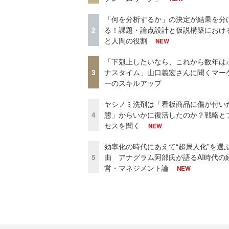
「何を分析するか」の決定が結果を分
2
る！課題・論点設計と仮説構築における
と人間の役割
NEW
「下剋上したいなら、これから数年は
3
ナスタイム」山口義宏さんに聞くマー
ーのスキルアップ
ヤシノミ洗剤は「看板商品に傷が付い
4
態」からいかに復活したのか？戦略と
セスを聞く
NEW
効率化の時代にあえて“超属人化”を選
5
由 アナグラム阿部氏が語るAI時代の
営・マネジメント論
NEW