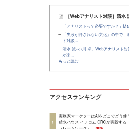
［Webアナリスト対談］清水 
「アナリストって必要ですか？」Mar
「失敗が許されない文化」の中で、成
ト対談...
清水 誠×小川 卓、Webアナリス
が来...
もっと読む
アクセスランキング
実務家マーケターはAIをどこでどう使
1
積水ハウス イノコム CROが実践する「
フレームワーク」
NEW