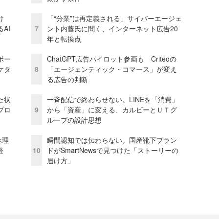
け
「“分業”は再定義される」サイバーエージェ
AI
7
ント内藤氏に聞く、インターネット広告20
年と転換点
ボー
ChatGPT広告パイロット参画も Criteoの
ケタ
8
「エージェンティック・コマース」が変え
る広告の判断
た状
一斉配信で終わらせない。LINEを「消費」
プロ
9
から「資産」に変える、カルビーとＵＴグ
ループの設計思想
ぶ理
瞬間認知では伝わらない。国産靴下ブラン
経
10
ドがSmartNewsで見つけた「ストーリーの
届け方」