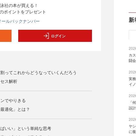
泳社の本が買える！
分のポイントをプレゼント
新
メールバックナンバー
ログイン
2026
カス
闘会
役割ってこれからどうなっていくんだろう
2026
実務
クセス解析
イノ
2026
ョンでやりきる
「何
設計
ト最適化」とは？
2026
ヤシ
ればいい」という単純な思考
に復