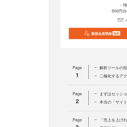
・翔
500円
新規会員登録
無料
Page
解析ツールの
1
二極化するア
Page
まずはセッシ
2
本当の「サイ
Page
「売上を上げ
3