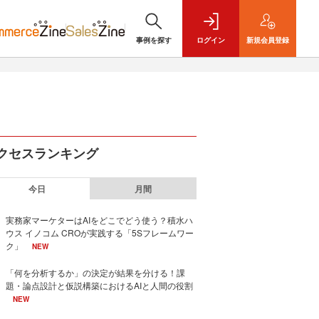
事例を探す
ログイン
新規
会員登録
クセスランキング
今日
月間
実務家マーケターはAIをどこでどう使う？積水ハ
ウス イノコム CROが実践する「5Sフレームワー
ク」
NEW
「何を分析するか」の決定が結果を分ける！課
題・論点設計と仮説構築におけるAIと人間の役割
NEW