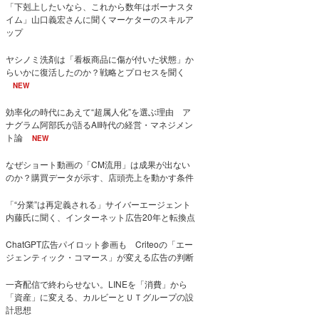
「下剋上したいなら、これから数年はボーナスタ
イム」山口義宏さんに聞くマーケターのスキルア
ップ
ヤシノミ洗剤は「看板商品に傷が付いた状態」か
らいかに復活したのか？戦略とプロセスを聞く
NEW
効率化の時代にあえて“超属人化”を選ぶ理由 ア
ナグラム阿部氏が語るAI時代の経営・マネジメン
ト論
NEW
なぜショート動画の「CM流用」は成果が出ない
のか？購買データが示す、店頭売上を動かす条件
「“分業”は再定義される」サイバーエージェント
内藤氏に聞く、インターネット広告20年と転換点
ChatGPT広告パイロット参画も Criteoの「エー
ジェンティック・コマース」が変える広告の判断
一斉配信で終わらせない。LINEを「消費」から
「資産」に変える、カルビーとＵＴグループの設
計思想