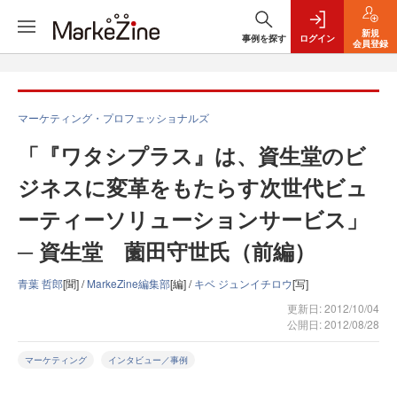
新規
事例を探す
ログイン
会員登録
マーケティング・プロフェッショナルズ
「『ワタシプラス』は、資生堂のビ
ジネスに変革をもたらす次世代ビュ
ーティーソリューションサービス」
─ 資生堂 薗田守世氏（前編）
青葉 哲郎
[聞] /
MarkeZine編集部
[編] /
キベ ジュンイチロウ
[写]
更新日: 2012/10/04
公開日: 2012/08/28
マーケティング
インタビュー／事例