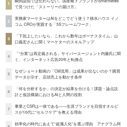
瞬間認知では伝わらない。国産靴下ブランドがSmartNews
1
で見つけた「ストーリーの届け方」
実務家マーケターはAIをどこでどう使う？積水ハウス イノ
2
コム CROが実践する「5Sフレームワーク」
「下剋上したいなら、これから数年はボーナスタイム」山
3
口義宏さんに聞くマーケターのスキルアップ
「“分業”は再定義される」サイバーエージェント内藤氏に聞
4
く、インターネット広告20年と転換点
なぜショート動画の「CM流用」は成果が出ないのか？購買
5
データが示す、店頭売上を動かす条件
「何を分析するか」の決定が結果を分ける！課題・論点設
6
計と仮説構築におけるAIと人間の役割
事業とCSRは一体である――生涯ブランドを目指すオルビ
7
スが10代に“セルフケア”を教える理由
効率化の時代にあえて“超属人化”を選ぶ理由 アナグラム阿
8