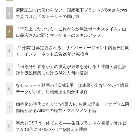
瞬間認知では伝わらない。国産靴下ブランドがSmartNews
2
で見つけた「ストーリーの届け方」
「下剋上したいなら、これから数年はボーナスタイム」山
3
口義宏さんに聞くマーケターのスキルアップ
「“分業”は再定義される」サイバーエージェント内藤氏に聞
4
く、インターネット広告20年と転換点
「何を分析するか」の決定が結果を分ける！課題・論点設
5
計と仮説構築におけるAIと人間の役割
なぜショート動画の「CM流用」は成果が出ないのか？購買
6
データが示す、店頭売上を動かす条件
効率化の時代にあえて“超属人化”を選ぶ理由 アナグラム阿
7
部氏が語るAI時代の経営・マネジメント論
事業とCSRは一体である――生涯ブランドを目指すオルビ
8
スが10代に“セルフケア”を教える理由