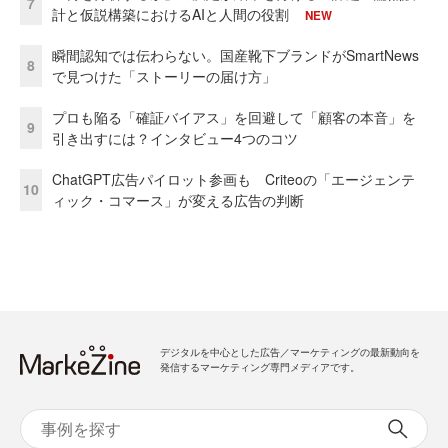
7
計と仮説構築におけるAIと人間の役割
NEW
瞬間認知では伝わらない。国産靴下ブランドがSmartNews
8
で見つけた「ストーリーの届け方」
プロも陥る「確証バイアス」を回避して「顧客の本音」を
9
引き出すには？インタビュー4つのコツ
ChatGPT広告パイロット参画も Criteoの「エージェンテ
10
ィック・コマース」が変える広告の判断
デジタルを中心とした広告／マーケティングの最新動向を
発信するマーケティング専門メディアです。