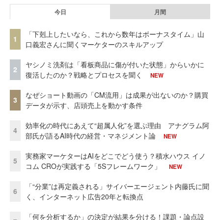
今日
月間
「下剋上したいなら、これから数年はボーナスタイム」山
1
口義宏さんに聞くマーケターのスキルアップ
ヤシノミ洗剤は「看板商品に傷が付いた状態」からいかに
2
復活したのか？戦略とプロセスを聞く
NEW
なぜショート動画の「CM流用」は成果が出ないのか？購買
3
データが示す、店頭売上を動かす条件
効率化の時代にあえて“超属人化”を選ぶ理由 アナグラム阿
4
部氏が語るAI時代の経営・マネジメント論
NEW
実務家マーケターはAIをどこでどう使う？積水ハウス イノ
5
コム CROが実践する「5Sフレームワーク」
NEW
「“分業”は再定義される」サイバーエージェント内藤氏に聞
6
く、インターネット広告20年と転換点
「何を分析するか」の決定が結果を分ける！課題・論点設