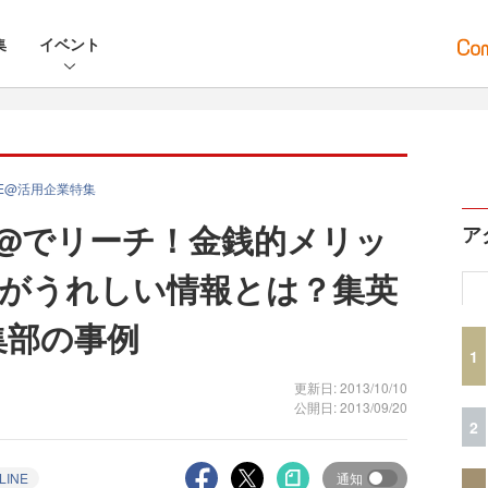
集
イベント
E@活用企業特集
E@でリーチ！金銭的メリッ
ア
がうれしい情報とは？集英
集部の事例
1
更新日: 2013/10/10
公開日: 2013/09/20
2
LINE
通知