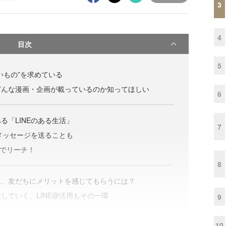
3
4
目次
5
いもの”を求めている
どんな漫画・企画が載っているのか知ってほしい
6
る「LINEのある生活」
7
のメッセージを送ることも
@でリーチ！
8
に、友だちにメリットを感じてもらうには？
していく、LINE@活用もその一環
9
10