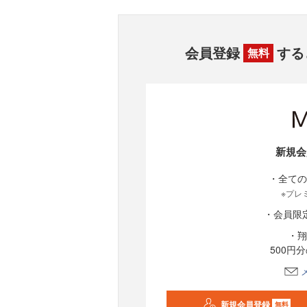
会員登録
する
無料
新規会
・全ての
※プレ
・会員限
・翔
500円
新規会員登録
無料