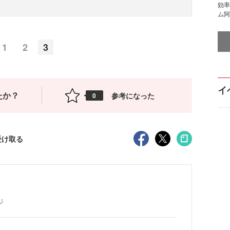
効率
ム阿
1
2
3
イ
たか？
参考になった
0
受け取る
ジ