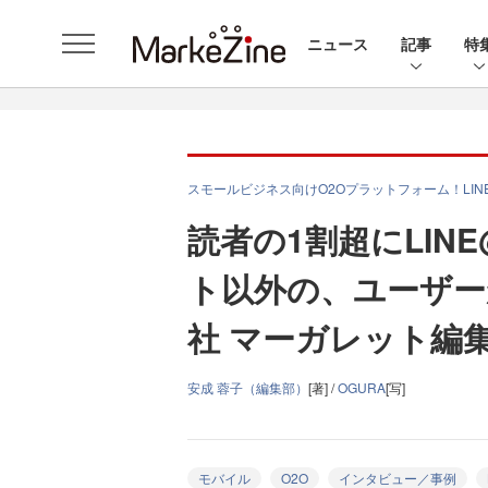
ニュース
記事
特
スモールビジネス向けO2Oプラットフォーム！LIN
読者の1割超にLIN
ト以外の、ユーザー
社 マーガレット編
安成 蓉子（編集部）
[著] /
OGURA
[写]
モバイル
O2O
インタビュー／事例