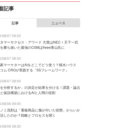
着記事
記事
ニュース
/08/07 09:00
タマーサクセス・アワード 大賞はNEC！天下一武
を勝ち抜いた最強のCSMはfreee青山氏に
/08/07 08:30
家マーケターはAIをどこでどう使う？積水ハウス
コム CROが実践する「5Sフレームワーク」
/08/07 08:00
を分析するか」の決定が結果を分ける！課題・論点
と仮説構築におけるAIと人間の役割
/08/06 09:00
ノミ洗剤は「看板商品に傷が付いた状態」からいか
活したのか？戦略とプロセスを聞く
/08/06 08:30