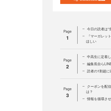
今日の読者は“
Page
『マーガレッ
1
ほしい
中高生に定着し
Page
編集長自らLI
2
読者の1割超に
クーポンを配
Page
は？
3
情報を循環させ