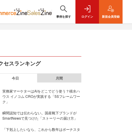
事例を探す
ログイン
新規
会員登録
クセスランキング
今日
月間
実務家マーケターはAIをどこでどう使う？積水ハ
ウス イノコム CROが実践する「5Sフレームワー
ク」
瞬間認知では伝わらない。国産靴下ブランドが
SmartNewsで見つけた「ストーリーの届け方」
「下剋上したいなら、これから数年はボーナスタ