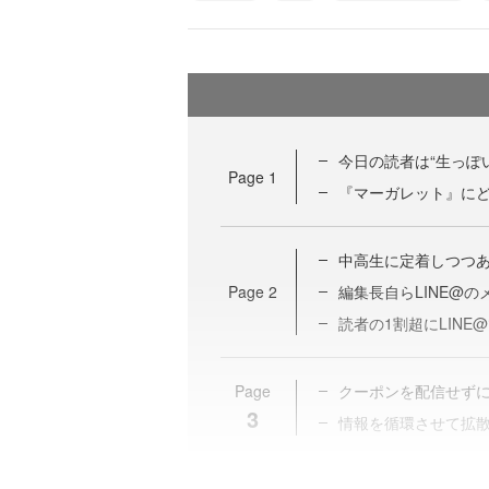
今日の読者は“生っぽ
Page
1
『マーガレット』に
中高生に定着しつつあ
Page
2
編集長自らLINE@
読者の1割超にLINE
Page
クーポンを配信せず
3
情報を循環させて拡散