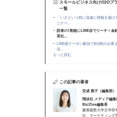
スモールビジネス向けO2Oプ
一覧
「いざという時に迅速に情報を届けた
ニケー...
読者の1割超にLINE@でリーチ！
英社...
LINE@クーポン配信で約3割のお客
活...
もっと読む
この記事の著者
安成 蓉子（編集部）
翔泳社 メディア編集
Biz/Zine編集長
慶應義塾大学文学部卒
社。マーケティング専