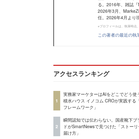
る。2016年、雑誌『
2026年3月、Marke
任。2026年4月より
※プロフィールは、執筆時点
この著者の最近の執
アクセスランキング
実務家マーケターはAIをどこでどう使
1
積水ハウス イノコム CROが実践する「
フレームワーク」
瞬間認知では伝わらない。国産靴下ブ
2
ドがSmartNewsで見つけた「ストー
届け方」