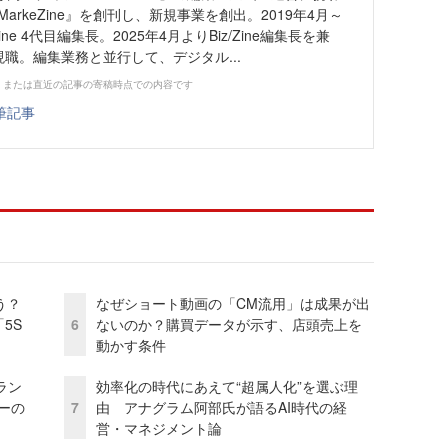
MarkeZine』を創刊し、新規事業を創出。2019年4月～
Zine 4代目編集長。2025年4月よりBiz/Zine編集長を兼
現職。編集業務と並行して、デジタル...
、または直近の記事の寄稿時点での内容です
筆記事
う？
なぜショート動画の「CM流用」は成果が出
5S
6
ないのか？購買データが示す、店頭売上を
動かす条件
ラン
効率化の時代にあえて“超属人化”を選ぶ理
リーの
7
由 アナグラム阿部氏が語るAI時代の経
営・マネジメント論