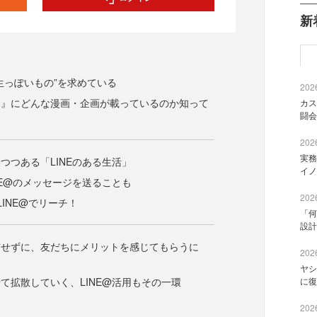
新
生っぽいもの”を求めている
2026
ト』にどんな漫画・企画が載っているのか知って
カス
闘会
2026
実務
つつある「LINEのある生活」
イノ
NE@のメッセージを送ることも
2026
LINE@でリーチ！
「何
設計
信せずに、友だちにメリットを感じてもらうに
2026
ヤシ
て拡散していく、LINE@活用もその一環
に復
2026