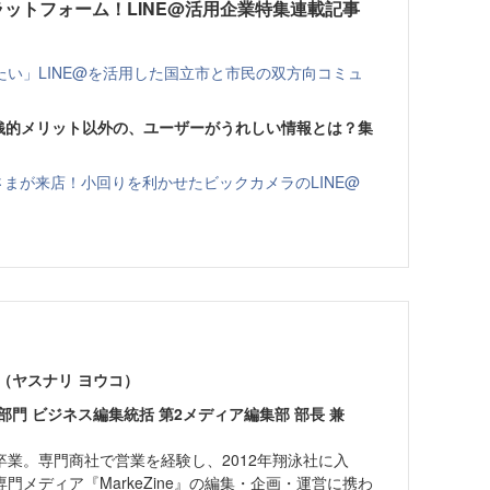
ラットフォーム！LINE@活用企業特集連載記事
い」LINE@を活用した国立市と市民の双方向コミュ
金銭的メリット以外の、ユーザーがうれしい情報とは？集
さまが来店！小回りを利かせたビックカメラのLINE@
（ヤスナリ ヨウコ）
部門 ビジネス編集統括 第2メディア編集部 部長 兼
業。専門商社で営業を経験し、2012年翔泳社に入
門メディア『MarkeZine』の編集・企画・運営に携わ