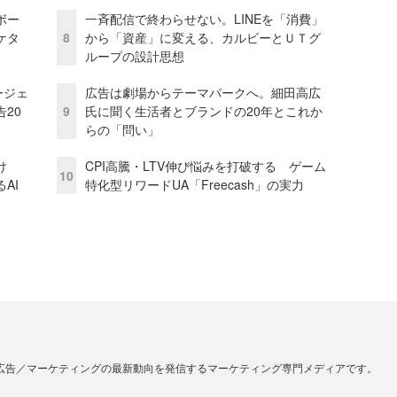
ボー
一斉配信で終わらせない。LINEを「消費」
ケタ
8
から「資産」に変える、カルビーとＵＴグ
ループの設計思想
ージェ
広告は劇場からテーマパークへ。細田高広
20
9
氏に聞く生活者とブランドの20年とこれか
らの「問い」
け
CPI高騰・LTV伸び悩みを打破する ゲーム
10
AI
特化型リワードUA「Freecash」の実力
広告／マーケティングの最新動向を発信するマーケティング専門メディアです。