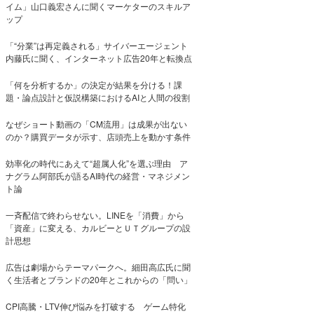
イム」山口義宏さんに聞くマーケターのスキルア
ップ
「“分業”は再定義される」サイバーエージェント
内藤氏に聞く、インターネット広告20年と転換点
「何を分析するか」の決定が結果を分ける！課
題・論点設計と仮説構築におけるAIと人間の役割
なぜショート動画の「CM流用」は成果が出ない
のか？購買データが示す、店頭売上を動かす条件
効率化の時代にあえて“超属人化”を選ぶ理由 ア
ナグラム阿部氏が語るAI時代の経営・マネジメン
ト論
一斉配信で終わらせない。LINEを「消費」から
「資産」に変える、カルビーとＵＴグループの設
計思想
広告は劇場からテーマパークへ。細田高広氏に聞
く生活者とブランドの20年とこれからの「問い」
CPI高騰・LTV伸び悩みを打破する ゲーム特化