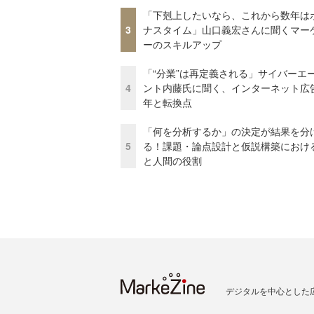
「下剋上したいなら、これから数年は
3
ナスタイム」山口義宏さんに聞くマー
ーのスキルアップ
「“分業”は再定義される」サイバーエ
4
ント内藤氏に聞く、インターネット広告
年と転換点
「何を分析するか」の決定が結果を分
5
る！課題・論点設計と仮説構築における
と人間の役割
デジタルを中心とした