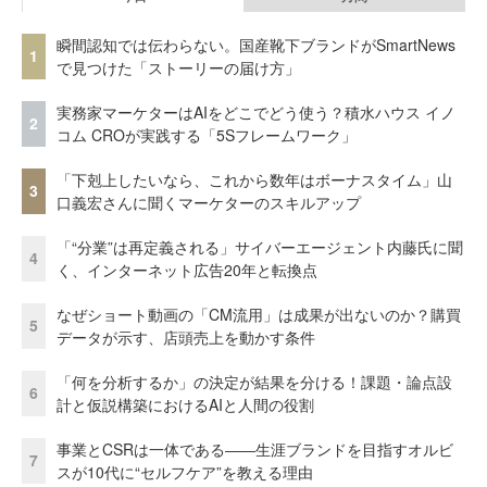
瞬間認知では伝わらない。国産靴下ブランドがSmartNews
1
で見つけた「ストーリーの届け方」
実務家マーケターはAIをどこでどう使う？積水ハウス イノ
2
コム CROが実践する「5Sフレームワーク」
「下剋上したいなら、これから数年はボーナスタイム」山
3
口義宏さんに聞くマーケターのスキルアップ
「“分業”は再定義される」サイバーエージェント内藤氏に聞
4
く、インターネット広告20年と転換点
なぜショート動画の「CM流用」は成果が出ないのか？購買
5
データが示す、店頭売上を動かす条件
「何を分析するか」の決定が結果を分ける！課題・論点設
6
計と仮説構築におけるAIと人間の役割
事業とCSRは一体である――生涯ブランドを目指すオルビ
7
スが10代に“セルフケア”を教える理由