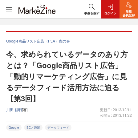
新規
事例を探す
ログイン
会員登録
Google商品リスト広告（PLA）虎の巻
今、求められているデータのあり方
とは？「Google商品リスト広告」
「動的リマーケティング広告」に見
るデータフィード活用方法に迫る
【第3回】
川田 智明
[著]
更新日: 2013/12/11
公開日: 2013/11/22
Google
EC／通販
データフィード