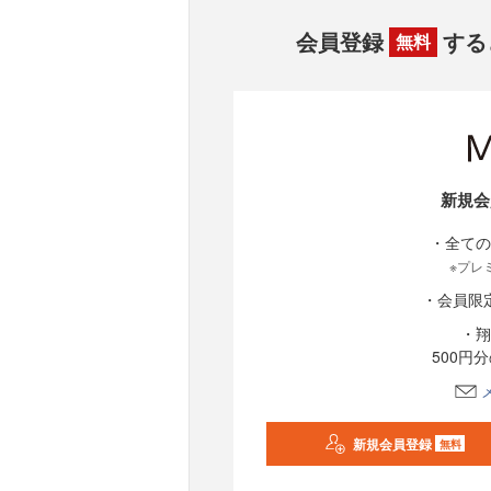
会員登録
する
無料
新規会
・全ての
※プレ
・会員限
・翔
500円
新規会員登録
無料