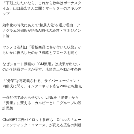
「下剋上したいなら、これから数年はボーナスタ
イム」山口義宏さんに聞くマーケターのスキルア
ップ
効率化の時代にあえて“超属人化”を選ぶ理由 ア
ナグラム阿部氏が語るAI時代の経営・マネジメン
ト論
ヤシノミ洗剤は「看板商品に傷が付いた状態」か
らいかに復活したのか？戦略とプロセスを聞く
なぜショート動画の「CM流用」は成果が出ない
のか？購買データが示す、店頭売上を動かす条件
「“分業”は再定義される」サイバーエージェント
内藤氏に聞く、インターネット広告20年と転換点
一斉配信で終わらせない。LINEを「消費」から
「資産」に変える、カルビーとＵＴグループの設
計思想
ChatGPT広告パイロット参画も Criteoの「エー
ジェンティック・コマース」が変える広告の判断