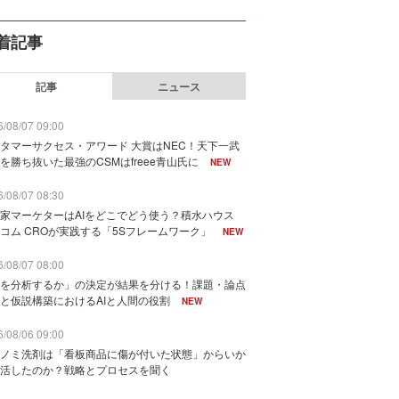
着記事
記事
ニュース
/08/07 09:00
タマーサクセス・アワード 大賞はNEC！天下一武
を勝ち抜いた最強のCSMはfreee青山氏に
NEW
/08/07 08:30
家マーケターはAIをどこでどう使う？積水ハウス
コム CROが実践する「5Sフレームワーク」
NEW
/08/07 08:00
を分析するか」の決定が結果を分ける！課題・論点
と仮説構築におけるAIと人間の役割
NEW
/08/06 09:00
ノミ洗剤は「看板商品に傷が付いた状態」からいか
活したのか？戦略とプロセスを聞く