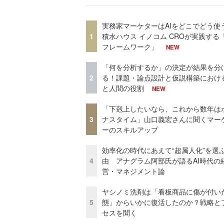
実務家マーケターはAIをどこでどう使
1
積水ハウス イノコム CROが実践する「
フレームワーク」
NEW
「何を分析するか」の決定が結果を分
2
る！課題・論点設計と仮説構築における
と人間の役割
NEW
「下剋上したいなら、これから数年は
3
ナスタイム」山口義宏さんに聞くマー
ーのスキルアップ
効率化の時代にあえて“超属人化”を選
4
由 アナグラム阿部氏が語るAI時代の
営・マネジメント論
ヤシノミ洗剤は「看板商品に傷が付い
5
態」からいかに復活したのか？戦略と
セスを聞く