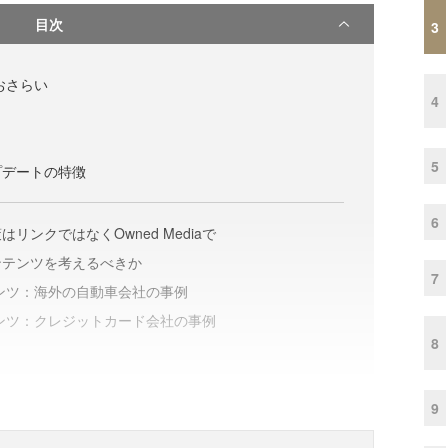
目次
3
トおさらい
4
ト
5
プデートの特徴
6
リンクではなくOwned Mediaで
ンテンツを考えるべきか
7
コンテンツ：海外の自動車会社の事例
コンテンツ：クレジットカード会社の事例
8
9