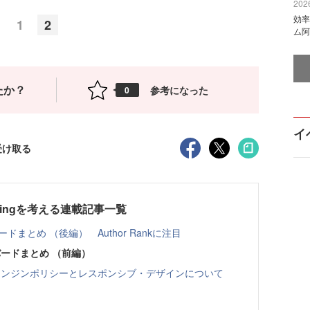
2026
効率
1
2
ム阿
たか？
参考になった
0
イ
受け取る
Marketingを考える連載記事一覧
ドまとめ （後編） Author Rankに注目
バードまとめ （前編）
検索エンジンポリシーとレスポンシブ・デザインについて