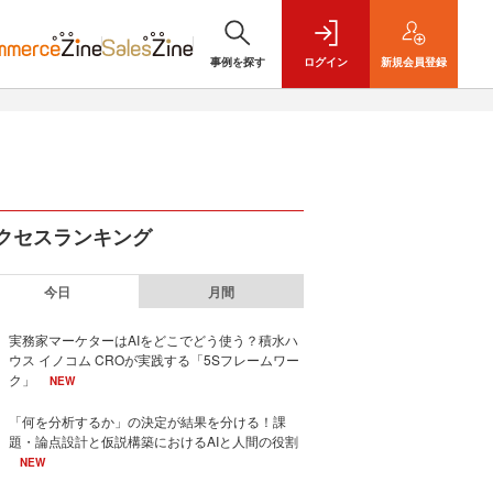
事例を探す
ログイン
新規
会員登録
クセスランキング
今日
月間
実務家マーケターはAIをどこでどう使う？積水ハ
ウス イノコム CROが実践する「5Sフレームワー
ク」
NEW
「何を分析するか」の決定が結果を分ける！課
題・論点設計と仮説構築におけるAIと人間の役割
NEW