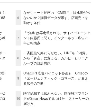
う？
なぜショート動画の「CM流用」は成果が出
5S
6
ないのか？購買データが示す、店頭売上を
動かす条件
け
「“分業”は再定義される」サイバーエージェ
AI
7
ント内藤氏に聞く、インターネット広告20
年と転換点
ボー
一斉配信で終わらせない。LINEを「消費」
ケタ
8
から「資産」に変える、カルビーとＵＴグ
ループの設計思想
ぶ理
ChatGPT広告パイロット参画も Criteoの
経
9
「エージェンティック・コマース」が変え
る広告の判断
た状
瞬間認知では伝わらない。国産靴下ブラン
プロ
10
ドがSmartNewsで見つけた「ストーリーの
届け方」