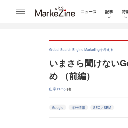
ニュース
記事
特
Global Search Engine Marketingを考える
いまさら聞けないGo
め （前編）
山岸 ロハン
[著]
Google
海外情報
SEO／SEM