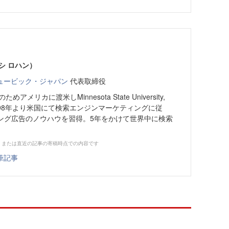
シ ロハン）
ュービック・ジャパン
代表取締役
アメリカに渡米しMinnesota State University,
。1998年より米国にて検索エンジンマーケティングに従
ィング広告のノウハウを習得。5年をかけて世界中に検索
、または直近の記事の寄稿時点での内容です
筆記事