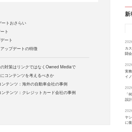
新
プデートおさらい
デート
プデート
2026
ドアップデートの特徴
カス
闘会
2026
対策はリンクではなくOwned Mediaで
実務
うにコンテンツを考えるべきか
イノ
diaコンテンツ：海外の自動車会社の事例
2026
diaコンテンツ：クレジットカード会社の事例
「何
設計
2026
ヤシ
に復