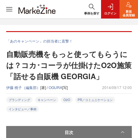
新規
事例を探す
ログイン
会員登録
「あのキャンペーン」の担当者に直撃！
自動販売機をもっと使ってもらうに
は？コカ･コーラが仕掛けたO2O施策
「話せる自販機 GEORGIA」
伊藤 桃子（編集部）
[著] /
OGURA
[写]
2014/09/17 12:00
ブランディング
キャンペーン
O2O
PR／コミュニケーション
インタビュー／事例
目次