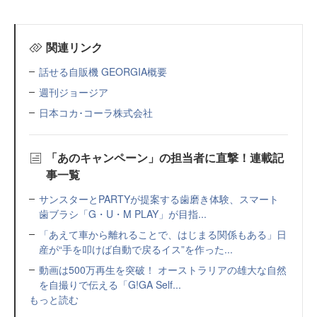
関連リンク
話せる自販機 GEORGIA概要
週刊ジョージア
日本コカ･コーラ株式会社
「あのキャンペーン」の担当者に直撃！連載記
事一覧
サンスターとPARTYが提案する歯磨き体験、スマート
歯ブラシ「G・U・M PLAY」が目指...
「あえて車から離れることで、はじまる関係もある」日
産が“手を叩けば自動で戻るイス”を作った...
動画は500万再生を突破！ オーストラリアの雄大な自然
を自撮りで伝える「G!GA Self...
もっと読む