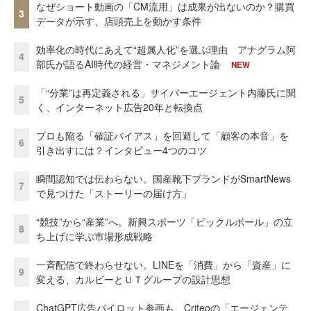
なぜショート動画の「CM流用」は成果が出ないのか？購買
3
データが示す、店頭売上を動かす条件
効率化の時代にあえて“超属人化”を選ぶ理由 アナグラム阿
4
部氏が語るAI時代の経営・マネジメント論
NEW
「“分業”は再定義される」サイバーエージェント内藤氏に聞
5
く、インターネット広告20年と転換点
プロも陥る「確証バイアス」を回避して「顧客の本音」を
6
引き出すには？インタビュー4つのコツ
瞬間認知では伝わらない。国産靴下ブランドがSmartNews
7
で見つけた「ストーリーの届け方」
“競技”から“産業”へ。新興スポーツ「ピックルボール」の立
8
ち上げに学ぶ市場形成戦略
一斉配信で終わらせない。LINEを「消費」から「資産」に
9
変える、カルビーとＵＴグループの設計思想
ChatGPT広告パイロット参画も Criteoの「エージェンテ