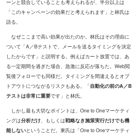
ーンと競合していることも考えられるが、半分以上は
「このキャンペーンの効果だと考えられます」と林氏は
語る。
なぜここまで高い効果が出たのか。林氏はその理由に
ついて「A／Bテストで、メールを送るタイミングを決定
したからです」と説明する。例えばカート放置では、あ
る一定期間を過ぎた場合、急激に反応が落ちた。Web閲
覧後フォローでも同様だ。タイミングを間違えるとオプ
トアウトにつながるリスクもある。「
自動化の前のA／B
テストは非常に重要
です」と林氏。
しかし最も大切なポイントは、One to Oneマーケティ
ングは
分析だけ
、もしくは
戦略なき施策実行だけでも機
能しない
ということだ。東氏は「One to Oneマーケティ