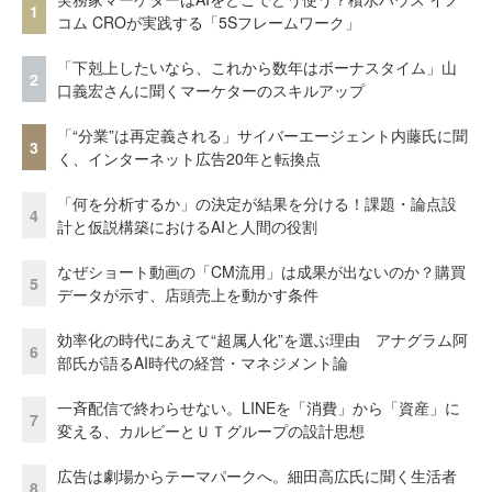
1
コム CROが実践する「5Sフレームワーク」
「下剋上したいなら、これから数年はボーナスタイム」山
2
口義宏さんに聞くマーケターのスキルアップ
「“分業”は再定義される」サイバーエージェント内藤氏に聞
3
く、インターネット広告20年と転換点
「何を分析するか」の決定が結果を分ける！課題・論点設
4
計と仮説構築におけるAIと人間の役割
なぜショート動画の「CM流用」は成果が出ないのか？購買
5
データが示す、店頭売上を動かす条件
効率化の時代にあえて“超属人化”を選ぶ理由 アナグラム阿
6
部氏が語るAI時代の経営・マネジメント論
一斉配信で終わらせない。LINEを「消費」から「資産」に
7
変える、カルビーとＵＴグループの設計思想
広告は劇場からテーマパークへ。細田高広氏に聞く生活者
8