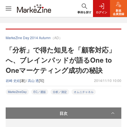
新規
事例を探す
ログイン
会員登録
MarkeZine Day 2014 Autumn
（AD）
「分析」で得た知見を「顧客対応」
へ、ブレインパッドが語るOne to
Oneマーケティング成功の秘訣
岩崎 史絵
[著] /
高山 透
[写]
2014/11/10 10:00
MarkeZineDay
EC／通販
分析／測定
オムニチャネル
目次