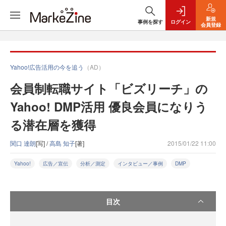
新規
事例を探す
ログイン
会員登録
Yahoo!広告活用の今を追う
（AD）
会員制転職サイト「ビズリーチ」の
Yahoo! DMP活用 優良会員になりう
る潜在層を獲得
関口 達朗
[写] /
高島 知子
[著]
2015/01/22 11:00
Yahoo!
広告／宣伝
分析／測定
インタビュー／事例
DMP
目次