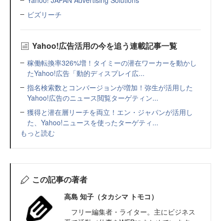
Yahoo! JAPAN Advertising Solutions
ビズリーチ
Yahoo!広告活用の今を追う連載記事一覧
稼働転換率326%増！タイミーの潜在ワーカーを動かし
たYahoo!広告「動的ディスプレイ広...
指名検索数とコンバージョンが増加！弥生が活用した
Yahoo!広告のニュース閲覧ターゲティン...
獲得と潜在層リーチを両立！エン・ジャパンが活用し
た、Yahoo!ニュースを使ったターゲティ...
もっと読む
この記事の著者
高島 知子（タカシマ トモコ）
フリー編集者・ライター。主にビジネス