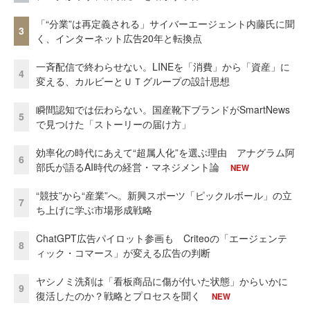
「“分業”は再定義される」サイバーエージェント内藤氏に聞
3
く、インターネット広告20年と転換点
一斉配信で終わらせない。LINEを「消費」から「資産」に
4
変える、カルビーとＵＴグループの設計思想
瞬間認知では伝わらない。国産靴下ブランドがSmartNews
5
で見つけた「ストーリーの届け方」
効率化の時代にあえて“超属人化”を選ぶ理由 アナグラム阿
6
部氏が語るAI時代の経営・マネジメント論
NEW
“競技”から“産業”へ。新興スポーツ「ピックルボール」の立
7
ち上げに学ぶ市場形成戦略
ChatGPT広告パイロット参画も Criteoの「エージェンテ
8
ィック・コマース」が変える広告の判断
ヤシノミ洗剤は「看板商品に傷が付いた状態」からいかに
9
復活したのか？戦略とプロセスを聞く
NEW