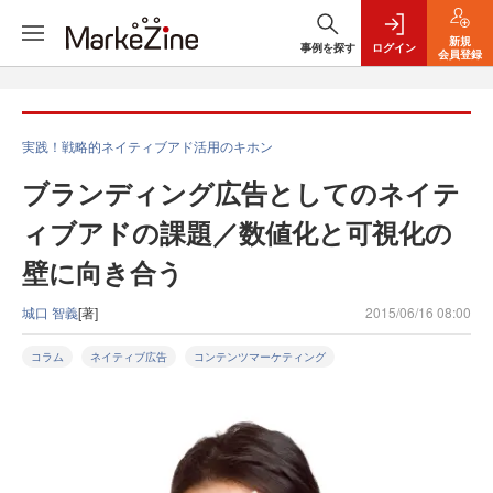
新規
事例を探す
ログイン
会員登録
実践！戦略的ネイティブアド活用のキホン
ブランディング広告としてのネイテ
ィブアドの課題／数値化と可視化の
壁に向き合う
城口 智義
[著]
2015/06/16 08:00
コラム
ネイティブ広告
コンテンツマーケティング