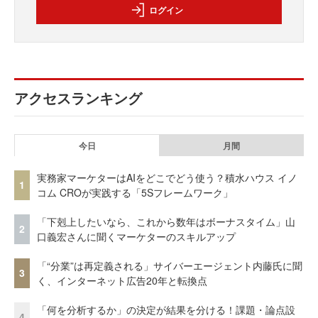
ログイン
アクセスランキング
今日
月間
実務家マーケターはAIをどこでどう使う？積水ハウス イノ
1
コム CROが実践する「5Sフレームワーク」
「下剋上したいなら、これから数年はボーナスタイム」山
2
口義宏さんに聞くマーケターのスキルアップ
「“分業”は再定義される」サイバーエージェント内藤氏に聞
3
く、インターネット広告20年と転換点
「何を分析するか」の決定が結果を分ける！課題・論点設
4