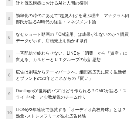
計と仮説構築におけるAIと人間の役割
効率化の時代にあえて“超属人化”を選ぶ理由 アナグラム阿
5
部氏が語るAI時代の経営・マネジメント論
なぜショート動画の「CM流用」は成果が出ないのか？購買
6
データが示す、店頭売上を動かす条件
一斉配信で終わらせない。LINEを「消費」から「資産」に
7
変える、カルビーとＵＴグループの設計思想
広告は劇場からテーマパークへ。細田高広氏に聞く生活者
8
とブランドの20年とこれからの「問い」
Duolingoの“世界的バズ”はどう作られる？CMOが語る「ス
9
ライド4枚」と少数精鋭のチーム作り
LIONが3年連続で協賛する「オーディオ高校野球」とは？
10
熱量×ストレスフリーが生む広告体験