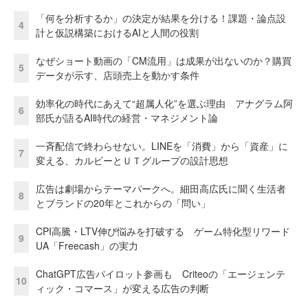
「何を分析するか」の決定が結果を分ける！課題・論点設
4
計と仮説構築におけるAIと人間の役割
なぜショート動画の「CM流用」は成果が出ないのか？購買
5
データが示す、店頭売上を動かす条件
効率化の時代にあえて“超属人化”を選ぶ理由 アナグラム阿
6
部氏が語るAI時代の経営・マネジメント論
一斉配信で終わらせない。LINEを「消費」から「資産」に
7
変える、カルビーとＵＴグループの設計思想
広告は劇場からテーマパークへ。細田高広氏に聞く生活者
8
とブランドの20年とこれからの「問い」
CPI高騰・LTV伸び悩みを打破する ゲーム特化型リワード
9
UA「Freecash」の実力
ChatGPT広告パイロット参画も Criteoの「エージェンテ
10
ィック・コマース」が変える広告の判断