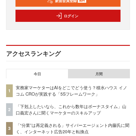
新規会員登録
無料
ログイン
アクセスランキング
今日
月間
実務家マーケターはAIをどこでどう使う？積水ハウス イノ
1
コム CROが実践する「5Sフレームワーク」
「下剋上したいなら、これから数年はボーナスタイム」山
2
口義宏さんに聞くマーケターのスキルアップ
「“分業”は再定義される」サイバーエージェント内藤氏に聞
3
く、インターネット広告20年と転換点