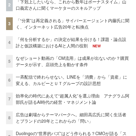
「下剋上したいなら、これから数年はボーナスタイム」山
2
口義宏さんに聞くマーケターのスキルアップ
「“分業”は再定義される」サイバーエージェント内藤氏に聞
3
く、インターネット広告20年と転換点
「何を分析するか」の決定が結果を分ける！課題・論点設
4
計と仮説構築におけるAIと人間の役割
NEW
なぜショート動画の「CM流用」は成果が出ないのか？購買
5
データが示す、店頭売上を動かす条件
一斉配信で終わらせない。LINEを「消費」から「資産」に
6
変える、カルビーとＵＴグループの設計思想
効率化の時代にあえて“超属人化”を選ぶ理由 アナグラム阿
7
部氏が語るAI時代の経営・マネジメント論
広告は劇場からテーマパークへ。細田高広氏に聞く生活者
8
とブランドの20年とこれからの「問い」
Duolingoの“世界的バズ”はどう作られる？CMOが語る「ス