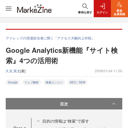
新規
事例を探す
ログイン
会員登録
アイレップの現場担当者に聞く「アクセス大幅向上作戦」
Google Analytics新機能『サイト検
索』4つの活用術
久光 英太
[著]
2008/01/04 11:00
Google
ウェブ解析
検索エンジン
SEO／SEM
目次
目的の情報は“検索”で探す