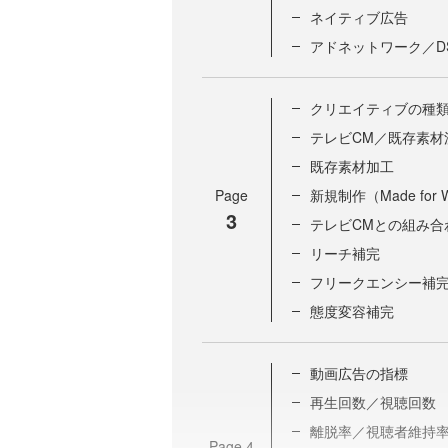
ネイティブ広告
アドネットワーク／D
クリエイティブの種
テレビCM／既存素材
既存素材加工
Page
新規制作（Made for 
3
テレビCMとの組み合
リーチ補完
フリークエンシー補
態度変容補完
動画広告の指標
再生回数／視聴回数
離脱率／視聴者維持
Page
4