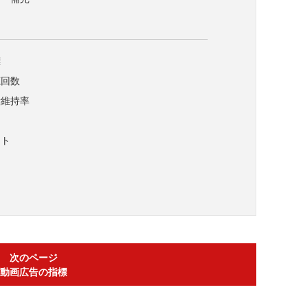
標
聴回数
者維持率
ント
次のページ
動画広告の指標