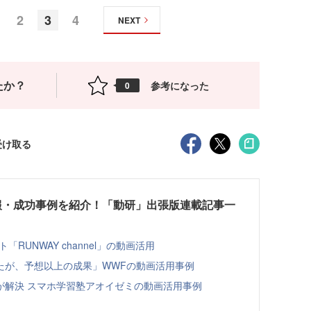
2
3
4
NEXT
たか？
参考になった
0
受け取る
報・成功事例を紹介！「動研」出張版連載記事一
RUNWAY channel」の動画活用
たが、予想以上の成果」WWFの動画活用事例
が解決 スマホ学習塾アオイゼミの動画活用事例