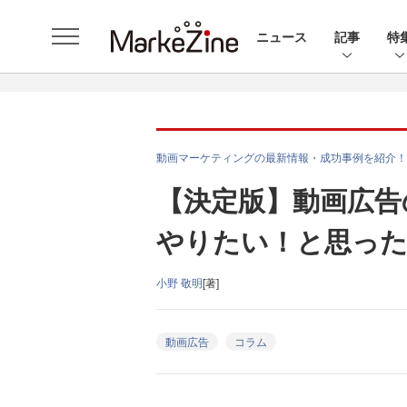
ニュース
記事
特
動画マーケティングの最新情報・成功事例を紹介！
【決定版】動画広告
やりたい！と思った
小野 敬明
[著]
動画広告
コラム