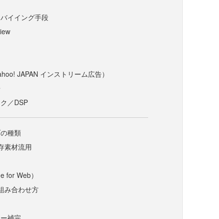
なバイイング手段
iew
ahoo! JAPAN インストリーム広告）
告
ク／DSP
ブの種類
存素材流用
for Web）
組み合わせ方
シー補完