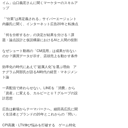
イム」山口義宏さんに聞くマーケターのスキルア
ップ
「“分業”は再定義される」サイバーエージェント
内藤氏に聞く、インターネット広告20年と転換点
「何を分析するか」の決定が結果を分ける！課
題・論点設計と仮説構築におけるAIと人間の役割
なぜショート動画の「CM流用」は成果が出ない
のか？購買データが示す、店頭売上を動かす条件
効率化の時代にあえて“超属人化”を選ぶ理由 ア
ナグラム阿部氏が語るAI時代の経営・マネジメン
ト論
一斉配信で終わらせない。LINEを「消費」から
「資産」に変える、カルビーとＵＴグループの設
計思想
広告は劇場からテーマパークへ。細田高広氏に聞
く生活者とブランドの20年とこれからの「問い」
CPI高騰・LTV伸び悩みを打破する ゲーム特化