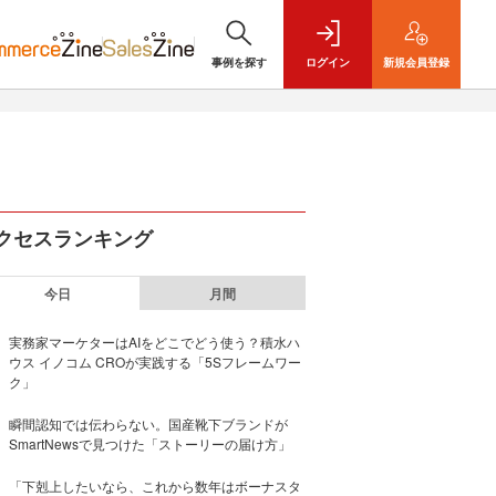
事例を探す
ログイン
新規
会員登録
クセスランキング
今日
月間
実務家マーケターはAIをどこでどう使う？積水ハ
ウス イノコム CROが実践する「5Sフレームワー
ク」
瞬間認知では伝わらない。国産靴下ブランドが
SmartNewsで見つけた「ストーリーの届け方」
「下剋上したいなら、これから数年はボーナスタ