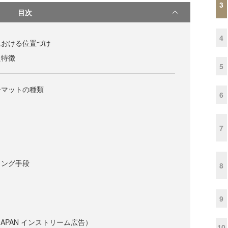
3
目次
4
における位置づけ
た特徴
5
ーマットの種類
6
7
イング手段
8
9
! JAPAN インストリーム広告）
10