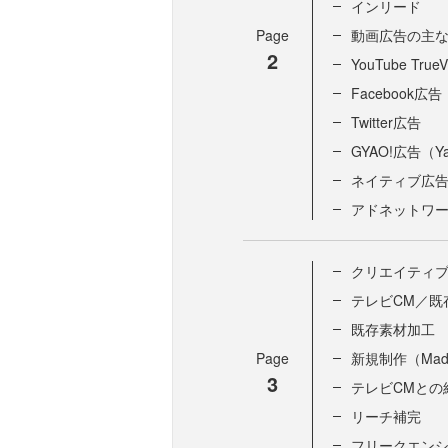
インリード
Page
動画広告の主
2
YouTube TrueV
Facebook広告
Twitter広告
GYAO!広告（Y
ネイティブ広
アドネットワー
クリエイティ
テレビCM／既
既存素材加工
Page
新規制作（Made 
3
テレビCMとの
リーチ補完
フリークエン