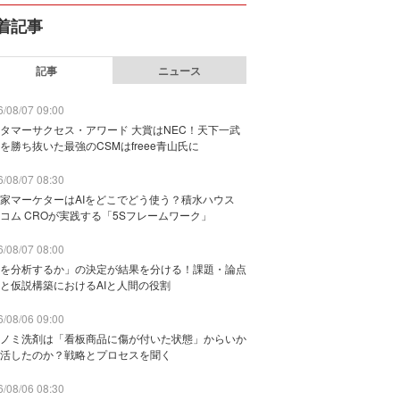
着記事
記事
ニュース
/08/07 09:00
タマーサクセス・アワード 大賞はNEC！天下一武
を勝ち抜いた最強のCSMはfreee青山氏に
/08/07 08:30
家マーケターはAIをどこでどう使う？積水ハウス
コム CROが実践する「5Sフレームワーク」
/08/07 08:00
を分析するか」の決定が結果を分ける！課題・論点
と仮説構築におけるAIと人間の役割
/08/06 09:00
ノミ洗剤は「看板商品に傷が付いた状態」からいか
活したのか？戦略とプロセスを聞く
/08/06 08:30