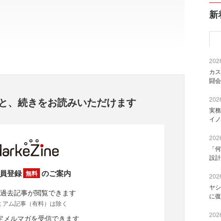
新
2026
カス
闘会
と、
続きをお読みいただけます
2026
実務
イノ
2026
「何
設計
員登録
のご案内
無料
2026
ヤシ
過去記事が閲覧できます
に復
ミアム記事（有料）は除く
2026
定メルマガを受信できます