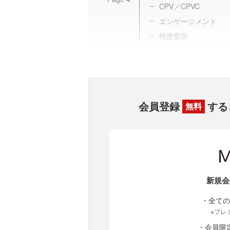
CPV／CPVC
エンゲージメント
態度変容
会員登録
する
無料
新規会
・全ての
※プレ
・会員限