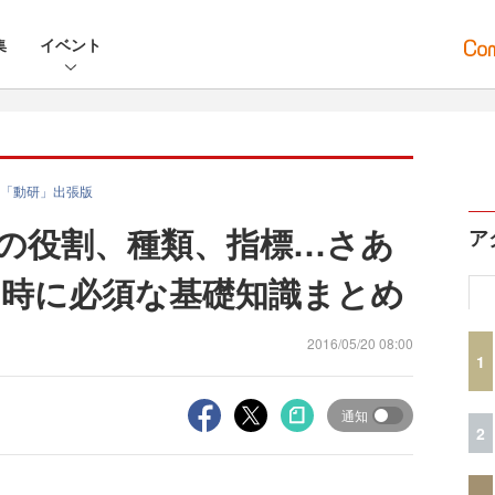
集
イベント
「動研」出張版
の役割、種類、指標…さあ
ア
時に必須な基礎知識まとめ
2016/05/20 08:00
1
通知
2