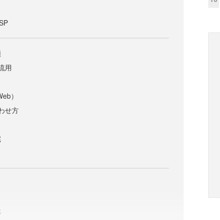
SP
類
流用
Web）
わせ方
完
率