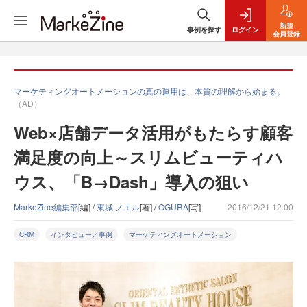
新規
事例を探す
ログイン
会員登録
マーケティングオートメーションの真の運用は、本質の理解から始まる。
（AD）
Web×店舗データ活用がもたらす顧客
満足度の向上～スリムビューティハ
ウス、「B→Dash」導入の狙い
MarkeZine編集部
[編] /
東城 ノエル
[著] /
OGURA
[写]
2016/12/21 12:00
CRM
インタビュー／事例
マーケティングオートメーション