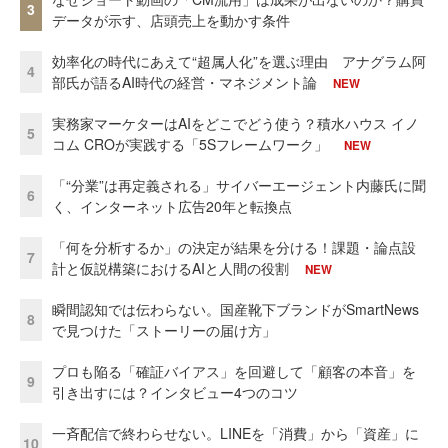
3
データが示す、店頭売上を動かす条件
効率化の時代にあえて“超属人化”を選ぶ理由 アナグラム阿
4
部氏が語るAI時代の経営・マネジメント論
NEW
実務家マーケターはAIをどこでどう使う？積水ハウス イノ
5
コム CROが実践する「5Sフレームワーク」
NEW
「“分業”は再定義される」サイバーエージェント内藤氏に聞
6
く、インターネット広告20年と転換点
「何を分析するか」の決定が結果を分ける！課題・論点設
7
計と仮説構築におけるAIと人間の役割
NEW
瞬間認知では伝わらない。国産靴下ブランドがSmartNews
8
で見つけた「ストーリーの届け方」
プロも陥る「確証バイアス」を回避して「顧客の本音」を
9
引き出すには？インタビュー4つのコツ
一斉配信で終わらせない。LINEを「消費」から「資産」に
10