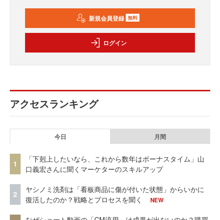
新規会員登録
無料
ログイン
アクセスランキング
今日
月間
「下剋上したいなら、これから数年はボーナスタイム」山
1
口義宏さんに聞くマーケターのスキルアップ
ヤシノミ洗剤は「看板商品に傷が付いた状態」からいかに
2
復活したのか？戦略とプロセスを聞く
NEW
なぜショート動画の「CM流用」は成果が出ないのか？購買