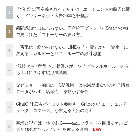
「“分業”は再定義される」サイバーエージェント内藤氏に聞
2
く、インターネット広告20年と転換点
瞬間認知では伝わらない。国産靴下ブランドがSmartNews
3
で見つけた「ストーリーの届け方」
一斉配信で終わらせない。LINEを「消費」から「資産」に
4
変える、カルビーとＵＴグループの設計思想
“競技”から“産業”へ。新興スポーツ「ピックルボール」の立
5
ち上げに学ぶ市場形成戦略
なぜショート動画の「CM流用」は成果が出ないのか？購買
6
データが示す、店頭売上を動かす条件
ChatGPT広告パイロット参画も Criteoの「エージェンテ
7
ィック・コマース」が変える広告の判断
事業とCSRは一体である――生涯ブランドを目指すオルビ
8
スが10代に“セルフケア”を教える理由
NEW