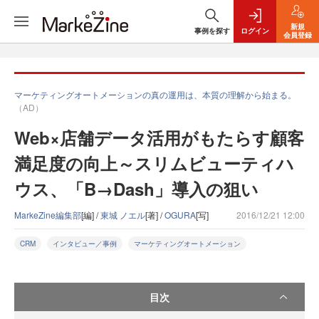
新規
事例を探す
ログイン
会員登録
マーケティングオートメーションの真の運用は、本質の理解から始まる。
（AD）
Web×店舗データ活用がもたらす顧客
満足度の向上～スリムビューティハ
ウス、「B→Dash」導入の狙い
MarkeZine編集部
[編] /
東城 ノエル
[著] /
OGURA
[写]
2016/12/21 12:00
CRM
インタビュー／事例
マーケティングオートメーション
目次