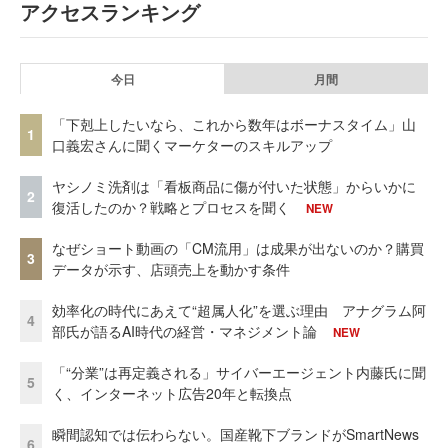
アクセスランキング
今日
月間
「下剋上したいなら、これから数年はボーナスタイム」山
1
口義宏さんに聞くマーケターのスキルアップ
ヤシノミ洗剤は「看板商品に傷が付いた状態」からいかに
2
復活したのか？戦略とプロセスを聞く
NEW
なぜショート動画の「CM流用」は成果が出ないのか？購買
3
データが示す、店頭売上を動かす条件
効率化の時代にあえて“超属人化”を選ぶ理由 アナグラム阿
4
部氏が語るAI時代の経営・マネジメント論
NEW
「“分業”は再定義される」サイバーエージェント内藤氏に聞
5
く、インターネット広告20年と転換点
瞬間認知では伝わらない。国産靴下ブランドがSmartNews
6