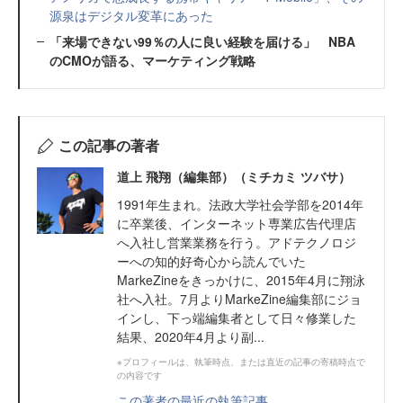
源泉はデジタル変革にあった
「来場できない99％の人に良い経験を届ける」 NBA
のCMOが語る、マーケティング戦略
この記事の著者
道上 飛翔（編集部）（ミチカミ ツバサ）
1991年生まれ。法政大学社会学部を2014年
に卒業後、インターネット専業広告代理店
へ入社し営業業務を行う。アドテクノロジ
ーへの知的好奇心から読んでいた
MarkeZineをきっかけに、2015年4月に翔泳
社へ入社。7月よりMarkeZine編集部にジョ
インし、下っ端編集者として日々修業した
結果、2020年4月より副...
※プロフィールは、執筆時点、または直近の記事の寄稿時点で
の内容です
この著者の最近の執筆記事