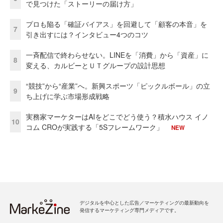
で見つけた「ストーリーの届け方」
プロも陥る「確証バイアス」を回避して「顧客の本音」を
7
引き出すには？インタビュー4つのコツ
一斉配信で終わらせない。LINEを「消費」から「資産」に
8
変える、カルビーとＵＴグループの設計思想
“競技”から“産業”へ。新興スポーツ「ピックルボール」の立
9
ち上げに学ぶ市場形成戦略
実務家マーケターはAIをどこでどう使う？積水ハウス イノ
10
コム CROが実践する「5Sフレームワーク」
NEW
デジタルを中心とした広告／マーケティングの最新動向を
発信するマーケティング専門メディアです。