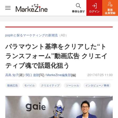
新規
事例を探す
ログイン
会員登録
popInと探るマーケティングの新潮流
（AD）
パラマウント基準をクリアした“ト
ランスフォーム”動画広告 クリエイ
ティブ魂で話題化狙う
高島 知子
[著] /
関口 達朗
[写] /
MarkeZine編集部
[編]
2017/07/25 11:00
動画広告
モバイル
クリエイティブ
ソーシャル
インタビュー／事例