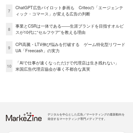
ChatGPT広告パイロット参画も Criteoの「エージェンテ
7
ィック・コマース」が変える広告の判断
事業とCSRは一体である――生涯ブランドを目指すオルビ
8
スが10代に“セルフケア”を教える理由
CPI高騰・LTV伸び悩みを打破する ゲーム特化型リワード
9
UA「Freecash」の実力
「AIで仕事が速くなっただけで代理店は生き残れない」
10
米国広告代理店協会が暴く不都合な真実
デジタルを中心とした広告／マーケティングの最新動向を
発信するマーケティング専門メディアです。