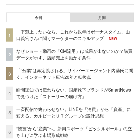
今日
月間
「下剋上したいなら、これから数年はボーナスタイム」山
1
口義宏さんに聞くマーケターのスキルアップ
NEW
なぜショート動画の「CM流用」は成果が出ないのか？購買
2
データが示す、店頭売上を動かす条件
「“分業”は再定義される」サイバーエージェント内藤氏に聞
3
く、インターネット広告20年と転換点
瞬間認知では伝わらない。国産靴下ブランドがSmartNews
4
で見つけた「ストーリーの届け方」
一斉配信で終わらせない。LINEを「消費」から「資産」に
5
変える、カルビーとＵＴグループの設計思想
“競技”から“産業”へ。新興スポーツ「ピックルボール」の立
6
ち上げに学ぶ市場形成戦略