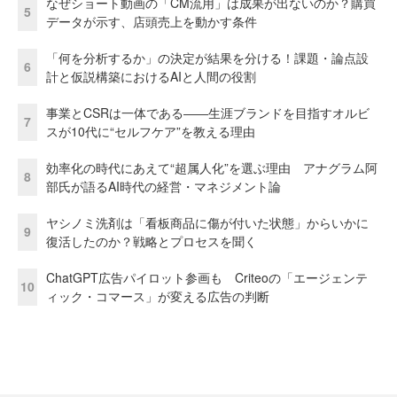
なぜショート動画の「CM流用」は成果が出ないのか？購買
5
データが示す、店頭売上を動かす条件
「何を分析するか」の決定が結果を分ける！課題・論点設
6
計と仮説構築におけるAIと人間の役割
事業とCSRは一体である――生涯ブランドを目指すオルビ
7
スが10代に“セルフケア”を教える理由
効率化の時代にあえて“超属人化”を選ぶ理由 アナグラム阿
8
部氏が語るAI時代の経営・マネジメント論
ヤシノミ洗剤は「看板商品に傷が付いた状態」からいかに
9
復活したのか？戦略とプロセスを聞く
ChatGPT広告パイロット参画も Criteoの「エージェンテ
10
ィック・コマース」が変える広告の判断