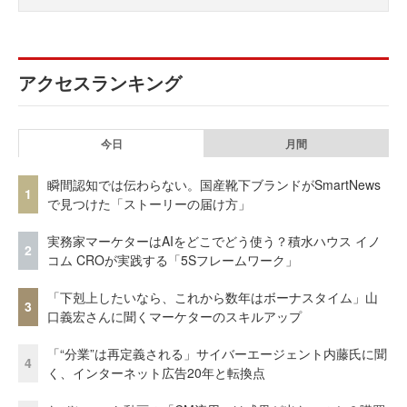
アクセスランキング
今日
月間
瞬間認知では伝わらない。国産靴下ブランドがSmartNews
1
で見つけた「ストーリーの届け方」
実務家マーケターはAIをどこでどう使う？積水ハウス イノ
2
コム CROが実践する「5Sフレームワーク」
「下剋上したいなら、これから数年はボーナスタイム」山
3
口義宏さんに聞くマーケターのスキルアップ
「“分業”は再定義される」サイバーエージェント内藤氏に聞
4
く、インターネット広告20年と転換点