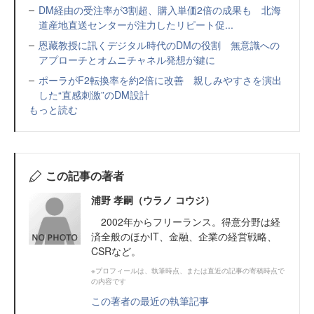
DM経由の受注率が3割超、購入単価2倍の成果も 北海
道産地直送センターが注力したリピート促...
恩藏教授に訊くデジタル時代のDMの役割 無意識への
アプローチとオムニチャネル発想が鍵に
ポーラがF2転換率を約2倍に改善 親しみやすさを演出
した“直感刺激”のDM設計
もっと読む
この記事の著者
浦野 孝嗣（ウラノ コウジ）
2002年からフリーランス。得意分野は経
済全般のほかIT、金融、企業の経営戦略、
CSRなど。
※プロフィールは、執筆時点、または直近の記事の寄稿時点で
の内容です
この著者の最近の執筆記事