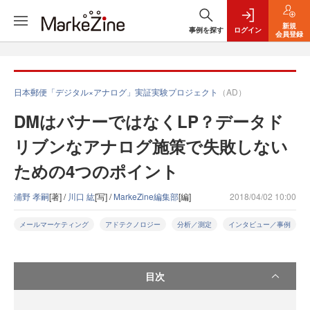
新規
事例を探す
ログイン
会員登録
日本郵便「デジタル×アナログ」実証実験プロジェクト
（AD）
DMはバナーではなくLP？データド
リブンなアナログ施策で失敗しない
ための4つのポイント
浦野 孝嗣
[著] /
川口 紘
[写] /
MarkeZine編集部
[編]
2018/04/02 10:00
メールマーケティング
アドテクノロジー
分析／測定
インタビュー／事例
目次