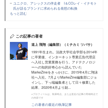
ユニクロ、アシックスの伴走者 I＆COレイ・イナモト
氏が語るブランドに求められる発想の転換
もっと読む
この記事の著者
道上 飛翔（編集部）（ミチカミ ツバサ）
1991年生まれ。法政大学社会学部を2014年
に卒業後、インターネット専業広告代理店
へ入社し営業業務を行う。アドテクノロジ
ーへの知的好奇心から読んでいた
MarkeZineをきっかけに、2015年4月に翔泳
社へ入社。7月よりMarkeZine編集部にジョ
インし、下っ端編集者として日々修業した
結果、2020年4月より副...
※プロフィールは、執筆時点、または直近の記事の寄稿時点で
の内容です
この著者の最近の執筆記事