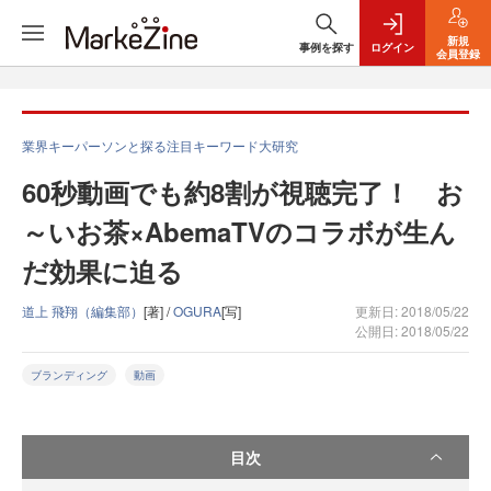
新規
事例を探す
ログイン
会員登録
業界キーパーソンと探る注目キーワード大研究
60秒動画でも約8割が視聴完了！ お
～いお茶×AbemaTVのコラボが生ん
だ効果に迫る
道上 飛翔（編集部）
[著] /
OGURA
[写]
更新日: 2018/05/22
公開日: 2018/05/22
ブランディング
動画
目次