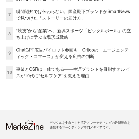
瞬間認知では伝わらない。国産靴下ブランドがSmartNews
7
で見つけた「ストーリーの届け方」
“競技”から“産業”へ。新興スポーツ「ピックルボール」の立
8
ち上げに学ぶ市場形成戦略
ChatGPT広告パイロット参画も Criteoの「エージェンテ
9
ィック・コマース」が変える広告の判断
事業とCSRは一体である――生涯ブランドを目指すオルビ
10
スが10代に“セルフケア”を教える理由
デジタルを中心とした広告／マーケティングの最新動向を
発信するマーケティング専門メディアです。