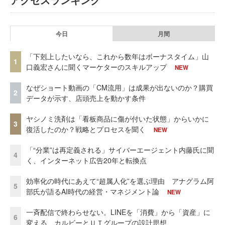
今日
月間
「下剋上したいなら、これから数年はボーナスタイム」山
1
口義宏さんに聞くマーケターのスキルアップ
NEW
なぜショート動画の「CM流用」は成果が出ないのか？購買
2
データが示す、店頭売上を動かす条件
ヤシノミ洗剤は「看板商品に傷が付いた状態」からいかに
3
復活したのか？戦略とプロセスを聞く
NEW
「“分業”は再定義される」サイバーエージェント内藤氏に聞
4
く、インターネット広告20年と転換点
効率化の時代にあえて“超属人化”を選ぶ理由 アナグラム阿
5
部氏が語るAI時代の経営・マネジメント論
NEW
一斉配信で終わらせない。LINEを「消費」から「資産」に
6
変える、カルビーとＵＴグループの設計思想