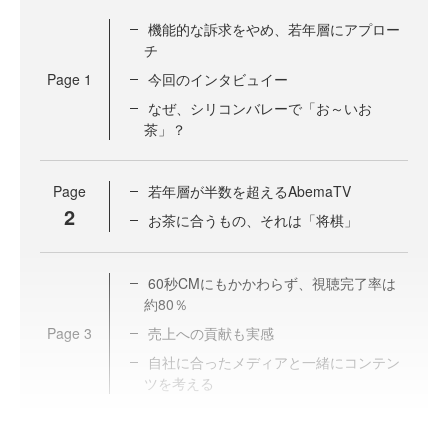
機能的な訴求をやめ、若年層にアプロー
チ
Page
1
今回のインタビュイー
なぜ、シリコンバレーで「お～いお
茶」？
Page
若年層が半数を超えるAbemaTV
2
お茶に合うもの、それは「将棋」
60秒CMにもかかわらず、視聴完了率は
約80％
Page
3
売上への貢献も実感
自社に合ったメディアと一緒にコンテン
ツを考える