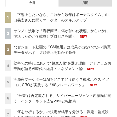
今日
月間
「下剋上したいなら、これから数年はボーナスタイム」山
1
口義宏さんに聞くマーケターのスキルアップ
ヤシノミ洗剤は「看板商品に傷が付いた状態」からいかに
2
復活したのか？戦略とプロセスを聞く
NEW
なぜショート動画の「CM流用」は成果が出ないのか？購買
3
データが示す、店頭売上を動かす条件
効率化の時代にあえて“超属人化”を選ぶ理由 アナグラム阿
4
部氏が語るAI時代の経営・マネジメント論
NEW
実務家マーケターはAIをどこでどう使う？積水ハウス イノ
5
コム CROが実践する「5Sフレームワーク」
NEW
「“分業”は再定義される」サイバーエージェント内藤氏に聞
6
く、インターネット広告20年と転換点
「何を分析するか」の決定が結果を分ける！課題・論点設
7
計と仮説構築におけるAIと人間の役割