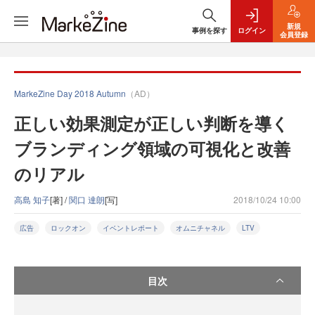
新規
事例を探す
ログイン
会員登録
MarkeZine Day 2018 Autumn
（AD）
正しい効果測定が正しい判断を導く
ブランディング領域の可視化と改善
のリアル
高島 知子
[著] /
関口 達朗
[写]
2018/10/24 10:00
広告
ロックオン
イベントレポート
オムニチャネル
LTV
目次