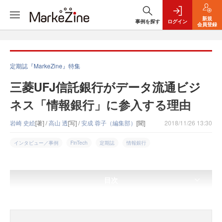
新規
事例を探す
ログイン
会員登録
定期誌『MarkeZine』特集
三菱UFJ信託銀行がデータ流通ビジ
ネス「情報銀行」に参入する理由
岩崎 史絵
[著] /
高山 透
[写] /
安成 蓉子（編集部）
[聞]
2018/11/26 13:30
インタビュー／事例
FinTech
定期誌
情報銀行
目次