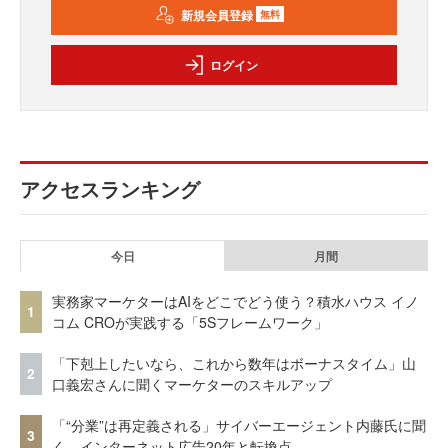
新規会員登録
無料
ログイン
アクセスランキング
今日
月間
実務家マーケターはAIをどこでどう使う？積水ハウス イノ
1
コム CROが実践する「5Sフレームワーク」
「下剋上したいなら、これから数年はボーナスタイム」山
2
口義宏さんに聞くマーケターのスキルアップ
「“分業”は再定義される」サイバーエージェント内藤氏に聞
3
く、インターネット広告20年と転換点