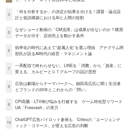
「何を分析するか」の決定が結果を分ける！課題・論点設
4
計と仮説構築におけるAIと人間の役割
なぜショート動画の「CM流用」は成果が出ないのか？購買
5
データが示す、店頭売上を動かす条件
効率化の時代にあえて“超属人化”を選ぶ理由 アナグラム阿
6
部氏が語るAI時代の経営・マネジメント論
一斉配信で終わらせない。LINEを「消費」から「資産」に
7
変える、カルビーとＵＴグループの設計思想
広告は劇場からテーマパークへ。細田高広氏に聞く生活者
8
とブランドの20年とこれからの「問い」
CPI高騰・LTV伸び悩みを打破する ゲーム特化型リワード
9
UA「Freecash」の実力
ChatGPT広告パイロット参画も Criteoの「エージェンテ
10
ィック・コマース」が変える広告の判断