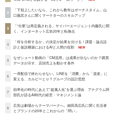
「下剋上したいなら、これから数年はボーナスタイム」山
2
口義宏さんに聞くマーケターのスキルアップ
「“分業”は再定義される」サイバーエージェント内藤氏に聞
3
く、インターネット広告20年と転換点
「何を分析するか」の決定が結果を分ける！課題・論点設
4
計と仮説構築におけるAIと人間の役割
NEW
なぜショート動画の「CM流用」は成果が出ないのか？購買
5
データが示す、店頭売上を動かす条件
一斉配信で終わらせない。LINEを「消費」から「資産」に
6
変える、カルビーとＵＴグループの設計思想
効率化の時代にあえて“超属人化”を選ぶ理由 アナグラム阿
7
部氏が語るAI時代の経営・マネジメント論
広告は劇場からテーマパークへ。細田高広氏に聞く生活者
8
とブランドの20年とこれからの「問い」