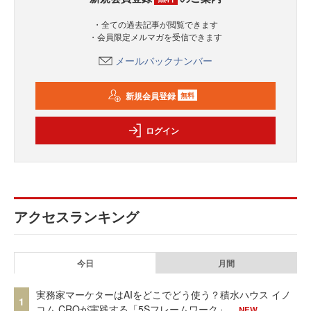
・全ての過去記事が閲覧できます
・会員限定メルマガを受信できます
メールバックナンバー
新規会員登録
無料
ログイン
アクセスランキング
今日
月間
実務家マーケターはAIをどこでどう使う？積水ハウス イノ
1
コム CROが実践する「5Sフレームワーク」
NEW