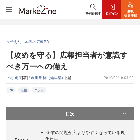
新規
事例を探す
ログイン
会員登録
今伝えたい本当の広報PR
【攻めを守る】広報担当者が意識す
べき万一への備え
上村 嗣美
[著] /
市川 明徳（編集部）
[編]
2019/03/19 08:00
PR
広報
コラム
目次
企業の問題が広まりやすくなっている現
代社会