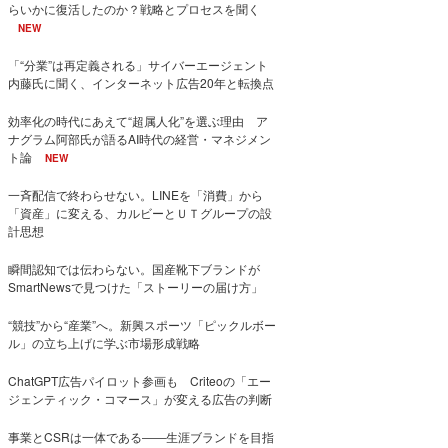
らいかに復活したのか？戦略とプロセスを聞く
NEW
「“分業”は再定義される」サイバーエージェント
内藤氏に聞く、インターネット広告20年と転換点
効率化の時代にあえて“超属人化”を選ぶ理由 ア
ナグラム阿部氏が語るAI時代の経営・マネジメン
ト論
NEW
一斉配信で終わらせない。LINEを「消費」から
「資産」に変える、カルビーとＵＴグループの設
計思想
瞬間認知では伝わらない。国産靴下ブランドが
SmartNewsで見つけた「ストーリーの届け方」
“競技”から“産業”へ。新興スポーツ「ピックルボー
ル」の立ち上げに学ぶ市場形成戦略
ChatGPT広告パイロット参画も Criteoの「エー
ジェンティック・コマース」が変える広告の判断
事業とCSRは一体である――生涯ブランドを目指