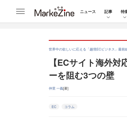
ニュース
記事
特
世界中の欲しいに応える「越境ECビジネス」最前
【ECサイト海外対
ーを阻む3つの壁
仲里 一義
[著]
EC
コラム