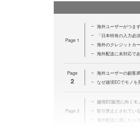
海外ユーザーがつまず
「日本特有の入力必
Page
1
海外のクレジットカ
海外配送に未対応で
Page
海外ユーザーの顧客満
2
なぜ越境ECでモノを
越境EC販売に向くモ
Page
3
取引禁止とされてい
海外配送に適したシ