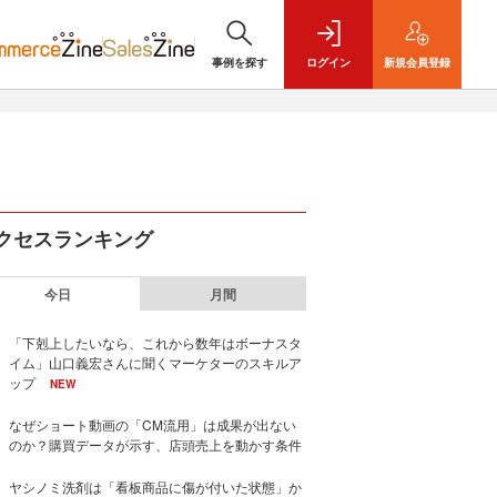
事例を探す
ログイン
新規
会員登録
クセスランキング
今日
月間
「下剋上したいなら、これから数年はボーナスタ
イム」山口義宏さんに聞くマーケターのスキルア
ップ
NEW
なぜショート動画の「CM流用」は成果が出ない
のか？購買データが示す、店頭売上を動かす条件
ヤシノミ洗剤は「看板商品に傷が付いた状態」か