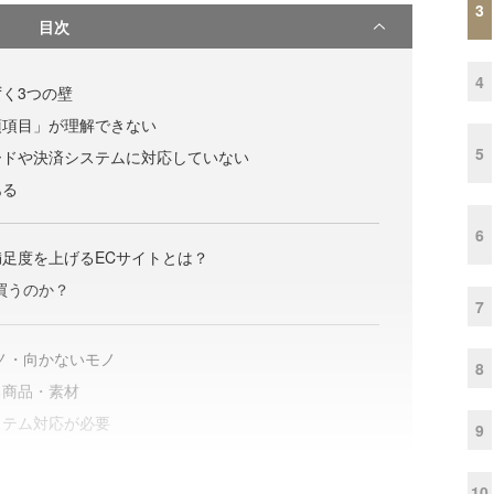
3
目次
4
く3つの壁
須項目」が理解できない
5
ードや決済システムに対応していない
ある
6
足度を上げるECサイトとは？
買うのか？
7
ノ・向かないモノ
8
る商品・素材
ステム対応が必要
9
10