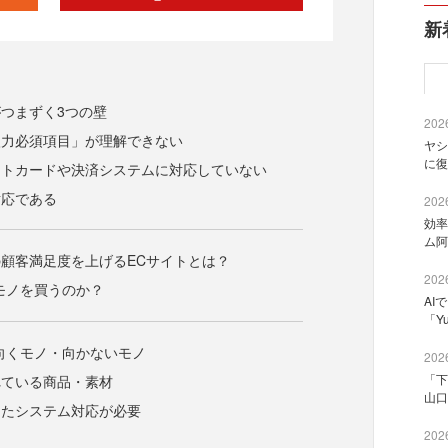
新
つまずく3つの壁
2026
入力必須項目」が理解できない
ヤシ
に復
ットカードや決済システムに対応していない
対応である
2026
効率
ム阿
顧客満足度を上げるECサイトとは？
2026
モノを買うのか？
AI
「Y
向くモノ・向かないモノ
2026
「下
れている商品・素材
山口
したシステム対応が必要
2026