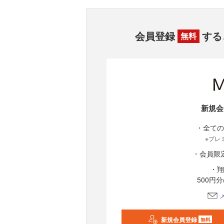
会員登録
する
無料
新規会
・全ての
※プレ
・会員限
・翔
500円
新規会員登録
無料