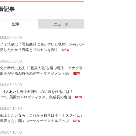
着記事
記事
ニュース
/08/06 09:00
ノミ洗剤は「看板商品に傷が付いた状態」からいか
活したのか？戦略とプロセスを聞く
NEW
/08/06 08:30
化の時代にあえて“超属人化”を選ぶ理由 アナグラ
部氏が語るAI時代の経営・マネジメント論
NEW
/08/06 08:00
で「1人あたり売上8億円」の組織を作るには？
unth」展開のAiロボティクス、急成長の裏側
NEW
/08/05 10:30
剋上したいなら、これから数年はボーナスタイム」
義宏さんに聞くマーケターのスキルアップ
NEW
/08/04 10:00