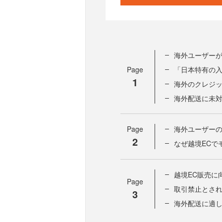
海外ユーザーが
Page
「日本特有の
1
海外のクレジ
海外配送に未
Page
海外ユーザーの
2
なぜ越境ECで
越境EC販売に
Page
取引禁止とさ
3
海外配送に適