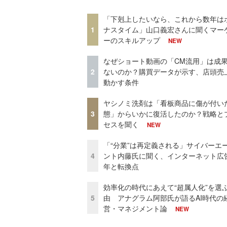
「下剋上したいなら、これから数年は
1
ナスタイム」山口義宏さんに聞くマー
ーのスキルアップ
NEW
なぜショート動画の「CM流用」は成
2
ないのか？購買データが示す、店頭売
動かす条件
ヤシノミ洗剤は「看板商品に傷が付い
3
態」からいかに復活したのか？戦略と
セスを聞く
NEW
「“分業”は再定義される」サイバーエ
4
ント内藤氏に聞く、インターネット広告
年と転換点
効率化の時代にあえて“超属人化”を選
5
由 アナグラム阿部氏が語るAI時代の
営・マネジメント論
NEW