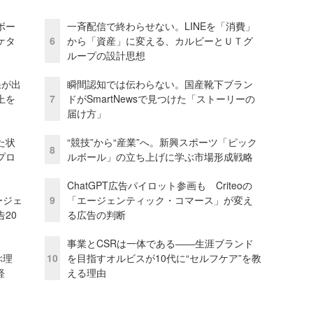
ボー
一斉配信で終わらせない。LINEを「消費」
ケタ
6
から「資産」に変える、カルビーとＵＴグ
ループの設計思想
果が出
瞬間認知では伝わらない。国産靴下ブラン
上を
7
ドがSmartNewsで見つけた「ストーリーの
届け方」
た状
“競技”から“産業”へ。新興スポーツ「ピック
8
プロ
ルボール」の立ち上げに学ぶ市場形成戦略
ChatGPT広告パイロット参画も Criteoの
ージェ
9
「エージェンティック・コマース」が変え
20
る広告の判断
事業とCSRは一体である――生涯ブランド
ぶ理
10
を目指すオルビスが10代に“セルフケア”を教
経
える理由