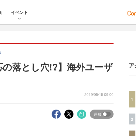
集
イベント
線
応の落とし穴!?】海外ユーザ
ア
2019/05/15 09:00
1
通知
2