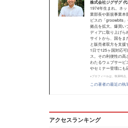
株式会社ジグザグ 代
1974年生まれ。ネ
業部長や新規事業本
ビスの「groowb
拠点を拡大。爆買い
ディアに取り上げられ
サイトから、国をま
と販売者双方を支援
1日で125ヶ国対応
ス。その利便性の高さ
わたるウェブサービ
やセミナー登壇にも
※プロフィールは、執筆時点
この著者の最近の執
アクセスランキング