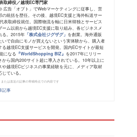
表取締役／越境EC専門家
ット広告「オプト」でWebマーケティングに従事し、営
部の統括を歴任。その後、越境EC支援と海外転送サー
its」代表取締役就任。国際物流を軸に日米韓独とサービス
ブーム以前から越境EC支援に取り組み、各ビジネスメ
る。2015年
「株式会社ジグザグ」
を創業。海外通販
たいで自由にモノが買えないという実体験から、購入者
する越境EC支援サービスを開発。国内ECサイトが最短
可能になる
『WorldShopping BIZ』
を2017年にリリー
から国内200サイト超に導入されている。10年以上に
スや越境ECビジネスの事業経験を元に、メディア取材
応じている。
、または直近の記事の寄稿時点での内容です
筆記事