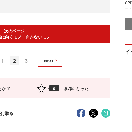
CP
ード
次のページ
売に向くモノ・向かないモノ
イ
1
2
3
NEXT
たか？
参考になった
0
受け取る