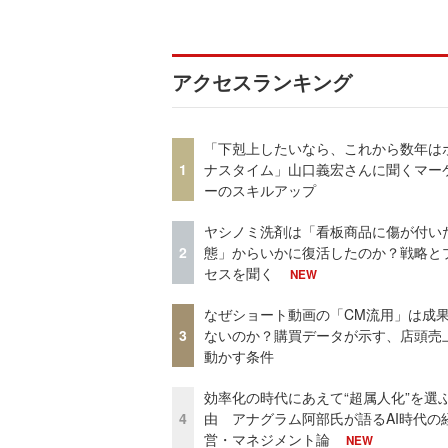
アクセスランキング
「下剋上したいなら、これから数年は
1
ナスタイム」山口義宏さんに聞くマー
ーのスキルアップ
ヤシノミ洗剤は「看板商品に傷が付い
2
態」からいかに復活したのか？戦略と
セスを聞く
NEW
なぜショート動画の「CM流用」は成
3
ないのか？購買データが示す、店頭売
動かす条件
効率化の時代にあえて“超属人化”を選
4
由 アナグラム阿部氏が語るAI時代の
営・マネジメント論
NEW