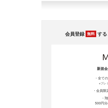
会員登録
する
無料
新規会
・全ての
※プレ
・会員限
・翔
500円