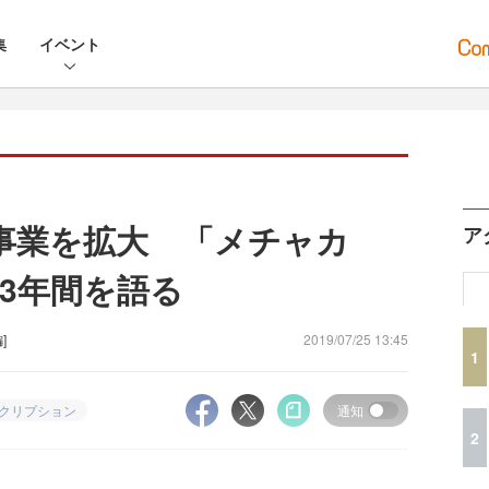
集
イベント
で事業を拡大 「メチャカ
ア
3年間を語る
]
2019/07/25 13:45
1
クリプション
通知
2