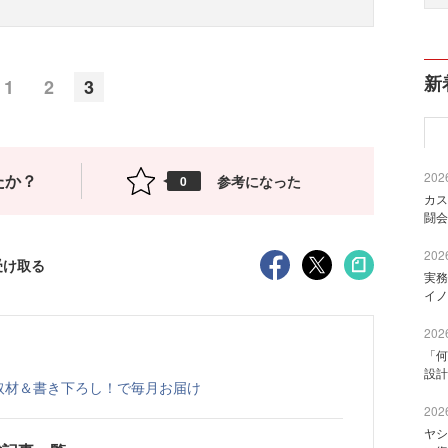
新
1
2
3
2026
たか？
参考になった
0
カス
闘会
2026
受け取る
実務
イノ
2026
「何
設計
総力取材＆書き下ろし！で毎月お届け
2026
ヤシ