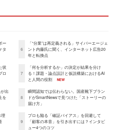
ボー
「“分業”は再定義される」サイバーエージェ
ケタ
6
ント内藤氏に聞く、インターネット広告20
年と転換点
た状
「何を分析するか」の決定が結果を分け
プロ
7
る！課題・論点設計と仮説構築におけるAI
と人間の役割
NEW
果が出
瞬間認知では伝わらない。国産靴下ブラン
上を
8
ドがSmartNewsで見つけた「ストーリーの
届け方」
ぶ理
プロも陥る「確証バイアス」を回避して
経
9
「顧客の本音」を引き出すには？インタビ
ュー4つのコツ