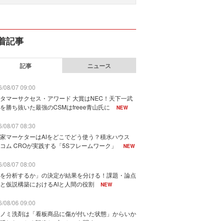
着記事
記事
ニュース
/08/07 09:00
タマーサクセス・アワード 大賞はNEC！天下一武
を勝ち抜いた最強のCSMはfreee青山氏に
NEW
/08/07 08:30
家マーケターはAIをどこでどう使う？積水ハウス
コム CROが実践する「5Sフレームワーク」
NEW
/08/07 08:00
を分析するか」の決定が結果を分ける！課題・論点
と仮説構築におけるAIと人間の役割
NEW
/08/06 09:00
ノミ洗剤は「看板商品に傷が付いた状態」からいか