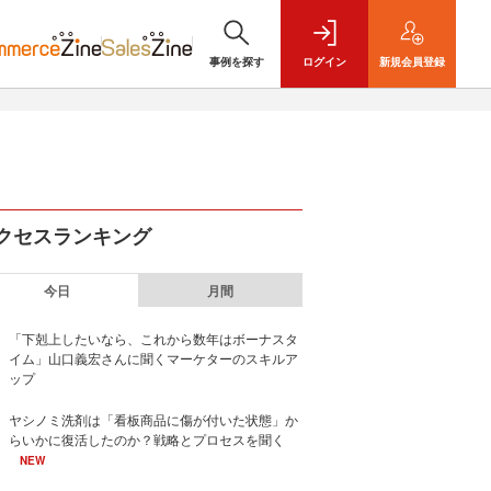
事例を探す
ログイン
新規
会員登録
クセスランキング
今日
月間
「下剋上したいなら、これから数年はボーナスタ
イム」山口義宏さんに聞くマーケターのスキルア
ップ
ヤシノミ洗剤は「看板商品に傷が付いた状態」か
らいかに復活したのか？戦略とプロセスを聞く
NEW