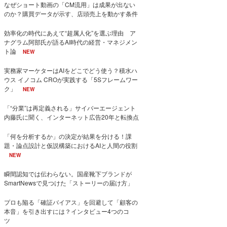
なぜショート動画の「CM流用」は成果が出ない
のか？購買データが示す、店頭売上を動かす条件
効率化の時代にあえて“超属人化”を選ぶ理由 ア
ナグラム阿部氏が語るAI時代の経営・マネジメン
ト論
NEW
実務家マーケターはAIをどこでどう使う？積水ハ
ウス イノコム CROが実践する「5Sフレームワー
ク」
NEW
「“分業”は再定義される」サイバーエージェント
内藤氏に聞く、インターネット広告20年と転換点
「何を分析するか」の決定が結果を分ける！課
題・論点設計と仮説構築におけるAIと人間の役割
NEW
瞬間認知では伝わらない。国産靴下ブランドが
SmartNewsで見つけた「ストーリーの届け方」
プロも陥る「確証バイアス」を回避して「顧客の
本音」を引き出すには？インタビュー4つのコ
ツ