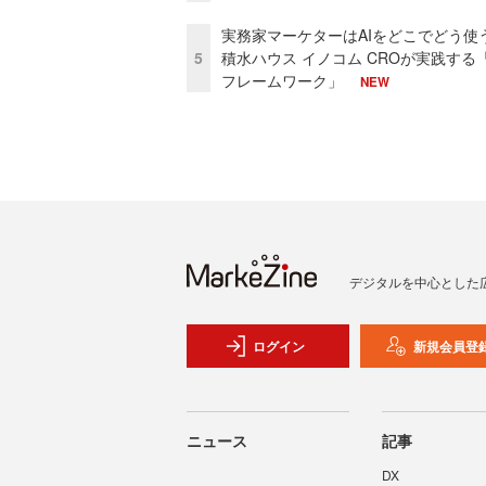
実務家マーケターはAIをどこでどう使
5
積水ハウス イノコム CROが実践する「
フレームワーク」
NEW
デジタルを中心とした
ログイン
新規会員登
ニュース
記事
DX