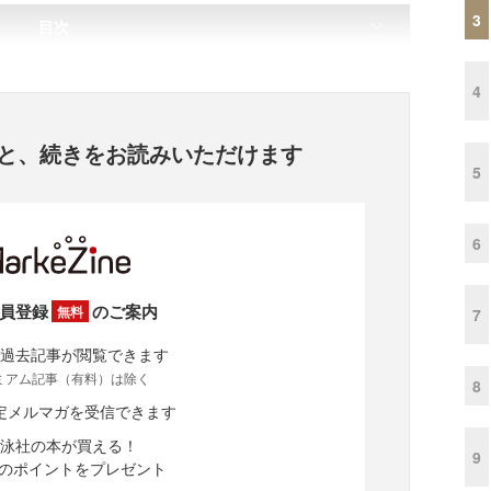
3
目次
4
と、
続きをお読みいただけます
5
6
員登録
のご案内
無料
7
過去記事が閲覧できます
ミアム記事（有料）は除く
8
定メルマガを受信できます
泳社の本が買える！
9
分のポイントをプレゼント