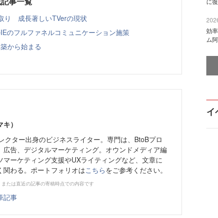
連載記事一覧
に復
り 成長著しいTVerの現状
2026
効率
IEのフルファネルコミュニケーション施策
ム阿
構築から始まる
イ
マキ）
レクター出身のビジネスライター。専門は、BtoBプロ
、広告、デジタルマーケティング。オウンドメディア編
ツマーケティング支援やUXライティングなど、文章に
く関わる。ポートフォリオは
こちら
をご参考ください。
、または直近の記事の寄稿時点での内容です
筆記事