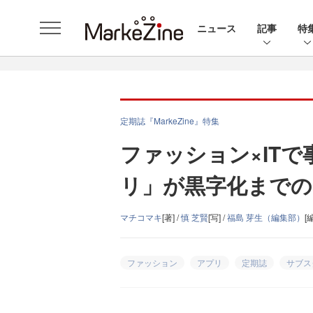
ニュース
記事
特
定期誌『MarkeZine』特集
ファッション×IT
リ」が黒字化までの
マチコマキ
[著] /
慎 芝賢
[写] /
福島 芽生（編集部）
[編
ファッション
アプリ
定期誌
サブス