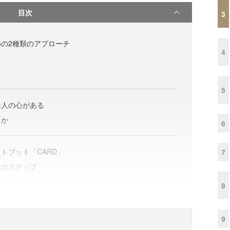
目次
3
の2種類のアプローチ
4
5
は人の心がある
るか
6
トプット「CARD」
7
次のステップ
8
9