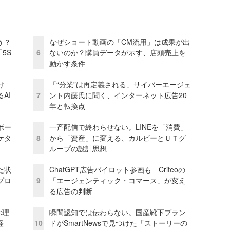
う？
なぜショート動画の「CM流用」は成果が出
5S
6
ないのか？購買データが示す、店頭売上を
動かす条件
け
「“分業”は再定義される」サイバーエージェ
AI
7
ント内藤氏に聞く、インターネット広告20
年と転換点
ボー
一斉配信で終わらせない。LINEを「消費」
ケタ
8
から「資産」に変える、カルビーとＵＴグ
ループの設計思想
た状
ChatGPT広告パイロット参画も Criteoの
プロ
9
「エージェンティック・コマース」が変え
る広告の判断
ぶ理
瞬間認知では伝わらない。国産靴下ブラン
経
10
ドがSmartNewsで見つけた「ストーリーの