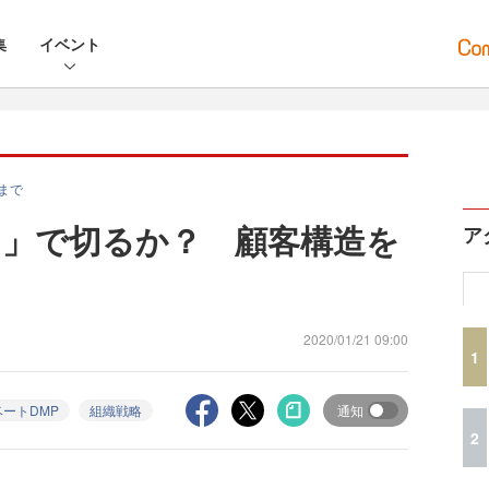
集
イベント
まで
」で切るか？ 顧客構造を
ア
2020/01/21 09:00
1
ートDMP
組織戦略
通知
2