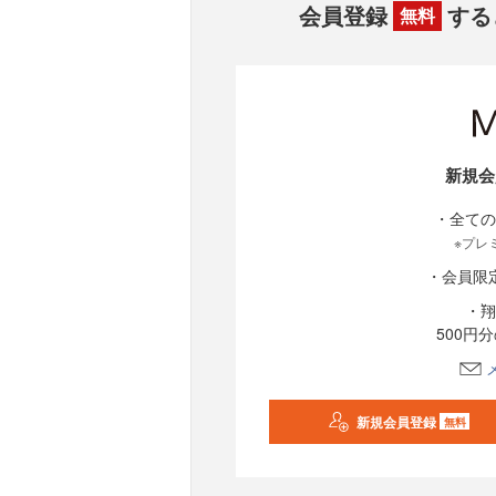
会員登録
する
無料
新規会
・全ての
※プレ
・会員限
・翔
500円
新規会員登録
無料