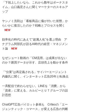
「下剋上したいなら、これから数年はボーナスタ
イム」山口義宏さんに聞くマーケターのスキルア
ップ
ヤシノミ洗剤は「看板商品に傷が付いた状態」か
らいかに復活したのか？戦略とプロセスを聞く
NEW
効率化の時代にあえて“超属人化”を選ぶ理由 ア
ナグラム阿部氏が語るAI時代の経営・マネジメン
ト論
NEW
なぜショート動画の「CM流用」は成果が出ない
のか？購買データが示す、店頭売上を動かす条件
「“分業”は再定義される」サイバーエージェント
内藤氏に聞く、インターネット広告20年と転換点
一斉配信で終わらせない。LINEを「消費」から
「資産」に変える、カルビーとＵＴグループの設
計思想
ChatGPT広告パイロット参画も Criteoの「エー
ジェンティック・コマース」が変える広告の判断