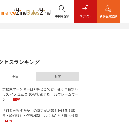
事例を探す
ログイン
新規
会員登録
クセスランキング
今日
月間
実務家マーケターはAIをどこでどう使う？積水ハ
ウス イノコム CROが実践する「5Sフレームワー
ク」
NEW
「何を分析するか」の決定が結果を分ける！課
題・論点設計と仮説構築におけるAIと人間の役割
NEW