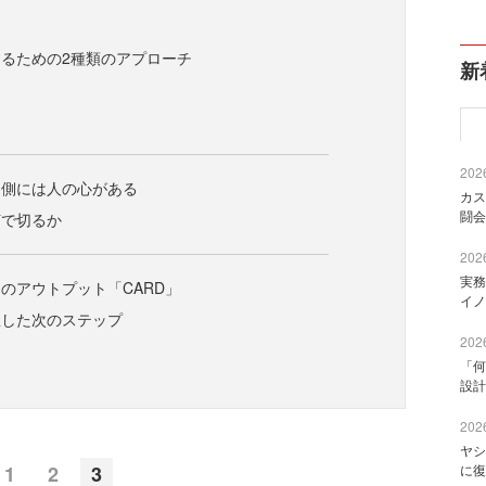
るための2種類のアプローチ
新
ム
ム
2026
う側には人の心がある
カス
闘会
何で切るか
2026
実務
のアウトプット「CARD」
イノ
握した次のステップ
2026
「何
設計
2026
ヤシ
1
2
3
に復