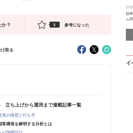
2026
効率
ム阿
たか？
参考になった
2
受け取る
イ
略 立ち上げから運用まで連載記事一覧
変革の障壁と打ち手
顧客構造を解明する分析とは
トDMP設計