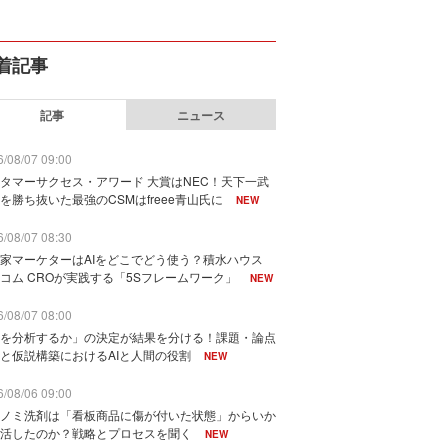
着記事
記事
ニュース
/08/07 09:00
タマーサクセス・アワード 大賞はNEC！天下一武
を勝ち抜いた最強のCSMはfreee青山氏に
NEW
/08/07 08:30
家マーケターはAIをどこでどう使う？積水ハウス
コム CROが実践する「5Sフレームワーク」
NEW
/08/07 08:00
を分析するか」の決定が結果を分ける！課題・論点
と仮説構築におけるAIと人間の役割
NEW
/08/06 09:00
ノミ洗剤は「看板商品に傷が付いた状態」からいか
活したのか？戦略とプロセスを聞く
NEW