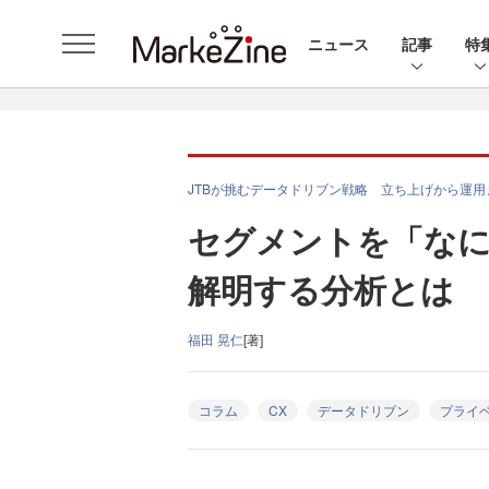
ニュース
記事
特
JTBが挑むデータドリブン戦略 立ち上げから運用
セグメントを「なに
解明する分析とは
福田 晃仁
[著]
コラム
CX
データドリブン
プライベ