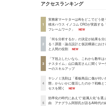
アクセスランキング
実務家マーケターはAIをどこでどう使
1
積水ハウス イノコム CROが実践する「
フレームワーク」
NEW
「何を分析するか」の決定が結果を分
2
る！課題・論点設計と仮説構築における
と人間の役割
NEW
「下剋上したいなら、これから数年は
3
ナスタイム」山口義宏さんに聞くマー
ーのスキルアップ
ヤシノミ洗剤は「看板商品に傷が付い
4
態」からいかに復活したのか？戦略と
セスを聞く
NEW
効率化の時代にあえて“超属人化”を選
5
由 アナグラム阿部氏が語るAI時代の