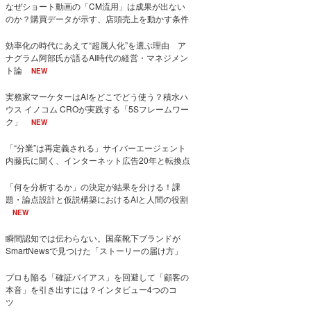
なぜショート動画の「CM流用」は成果が出ない
のか？購買データが示す、店頭売上を動かす条件
効率化の時代にあえて“超属人化”を選ぶ理由 ア
ナグラム阿部氏が語るAI時代の経営・マネジメン
ト論
NEW
実務家マーケターはAIをどこでどう使う？積水ハ
ウス イノコム CROが実践する「5Sフレームワー
ク」
NEW
「“分業”は再定義される」サイバーエージェント
内藤氏に聞く、インターネット広告20年と転換点
「何を分析するか」の決定が結果を分ける！課
題・論点設計と仮説構築におけるAIと人間の役割
NEW
瞬間認知では伝わらない。国産靴下ブランドが
SmartNewsで見つけた「ストーリーの届け方」
プロも陥る「確証バイアス」を回避して「顧客の
本音」を引き出すには？インタビュー4つのコ
ツ