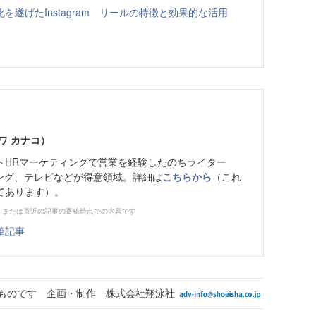
遂げたInstagram リールの特徴と効果的な活用
ワ カナコ）
トHRマーケティングで営業を経験したのちライター
ィング、テレビなどが得意領域。詳細は
こちらから
（これ
てあります）。
、または直近の記事の寄稿時点での内容です
筆記事
ものです 企画・制作 株式会社翔泳社