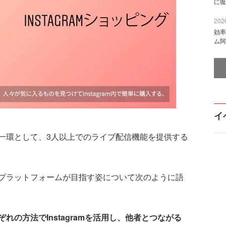
に復
2026
効率
ム阿
イ
環として、3人以上でのライブ配信機能を提供する
プラットフォームが目指す姿について次のように語
れの方法でInstagramを活用し、他者とつながる