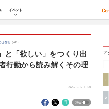
集
イベント
グの現在地
（AD）
「好き」と「欲しい」をつくり出
ア
者行動から読み解くその理
1
2020/12/17 11:00
2
通知