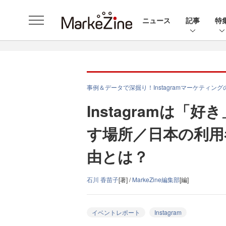
ニュース
記事
特
事例＆データで深掘り！Instagramマーケティン
Instagramは
す場所／日本の利用
由とは？
石川 香苗子
[著] /
MarkeZine編集部
[編]
イベントレポート
Instagram