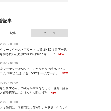
着記事
記事
ニュース
/08/07 09:00
タマーサクセス・アワード 大賞はNEC！天下一武
を勝ち抜いた最強のCSMはfreee青山氏に
NEW
/08/07 08:30
家マーケターはAIをどこでどう使う？積水ハウス
コム CROが実践する「5Sフレームワーク」
NEW
/08/07 08:00
を分析するか」の決定が結果を分ける！課題・論点
と仮説構築におけるAIと人間の役割
NEW
/08/06 09:00
ノミ洗剤は「看板商品に傷が付いた状態」からいか