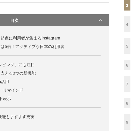
3
目次
4
点に利用者が集まるInstagram
5
は5倍！アクティブな日本の利用者
ッピング」にも注目
6
支える3つの新機能
効活用
7
・リマインド
ト表示
8
の機能もますます充実
9