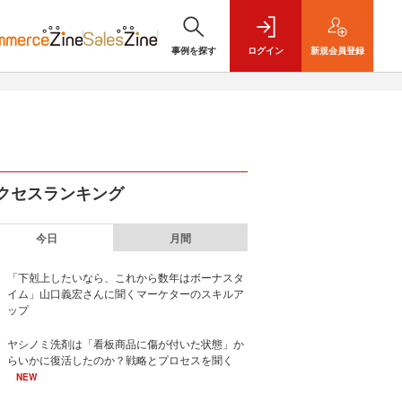
事例を探す
ログイン
新規
会員登録
クセスランキング
今日
月間
「下剋上したいなら、これから数年はボーナスタ
イム」山口義宏さんに聞くマーケターのスキルア
ップ
ヤシノミ洗剤は「看板商品に傷が付いた状態」か
らいかに復活したのか？戦略とプロセスを聞く
NEW