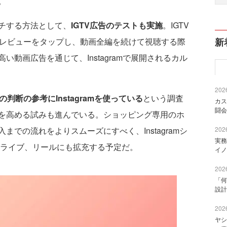
。
チする方法として、
IGTV広告のテストも実施
。IGTV
プレビューをタップし、動画全編を続けて視聴する際
新
動画広告を通じて、Instagramで展開されるカル
2026
判断の参考にInstagramを使っている
という調査
カス
闘会
を高める試みも進んでいる。ショッピング専用のホ
での流れをよりスムーズにすべく、Instagramシ
2026
実務
、ライブ、リールにも拡充する予定だ。
イノ
2026
「何
設計
2026
ヤシ