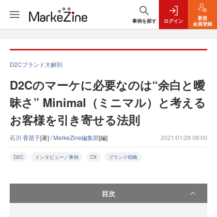
新規
事例を探す
ログイン
会員登録
D2Cブランド大解剖
D2Cのマーケに必要なのは“余白と曖
昧さ” Minimal（ミニマル）と考える
お客様を引き寄せる法則
石川 香苗子
[著] /
MarkeZine編集部
[編]
2021/01/28 08:00
D2C
インタビュー／事例
CX
ブランド戦略
目次