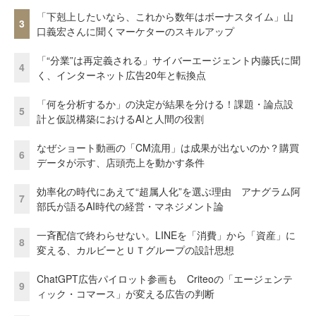
「下剋上したいなら、これから数年はボーナスタイム」山
3
口義宏さんに聞くマーケターのスキルアップ
「“分業”は再定義される」サイバーエージェント内藤氏に聞
4
く、インターネット広告20年と転換点
「何を分析するか」の決定が結果を分ける！課題・論点設
5
計と仮説構築におけるAIと人間の役割
なぜショート動画の「CM流用」は成果が出ないのか？購買
6
データが示す、店頭売上を動かす条件
効率化の時代にあえて“超属人化”を選ぶ理由 アナグラム阿
7
部氏が語るAI時代の経営・マネジメント論
一斉配信で終わらせない。LINEを「消費」から「資産」に
8
変える、カルビーとＵＴグループの設計思想
ChatGPT広告パイロット参画も Criteoの「エージェンテ
9
ィック・コマース」が変える広告の判断