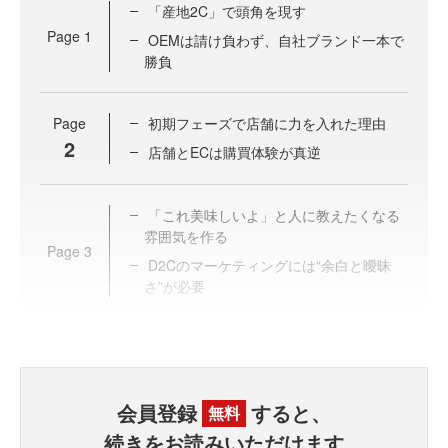
「産地2C」で頭角を現す
Page
1
OEMは請け負わず、自社ブランド一本で
勝負
Page
初期フェーズで店舗に力を入れた理由
2
店舗とECは購買体験が真逆
「これ美味しいよ」と人に教えたくなる
雰囲気を作る
Page
3
D2Cのマーケティングには“余白と曖昧
さ”が必要
会員登録
すると、
無料
続きをお読みいただけます