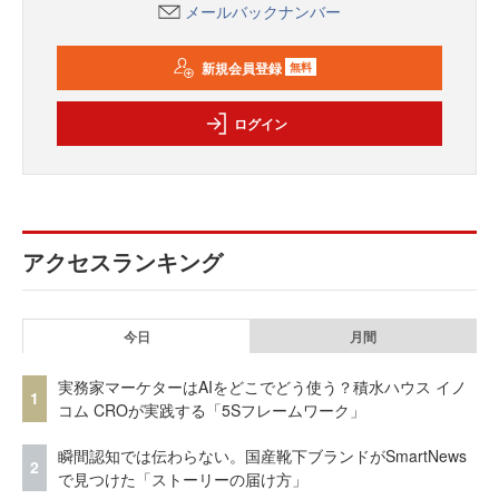
メールバックナンバー
新規会員登録
無料
ログイン
アクセスランキング
今日
月間
実務家マーケターはAIをどこでどう使う？積水ハウス イノ
1
コム CROが実践する「5Sフレームワーク」
瞬間認知では伝わらない。国産靴下ブランドがSmartNews
2
で見つけた「ストーリーの届け方」