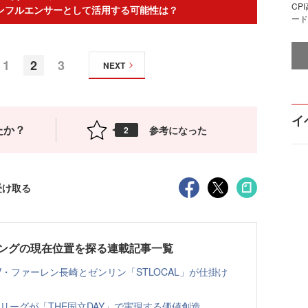
CP
ンフルエンサーとして活用する可能性は？
ード
1
2
3
NEXT
イ
たか？
参考になった
2
受け取る
ングの現在位置を探る連載記事一覧
・ファーレン長崎とゼンリン「STLOCAL」が仕掛け
リーグが「THE国立DAY」で実現する価値創造