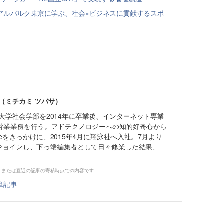
アルバルク東京に学ぶ、社会×ビジネスに貢献するスポ
（ミチカミ ツバサ）
政大学社会学部を2014年に卒業後、インターネット専業
営業業務を行う。アドテクノロジーへの知的好奇心から
ineをきっかけに、2015年4月に翔泳社へ入社。7月より
集部にジョインし、下っ端編集者として日々修業した結果、
、または直近の記事の寄稿時点での内容です
筆記事