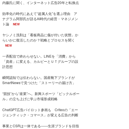
内藤氏に聞く、インターネット広告20年と転換点
効率化の時代にあえて“超属人化”を選ぶ理由 ア
ナグラム阿部氏が語るAI時代の経営・マネジメン
ト論
NEW
ヤシノミ洗剤は「看板商品に傷が付いた状態」か
らいかに復活したのか？戦略とプロセスを聞く
NEW
一斉配信で終わらせない。LINEを「消費」から
「資産」に変える、カルビーとＵＴグループの設
計思想
瞬間認知では伝わらない。国産靴下ブランドが
SmartNewsで見つけた「ストーリーの届け方」
“競技”から“産業”へ。新興スポーツ「ピックルボー
ル」の立ち上げに学ぶ市場形成戦略
ChatGPT広告パイロット参画も Criteoの「エー
ジェンティック・コマース」が変える広告の判断
事業とCSRは一体である――生涯ブランドを目指