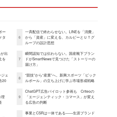
ボー
一斉配信で終わらせない。LINEを「消費」
ケタ
6
から「資産」に変える、カルビーとＵＴグ
ループの設計思想
果が出
瞬間認知では伝わらない。国産靴下ブラン
上を
7
ドがSmartNewsで見つけた「ストーリーの
届け方」
ージェ
“競技”から“産業”へ。新興スポーツ「ピック
8
20
ルボール」の立ち上げに学ぶ市場形成戦略
ChatGPT広告パイロット参画も Criteoの
ぶ理
9
「エージェンティック・コマース」が変え
経
る広告の判断
事業とCSRは一体である――生涯ブランド