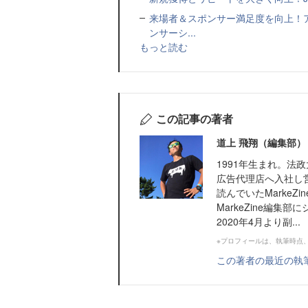
来場者＆スポンサー満足度を向上！
ンサーシ...
もっと読む
この記事の著者
道上 飛翔（編集部）
1991年生まれ。法
広告代理店へ入社し
読んでいたMarkeZ
MarkeZine編
2020年4月より副...
※プロフィールは、執筆時点
この著者の最近の執