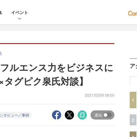
集
イベント
る
ンフルエンス力をビジネスに
ア
×タグピク泉氏対談】
2021/02/09 09:00
1
ンタビュー／事例
通知
2
3