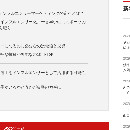
新
mでのインフルエンサーマーケティングの定石とは？
のインフルエンサー化、一番早いのはスポーツの
り取り
2026
ヤシ
サーになるのに必要なのは覚悟と投資
に復
軽な投稿が可能なのはTikTok
2026
効率
ム阿
ツ選手をインフルエンサーとして活用する可能性
2026
選手がいるかどうかが集客のカギに
AI
「Y
2026
「下
山口
2026
次のページ