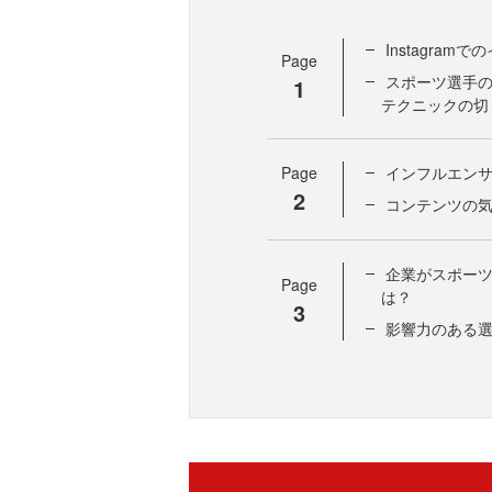
Instagra
Page
スポーツ選手
1
テクニックの切
Page
インフルエン
2
コンテンツの気
企業がスポー
Page
は？
3
影響力のある