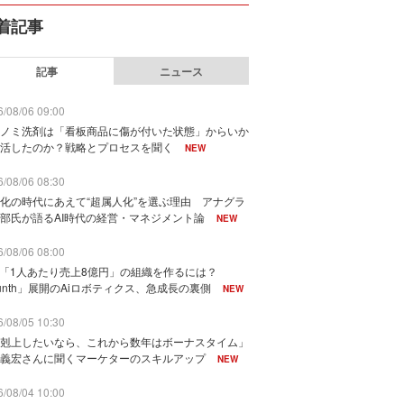
着記事
記事
ニュース
/08/06 09:00
ノミ洗剤は「看板商品に傷が付いた状態」からいか
活したのか？戦略とプロセスを聞く
NEW
/08/06 08:30
化の時代にあえて“超属人化”を選ぶ理由 アナグラ
部氏が語るAI時代の経営・マネジメント論
NEW
/08/06 08:00
で「1人あたり売上8億円」の組織を作るには？
unth」展開のAiロボティクス、急成長の裏側
NEW
/08/05 10:30
剋上したいなら、これから数年はボーナスタイム」
義宏さんに聞くマーケターのスキルアップ
NEW
/08/04 10:00