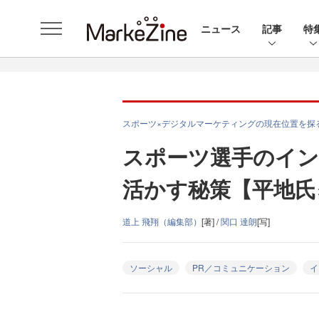
ニュース
記事
特
スポーツ×デジタルマーケティングの現在位置を探
スポーツ選手のイ
活かす秘策【平地氏
道上 飛翔（編集部）
[著] /
関口 達朗
[写]
ソーシャル
PR／コミュニケーション
イ