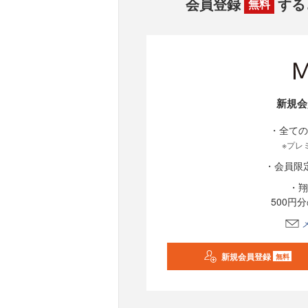
会員登録
する
無料
新規会
・全ての
※プレ
・会員限
・翔
500円
新規会員登録
無料