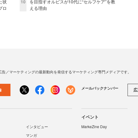
た状
10
を目指すオルビスが10代に“セルフケア”を教
プロ
える理由
広告／マーケティングの最新動向を発信するマーケティング専門メディアです。
メールバックナンバー
広
録
イベント
インタビュー
MarkeZine Day
マンガ