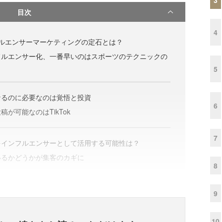
目次
4
インフルエンサーマーケティングの定石とは？
フルエンサー化、一番早いのはスポーツのテクニックの
5
なるのに必要なのは覚悟と投資
6
が可能なのはTikTok
7
をインフルエンサーとして活用する可能性は？
いるかどうかが集客のカギに
8
9
10