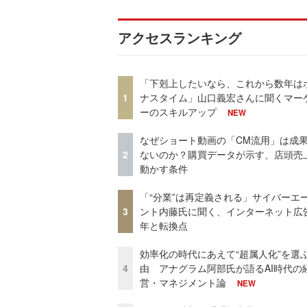
アクセスランキング
「下剋上したいなら、これから数年は
1
ナスタイム」山口義宏さんに聞くマー
ーのスキルアップ
NEW
なぜショート動画の「CM流用」は成
2
ないのか？購買データが示す、店頭売
動かす条件
「“分業”は再定義される」サイバーエ
3
ント内藤氏に聞く、インターネット広告
年と転換点
効率化の時代にあえて“超属人化”を選
4
由 アナグラム阿部氏が語るAI時代の
営・マネジメント論
NEW