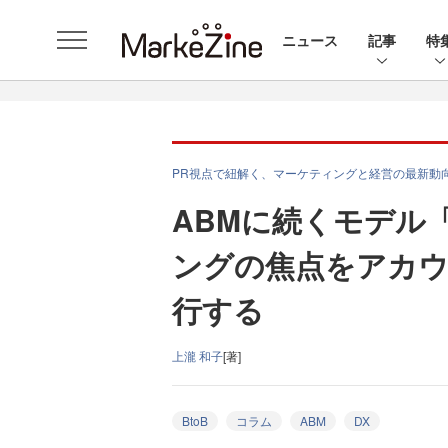
ニュース
記事
特
PR視点で紐解く、マーケティングと経営の最新動
ABMに続くモデル
ングの焦点をアカウ
行する
上瀧 和子
[著]
BtoB
コラム
ABM
DX