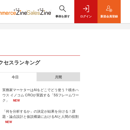
事例を探す
ログイン
新規
会員登録
クセスランキング
今日
月間
実務家マーケターはAIをどこでどう使う？積水ハ
ウス イノコム CROが実践する「5Sフレームワー
ク」
NEW
「何を分析するか」の決定が結果を分ける！課
題・論点設計と仮説構築におけるAIと人間の役割
NEW