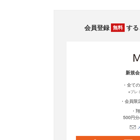
会員登録
する
無料
新規会
・全ての
※プレ
・会員限
・翔
500円