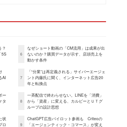
う？
なぜショート動画の「CM流用」は成果が出
5S
6
ないのか？購買データが示す、店頭売上を
動かす条件
け
「“分業”は再定義される」サイバーエージェ
AI
7
ント内藤氏に聞く、インターネット広告20
年と転換点
ボー
一斉配信で終わらせない。LINEを「消費」
ケタ
8
から「資産」に変える、カルビーとＵＴグ
ループの設計思想
た状
ChatGPT広告パイロット参画も Criteoの
プロ
9
「エージェンティック・コマース」が変え