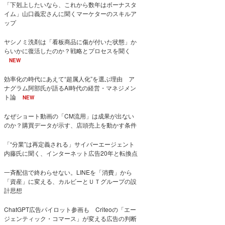
「下剋上したいなら、これから数年はボーナスタ
イム」山口義宏さんに聞くマーケターのスキルア
ップ
ヤシノミ洗剤は「看板商品に傷が付いた状態」か
らいかに復活したのか？戦略とプロセスを聞く
NEW
効率化の時代にあえて“超属人化”を選ぶ理由 ア
ナグラム阿部氏が語るAI時代の経営・マネジメン
ト論
NEW
なぜショート動画の「CM流用」は成果が出ない
のか？購買データが示す、店頭売上を動かす条件
「“分業”は再定義される」サイバーエージェント
内藤氏に聞く、インターネット広告20年と転換点
一斉配信で終わらせない。LINEを「消費」から
「資産」に変える、カルビーとＵＴグループの設
計思想
ChatGPT広告パイロット参画も Criteoの「エー
ジェンティック・コマース」が変える広告の判断