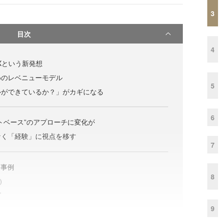
3
目次
4
Xという新発想
めのレベニューモデル
5
ルができているか？」がカギになる
6
トベース”のアプローチに変化が
なく「経験」に視点を移す
7
進事例
8
ア）
ズ
9