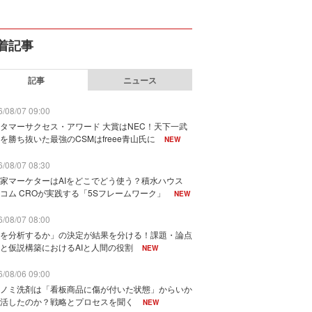
着記事
記事
ニュース
/08/07 09:00
タマーサクセス・アワード 大賞はNEC！天下一武
を勝ち抜いた最強のCSMはfreee青山氏に
NEW
/08/07 08:30
家マーケターはAIをどこでどう使う？積水ハウス
コム CROが実践する「5Sフレームワーク」
NEW
/08/07 08:00
を分析するか」の決定が結果を分ける！課題・論点
と仮説構築におけるAIと人間の役割
NEW
/08/06 09:00
ノミ洗剤は「看板商品に傷が付いた状態」からいか
活したのか？戦略とプロセスを聞く
NEW