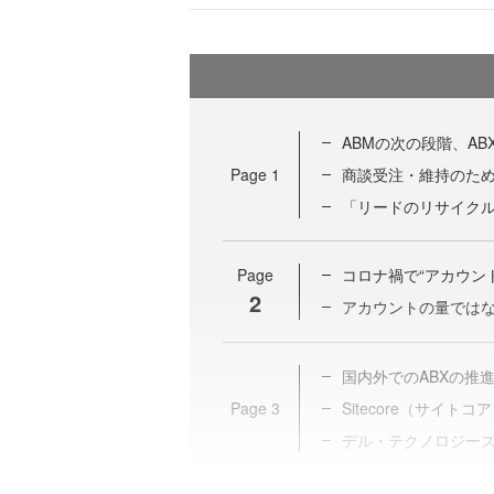
ABMの次の段階、AB
Page
1
商談受注・維持のた
「リードのリサイク
Page
コロナ禍で“アカウン
2
アカウントの量では
国内外でのABXの推
Page
3
Sitecore（サイトコ
デル・テクノロジー