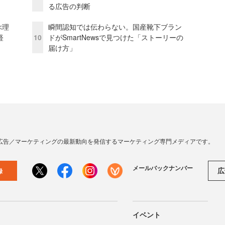
る広告の判断
ぶ理
瞬間認知では伝わらない。国産靴下ブラン
経
10
ドがSmartNewsで見つけた「ストーリーの
届け方」
広告／マーケティングの最新動向を発信するマーケティング専門メディアです。
メールバックナンバー
広
録
イベント