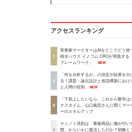
アクセスランキング
実務家マーケターはAIをどこでどう使
1
積水ハウス イノコム CROが実践する「
フレームワーク」
NEW
「何を分析するか」の決定が結果を分
2
る！課題・論点設計と仮説構築における
と人間の役割
NEW
「下剋上したいなら、これから数年は
3
ナスタイム」山口義宏さんに聞くマー
ーのスキルアップ
ヤシノミ洗剤は「看板商品に傷が付い
4
態」からいかに復活したのか？戦略と