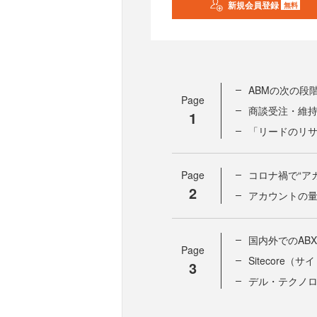
新規会員登録
無料
ABMの次の段
Page
商談受注・維
1
「リードのリ
Page
コロナ禍で“ア
2
アカウントの
国内外でのAB
Page
Sitecore（
3
デル・テクノ