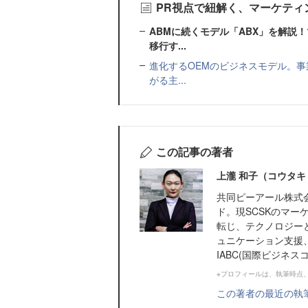
PR視点で紐解く、マーケティ
ABMに続くモデル「ABX」を解説
移行す...
進化するOEMのビジネスモデル。事
がる主...
この記事の著者
上瀧 和子（コウタキ
共同ピーアール株式
ド。現SCSKのマー
転じ、テクノロジー
ュニケーション支援、
IABC(国際ビジネスコ
※プロフィールは、執筆時点
この著者の最近の執