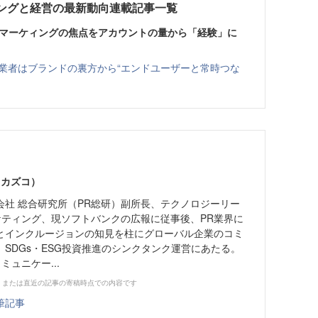
ングと経営の最新動向連載記事一覧
！マーケィングの焦点をアカウントの量から「経験」に
業者はブランドの裏方から“エンドユーザーと常時つな
 カズコ）
会社 総合研究所（PR総研）副所長、テクノロジーリー
ケティング、現ソフトバンクの広報に従事後、PR業界に
とインクルージョンの知見を柱にグローバル企業のコミ
SDGs・ESG投資推進のシンクタンク運営にあたる。
ミュニケー...
、または直近の記事の寄稿時点での内容です
筆記事