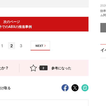
2026
効率
ム阿
次のページ
外でのABXの推進事例
1
2
3
NEXT
イ
たか？
参考になった
2
受け取る