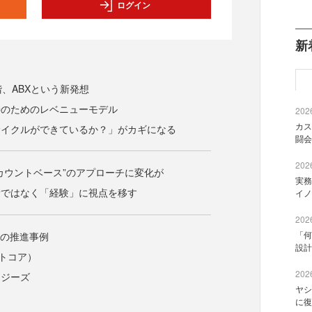
ログイン
新
階、ABXという新発想
持のためのレベニューモデル
2026
カス
サイクルができているか？」がカギになる
闘会
2026
カウントベース”のアプローチに変化が
実務
量ではなく「経験」に視点を移す
イノ
2026
「何
Xの推進事例
設計
サイトコア）
2026
ロジーズ
ヤシ
に復