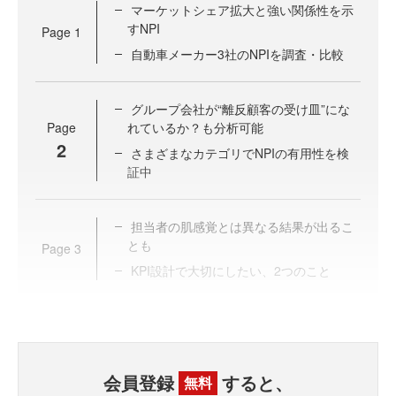
マーケットシェア拡大と強い関係性を示
すNPI
Page
1
自動車メーカー3社のNPIを調査・比較
グループ会社が“離反顧客の受け皿”にな
Page
れているか？も分析可能
2
さまざまなカテゴリでNPIの有用性を検
証中
担当者の肌感覚とは異なる結果が出るこ
とも
Page
3
KPI設計で大切にしたい、2つのこと
会員登録
すると、
無料