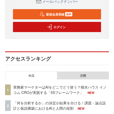
メールバックナンバー
新規会員登録
無料
ログイン
アクセスランキング
今日
月間
実務家マーケターはAIをどこでどう使う？積水ハウス イノ
1
コム CROが実践する「5Sフレームワーク」
NEW
「何を分析するか」の決定が結果を分ける！課題・論点設
2
計と仮説構築におけるAIと人間の役割
NEW