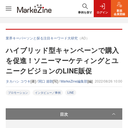
新規
事例を探す
ログイン
会員登録
業界キーパーソンと探る注目キーワード大研究
（AD）
ハイブリッド型キャンペーンで購入
を促進！ソニーマーケティングとユ
ニークビジョンのLINE販促
タカハシ コウキ
[著] /
関口 達朗
[写] /
MarkeZine編集部
[編]
2022/08/26 10:00
プロモーション
インタビュー／事例
LINE
目次