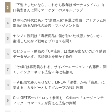
「下剋上したいなら、これから数年はボーナスタイム」山
3
口義宏さんに聞くマーケターのスキルアップ
効率化の時代にあえて“超属人化”を選ぶ理由 アナグラム阿
4
部氏が語るAI時代の経営・マネジメント論
ヤシノミ洗剤は「看板商品に傷が付いた状態」からいかに
5
復活したのか？戦略とプロセスを聞く
なぜショート動画の「CM流用」は成果が出ないのか？購買
6
データが示す、店頭売上を動かす条件
「“分業”は再定義される」サイバーエージェント内藤氏に聞
7
く、インターネット広告20年と転換点
一斉配信で終わらせない。LINEを「消費」から「資産」に
8
変える、カルビーとＵＴグループの設計思想
ChatGPT広告パイロット参画も Criteoの「エージェンテ
9
ィック・コマース」が変える広告の判断