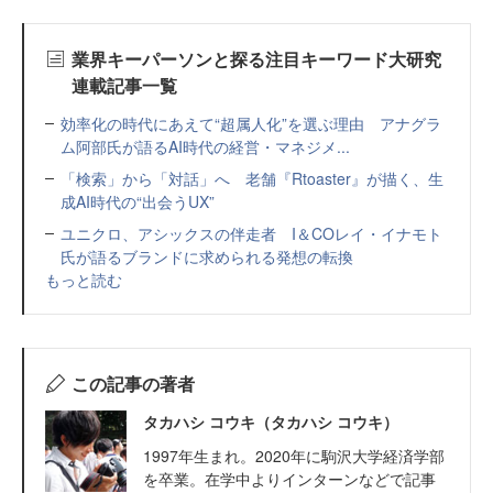
業界キーパーソンと探る注目キーワード大研究
連載記事一覧
効率化の時代にあえて“超属人化”を選ぶ理由 アナグラ
ム阿部氏が語るAI時代の経営・マネジメ...
「検索」から「対話」へ 老舗『Rtoaster』が描く、生
成AI時代の“出会うUX”
ユニクロ、アシックスの伴走者 I＆COレイ・イナモト
氏が語るブランドに求められる発想の転換
もっと読む
この記事の著者
タカハシ コウキ（タカハシ コウキ）
1997年生まれ。2020年に駒沢大学経済学部
を卒業。在学中よりインターンなどで記事