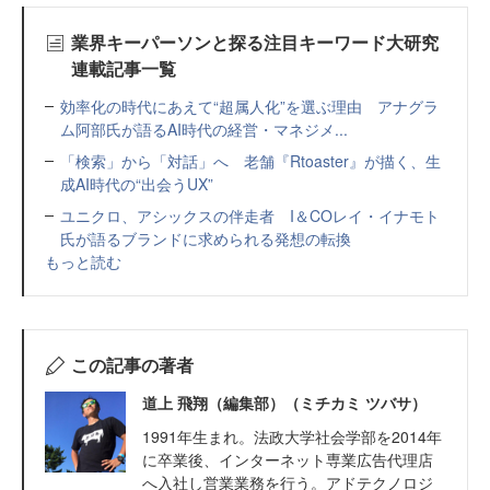
業界キーパーソンと探る注目キーワード大研究
連載記事一覧
効率化の時代にあえて“超属人化”を選ぶ理由 アナグラ
ム阿部氏が語るAI時代の経営・マネジメ...
「検索」から「対話」へ 老舗『Rtoaster』が描く、生
成AI時代の“出会うUX”
ユニクロ、アシックスの伴走者 I＆COレイ・イナモト
氏が語るブランドに求められる発想の転換
もっと読む
この記事の著者
道上 飛翔（編集部）（ミチカミ ツバサ）
1991年生まれ。法政大学社会学部を2014年
に卒業後、インターネット専業広告代理店
へ入社し営業業務を行う。アドテクノロジ