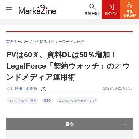
新規
事例を探す
ログイン
会員登録
業界キーパーソンと探る注目キーワード大研究
PVは60％、資料DLは50％増加！
LegalForce「契約ウォッチ」のオウ
ンドメディア運用術
道上 飛翔（編集部）
[著]
2022/08/22 08:30
インタビュー／事例
SEO
コンテンツマーケティング
目次