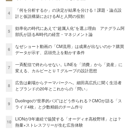
「何を分析するか」の決定が結果を分ける！課題・論点設
4
計と仮説構築におけるAIと人間の役割
効率化の時代にあえて“超属人化”を選ぶ理由 アナグラム阿
5
部氏が語るAI時代の経営・マネジメント論
なぜショート動画の「CM流用」は成果が出ないのか？購買
6
データが示す、店頭売上を動かす条件
一斉配信で終わらせない。LINEを「消費」から「資産」に
7
変える、カルビーとＵＴグループの設計思想
広告は劇場からテーマパークへ。細田高広氏に聞く生活者
8
とブランドの20年とこれからの「問い」
Duolingoの“世界的バズ”はどう作られる？CMOが語る「ス
9
ライド4枚」と少数精鋭のチーム作り
LIONが3年連続で協賛する「オーディオ高校野球」とは？
10
熱量×ストレスフリーが生む広告体験