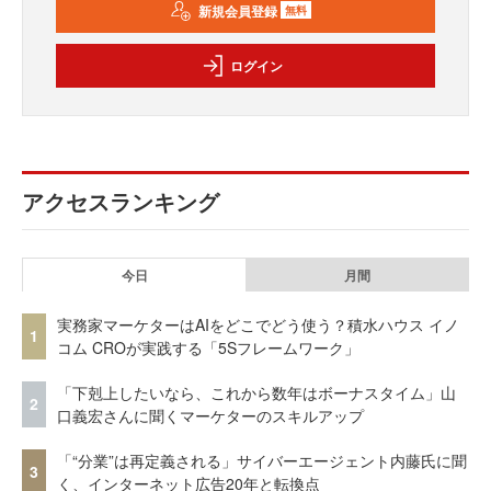
新規会員登録
無料
ログイン
アクセスランキング
今日
月間
実務家マーケターはAIをどこでどう使う？積水ハウス イノ
1
コム CROが実践する「5Sフレームワーク」
「下剋上したいなら、これから数年はボーナスタイム」山
2
口義宏さんに聞くマーケターのスキルアップ
「“分業”は再定義される」サイバーエージェント内藤氏に聞
3
く、インターネット広告20年と転換点