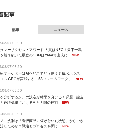
着記事
記事
ニュース
/08/07 09:00
タマーサクセス・アワード 大賞はNEC！天下一武
を勝ち抜いた最強のCSMはfreee青山氏に
NEW
/08/07 08:30
家マーケターはAIをどこでどう使う？積水ハウス
コム CROが実践する「5Sフレームワーク」
NEW
/08/07 08:00
を分析するか」の決定が結果を分ける！課題・論点
と仮説構築におけるAIと人間の役割
NEW
/08/06 09:00
ノミ洗剤は「看板商品に傷が付いた状態」からいか
活したのか？戦略とプロセスを聞く
NEW