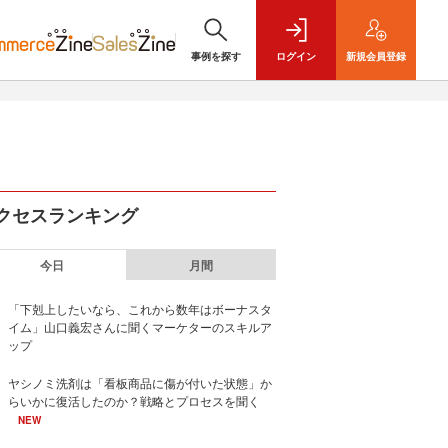
事例を探す
ログイン
新規
会員登録
クセスランキング
今日
月間
「下剋上したいなら、これから数年はボーナスタ
イム」山口義宏さんに聞くマーケターのスキルア
ップ
ヤシノミ洗剤は「看板商品に傷が付いた状態」か
らいかに復活したのか？戦略とプロセスを聞く
NEW