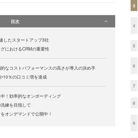
3
目次
4
加速したスタートアップ3社
5
グにおけるCRMの重要性
6
倒的なコストパフォーマンスの高さが導入の決め手
や10％の口コミ増を達成
7
集中！効率的なオンボーディング
8
の洗練を目指して
ウをオンデマンドで公開中！
9