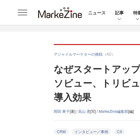
ニュース
記事
特
アジャイルマーケターの挑戦
（AD）
なぜスタートアップ
ソビュー、トリビュー
導入効果
岡田 果子
[著] /
高山 透
[写] /
MarkeZine編集部
[編]
CRM
インタビュー／事例
CX