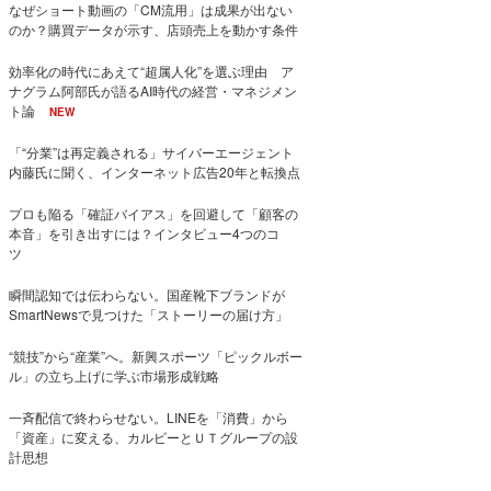
なぜショート動画の「CM流用」は成果が出ない
のか？購買データが示す、店頭売上を動かす条件
効率化の時代にあえて“超属人化”を選ぶ理由 ア
ナグラム阿部氏が語るAI時代の経営・マネジメン
ト論
NEW
「“分業”は再定義される」サイバーエージェント
内藤氏に聞く、インターネット広告20年と転換点
プロも陥る「確証バイアス」を回避して「顧客の
本音」を引き出すには？インタビュー4つのコ
ツ
瞬間認知では伝わらない。国産靴下ブランドが
SmartNewsで見つけた「ストーリーの届け方」
“競技”から“産業”へ。新興スポーツ「ピックルボー
ル」の立ち上げに学ぶ市場形成戦略
一斉配信で終わらせない。LINEを「消費」から
「資産」に変える、カルビーとＵＴグループの設
計思想