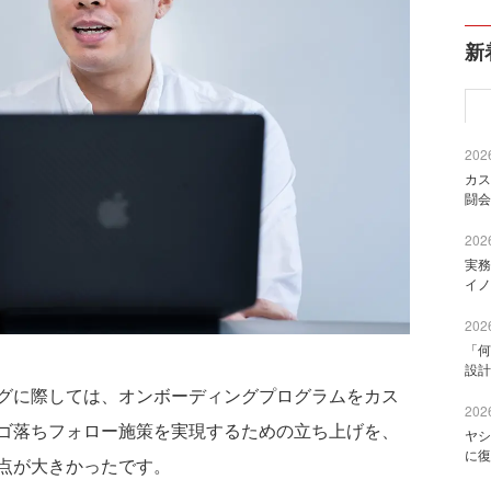
新
2026
カス
闘会
2026
実務
イノ
2026
「何
設計
グに際しては、オンボーディングプログラムをカス
2026
ゴ落ちフォロー施策を実現するための立ち上げを、
ヤシ
に復
点が大きかったです。