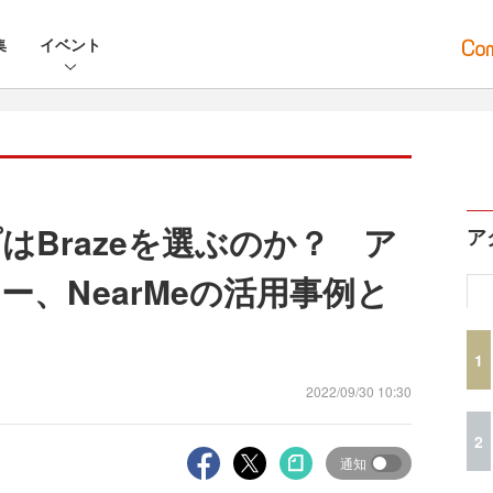
集
イベント
はBrazeを選ぶのか？ ア
ア
、NearMeの活用事例と
1
2022/09/30 10:30
2
通知