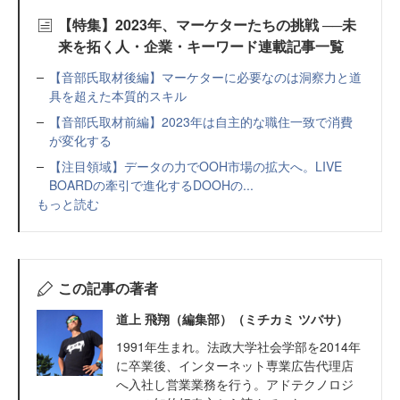
【特集】2023年、マーケターたちの挑戦 ──未
来を拓く人・企業・キーワード連載記事一覧
【音部氏取材後編】マーケターに必要なのは洞察力と道
具を超えた本質的スキル
【音部氏取材前編】2023年は自主的な職住一致で消費
が変化する
【注目領域】データの力でOOH市場の拡大へ。LIVE
BOARDの牽引で進化するDOOHの...
もっと読む
この記事の著者
道上 飛翔（編集部）（ミチカミ ツバサ）
1991年生まれ。法政大学社会学部を2014年
に卒業後、インターネット専業広告代理店
へ入社し営業業務を行う。アドテクノロジ