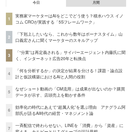
今日
月間
実務家マーケターはAIをどこでどう使う？積水ハウス イノ
1
コム CROが実践する「5Sフレームワーク」
「下剋上したいなら、これから数年はボーナスタイム」山
2
口義宏さんに聞くマーケターのスキルアップ
「“分業”は再定義される」サイバーエージェント内藤氏に聞
3
く、インターネット広告20年と転換点
「何を分析するか」の決定が結果を分ける！課題・論点設
4
計と仮説構築におけるAIと人間の役割
なぜショート動画の「CM流用」は成果が出ないのか？購買
5
データが示す、店頭売上を動かす条件
効率化の時代にあえて“超属人化”を選ぶ理由 アナグラム阿
6
部氏が語るAI時代の経営・マネジメント論
一斉配信で終わらせない。LINEを「消費」から「資産」に
7
変える、カルビーとＵＴグループの設計思想