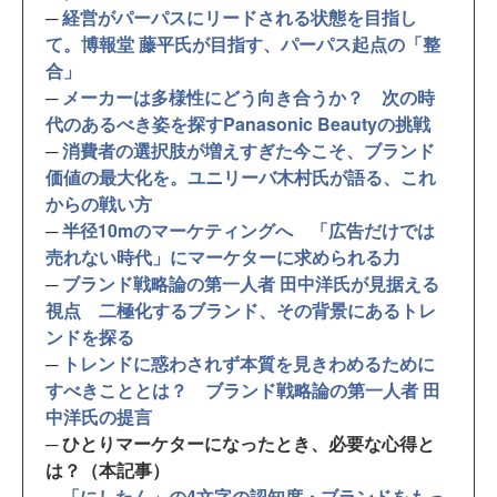
─
経営がパーパスにリードされる状態を目指し
て。博報堂 藤平氏が目指す、パーパス起点の「整
合」
─
メーカーは多様性にどう向き合うか？ 次の時
代のあるべき姿を探すPanasonic Beautyの挑戦
─
消費者の選択肢が増えすぎた今こそ、ブランド
価値の最大化を。ユニリーバ木村氏が語る、これ
からの戦い方
─
半径10mのマーケティングへ 「広告だけでは
売れない時代」にマーケターに求められる力
─
ブランド戦略論の第一人者 田中洋氏が見据える
視点 二極化するブランド、その背景にあるトレ
ンドを探る
─
トレンドに惑わされず本質を見きわめるために
すべきこととは？ ブランド戦略論の第一人者 田
中洋氏の提言
─ ひとりマーケターになったとき、必要な心得と
は？（本記事）
─
「にしたん」の4文字の認知度・ブランドをもっ