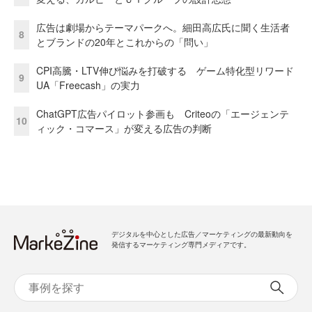
広告は劇場からテーマパークへ。細田高広氏に聞く生活者
8
とブランドの20年とこれからの「問い」
CPI高騰・LTV伸び悩みを打破する ゲーム特化型リワード
9
UA「Freecash」の実力
ChatGPT広告パイロット参画も Criteoの「エージェンテ
10
ィック・コマース」が変える広告の判断
デジタルを中心とした広告／マーケティングの最新動向を
発信するマーケティング専門メディアです。