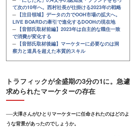
て次の10年へ。西村社長が仕掛ける2023年の戦略
─
【注目領域】データの力でOOH市場の拡大へ。
LIVE BOARDの牽引で進化するDOOHの現在地
─
【音部氏取材前編】2023年は自主的な職住一致
で消費が変化する
─
【音部氏取材後編】マーケターに必要なのは洞
察力と道具を超えた本質的スキル
トラフィックが全盛期の3分の1に。急遽
求められたマーケターの存在
──大澤さんがひとりマーケターに任命されたのはどのよ
うな背景があったのでしょうか。