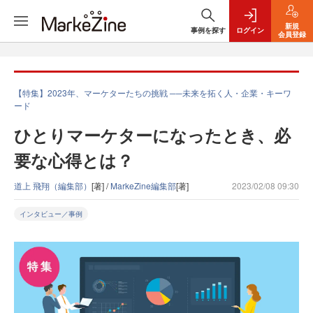
新規
事例を探す
ログイン
会員登録
【特集】2023年、マーケターたちの挑戦 ──未来を拓く人・企業・キーワ
ード
ひとりマーケターになったとき、必
要な心得とは？
道上 飛翔（編集部）
[著] /
MarkeZine編集部
[著]
2023/02/08 09:30
インタビュー／事例