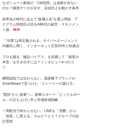
なぜショート動画の「CM流用」は成果が出ない
のか？購買データが示す、店頭売上を動かす条件
効率化の時代にあえて“超属人化”を選ぶ理由 ア
ナグラム阿部氏が語るAI時代の経営・マネジメン
ト論
NEW
「“分業”は再定義される」サイバーエージェント
内藤氏に聞く、インターネット広告20年と転換点
プロも陥る「確証バイアス」を回避して「顧客の
本音」を引き出すには？インタビュー4つのコ
ツ
瞬間認知では伝わらない。国産靴下ブランドが
SmartNewsで見つけた「ストーリーの届け方」
“競技”から“産業”へ。新興スポーツ「ピックルボー
ル」の立ち上げに学ぶ市場形成戦略
一斉配信で終わらせない。LINEを「消費」から
「資産」に変える、カルビーとＵＴグループの設
計思想