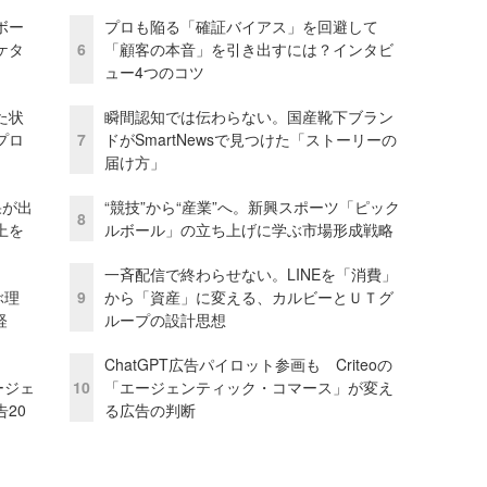
ボー
プロも陥る「確証バイアス」を回避して
ケタ
6
「顧客の本音」を引き出すには？インタビ
ュー4つのコツ
た状
瞬間認知では伝わらない。国産靴下ブラン
プロ
7
ドがSmartNewsで見つけた「ストーリーの
届け方」
果が出
“競技”から“産業”へ。新興スポーツ「ピック
8
上を
ルボール」の立ち上げに学ぶ市場形成戦略
一斉配信で終わらせない。LINEを「消費」
ぶ理
9
から「資産」に変える、カルビーとＵＴグ
経
ループの設計思想
ChatGPT広告パイロット参画も Criteoの
ージェ
10
「エージェンティック・コマース」が変え
20
る広告の判断