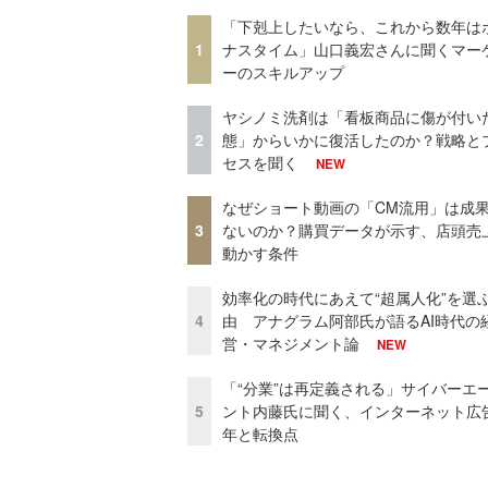
「下剋上したいなら、これから数年は
1
ナスタイム」山口義宏さんに聞くマー
ーのスキルアップ
ヤシノミ洗剤は「看板商品に傷が付い
2
態」からいかに復活したのか？戦略と
セスを聞く
NEW
なぜショート動画の「CM流用」は成
3
ないのか？購買データが示す、店頭売
動かす条件
効率化の時代にあえて“超属人化”を選
4
由 アナグラム阿部氏が語るAI時代の
営・マネジメント論
NEW
「“分業”は再定義される」サイバーエ
5
ント内藤氏に聞く、インターネット広告
年と転換点