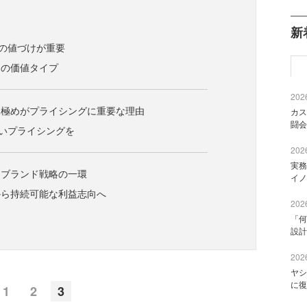
新
での値づけが重要
つの価値タイプ
2026
見極めがプライシングに重要な理由
カス
闘会
ないプライシングを
2026
実務
はブランド戦略の一環
イノ
から持続可能な利益志向へ
2026
「何
設計
2026
ヤシ
に復
1
2
3