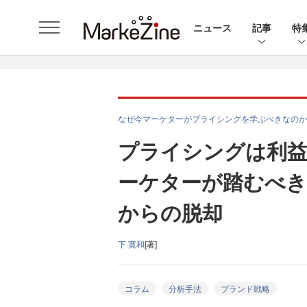
ニュース
記事
特
なぜ今マーケターがプライシングを学ぶべきなのか
プライシングは利
ーケターが踏むべき
からの脱却
下 寛和
[著]
コラム
分析手法
ブランド戦略