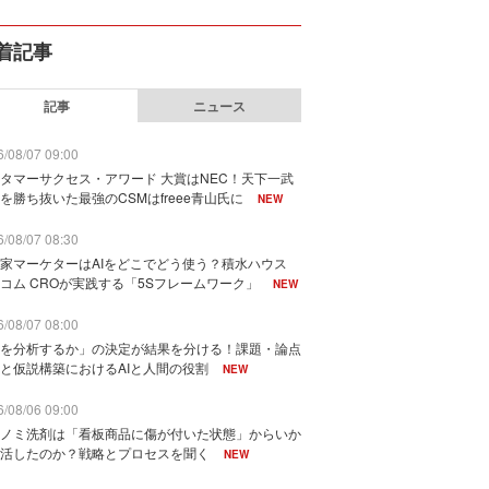
着記事
記事
ニュース
/08/07 09:00
タマーサクセス・アワード 大賞はNEC！天下一武
を勝ち抜いた最強のCSMはfreee青山氏に
NEW
/08/07 08:30
家マーケターはAIをどこでどう使う？積水ハウス
コム CROが実践する「5Sフレームワーク」
NEW
/08/07 08:00
を分析するか」の決定が結果を分ける！課題・論点
と仮説構築におけるAIと人間の役割
NEW
/08/06 09:00
ノミ洗剤は「看板商品に傷が付いた状態」からいか
活したのか？戦略とプロセスを聞く
NEW