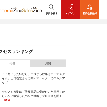
事例を探す
ログイン
新規
会員登録
クセスランキング
今日
月間
「下剋上したいなら、これから数年はボーナスタ
イム」山口義宏さんに聞くマーケターのスキルア
ップ
ヤシノミ洗剤は「看板商品に傷が付いた状態」か
らいかに復活したのか？戦略とプロセスを聞く
NEW