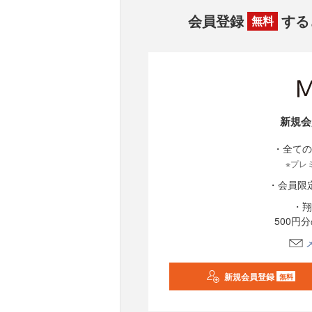
会員登録
する
無料
新規会
・全ての
※プレ
・会員限
・翔
500円
新規会員登録
無料