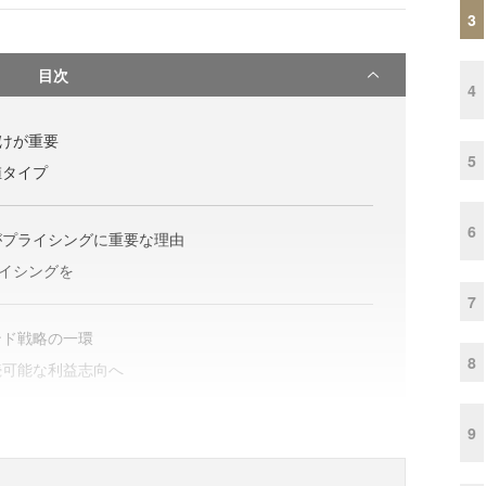
3
目次
4
づけが重要
5
値タイプ
6
がプライシングに重要な理由
ライシングを
7
ンド戦略の一環
8
続可能な利益志向へ
9