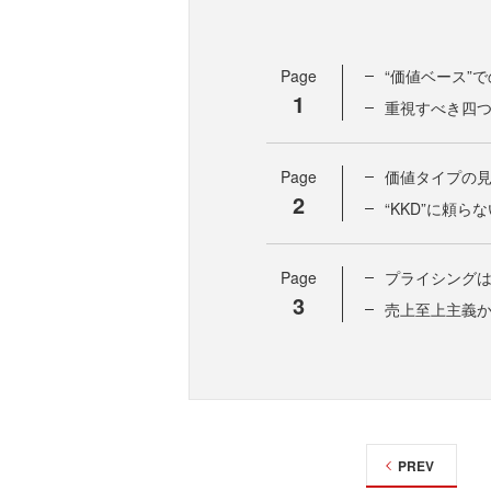
Page
“価値ベース”
1
重視すべき四
Page
価値タイプの
2
“KKD”に頼ら
Page
プライシング
3
売上至上主義
PREV