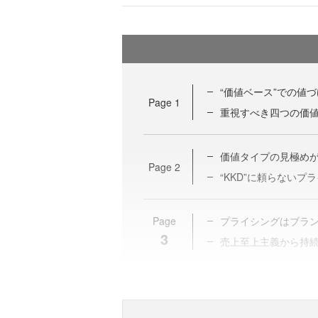
“価値ベース”での値
Page
1
重視すべき四つの価
価値タイプの見極め
Page
2
“KKD”に頼らないプ
Page
プライシングはブラ
3
売上至上主義から持