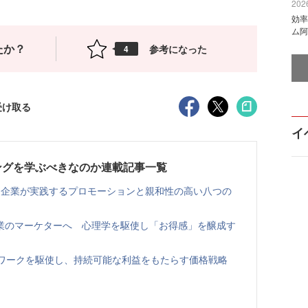
2026
効率
ム阿
たか？
参考になった
4
受け取る
イ
ングを学ぶべきなのか連載記事一覧
々な企業が実践するプロモーションと親和性の高い八つの
業のマーケターへ 心理学を駆使し「お得感」を醸成す
ムワークを駆使し、持続可能な利益をもたらす価格戦略