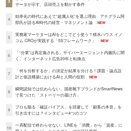
3
データが示す、店頭売上を動かす条件
効率化の時代にあえて“超属人化”を選ぶ理由 アナグラム阿
4
部氏が語るAI時代の経営・マネジメント論
NEW
実務家マーケターはAIをどこでどう使う？積水ハウス イノ
5
コム CROが実践する「5Sフレームワーク」
NEW
「“分業”は再定義される」サイバーエージェント内藤氏に聞
6
く、インターネット広告20年と転換点
「何を分析するか」の決定が結果を分ける！課題・論点設
7
計と仮説構築におけるAIと人間の役割
NEW
瞬間認知では伝わらない。国産靴下ブランドがSmartNews
8
で見つけた「ストーリーの届け方」
プロも陥る「確証バイアス」を回避して「顧客の本音」を
9
引き出すには？インタビュー4つのコツ
一斉配信で終わらせない。LINEを「消費」から「資産」に
10
変える、カルビーとＵＴグループの設計思想