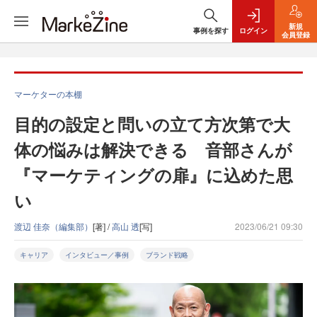
新規
事例を探す
ログイン
会員登録
マーケターの本棚
目的の設定と問いの立て方次第で大
体の悩みは解決できる 音部さんが
『マーケティングの扉』に込めた思
い
渡辺 佳奈（編集部）
[著] /
高山 透
[写]
2023/06/21 09:30
キャリア
インタビュー／事例
ブランド戦略