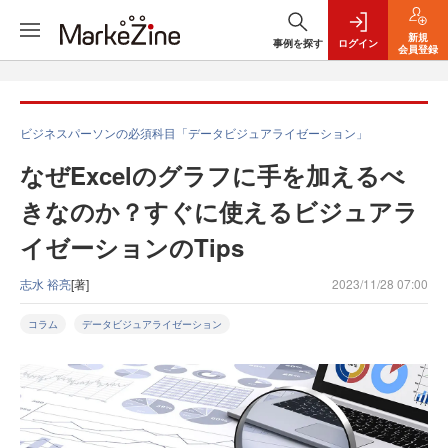
新規
事例を探す
ログイン
会員登録
ビジネスパーソンの必須科目「データビジュアライゼーション」
なぜExcelのグラフに手を加えるべ
きなのか？すぐに使えるビジュアラ
イゼーションのTips
志水 裕亮
[著]
2023/11/28 07:00
コラム
データビジュアライゼーション