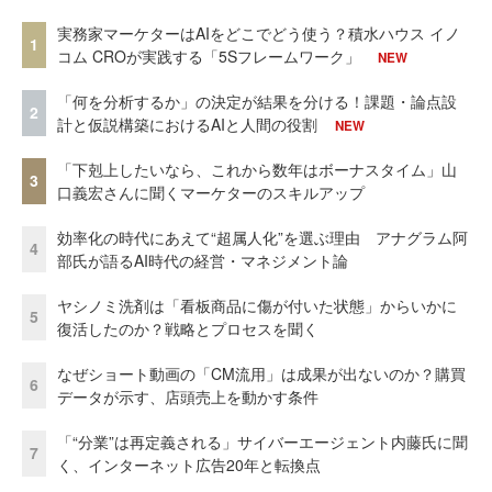
実務家マーケターはAIをどこでどう使う？積水ハウス イノ
1
コム CROが実践する「5Sフレームワーク」
NEW
「何を分析するか」の決定が結果を分ける！課題・論点設
2
計と仮説構築におけるAIと人間の役割
NEW
「下剋上したいなら、これから数年はボーナスタイム」山
3
口義宏さんに聞くマーケターのスキルアップ
効率化の時代にあえて“超属人化”を選ぶ理由 アナグラム阿
4
部氏が語るAI時代の経営・マネジメント論
ヤシノミ洗剤は「看板商品に傷が付いた状態」からいかに
5
復活したのか？戦略とプロセスを聞く
なぜショート動画の「CM流用」は成果が出ないのか？購買
6
データが示す、店頭売上を動かす条件
「“分業”は再定義される」サイバーエージェント内藤氏に聞
7
く、インターネット広告20年と転換点