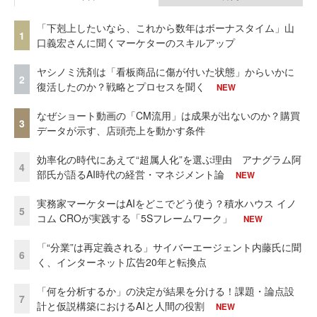
「下剋上したいなら、これから数年はボーナスタイム」山
1
口義宏さんに聞くマーケターのスキルアップ
ヤシノミ洗剤は「看板商品に傷が付いた状態」からいかに
2
復活したのか？戦略とプロセスを聞く
NEW
なぜショート動画の「CM流用」は成果が出ないのか？購買
3
データが示す、店頭売上を動かす条件
効率化の時代にあえて“超属人化”を選ぶ理由 アナグラム阿
4
部氏が語るAI時代の経営・マネジメント論
NEW
実務家マーケターはAIをどこでどう使う？積水ハウス イノ
5
コム CROが実践する「5Sフレームワーク」
NEW
「“分業”は再定義される」サイバーエージェント内藤氏に聞
6
く、インターネット広告20年と転換点
「何を分析するか」の決定が結果を分ける！課題・論点設
7
計と仮説構築におけるAIと人間の役割
NEW