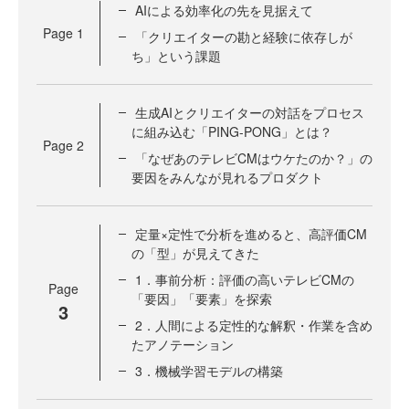
AIによる効率化の先を見据えて
Page
1
「クリエイターの勘と経験に依存しが
ち」という課題
生成AIとクリエイターの対話をプロセス
に組み込む「PING-PONG」とは？
Page
2
「なぜあのテレビCMはウケたのか？」の
要因をみんなが見れるプロダクト
定量×定性で分析を進めると、高評価CM
の「型」が見えてきた
1．事前分析：評価の高いテレビCMの
Page
「要因」「要素」を探索
3
2．人間による定性的な解釈・作業を含め
たアノテーション
3．機械学習モデルの構築