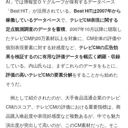
AI」では博報堂ＤＹグループが保有するデータベース
「Best HIT」が活用されている。
Best HITは2007年から
稼働しているデータベース
で、
テレビCM表現に関する
定点観測調査のデータを蓄積
。2007年10月以降に聴取し
たテレビCM約20万素材以上を対象に、CM全体の評価や
個別表現要素に対する好感度など、
テレビCMの広告効
果を検証するのに有用な評価データを幅広く網羅・収録
している。内山氏らは、まずこれらのデータをもとに、
評価の高いテレビCMの要素分解
をすることから始めた
そうだ。
例として紹介されたのが、大手食品流通企業のテレビ
CMのスコア。テレビCMの評価における重要指標は、商
品購入喚起度や表現好感度など複数あるが、中でも魅力
演出度が突出して高いのが、このCM素材だった。そこ