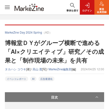
新規
事例を探す
ログイン
会員登録
MarkeZine Day 2024 Spring
（AD）
博報堂ＤＹがグループ横断で進める
「AI×クリエイティブ」研究／その成
果と「制作現場の未来」を共有
タカハシ コウキ
[著] /
高山 透
[写] /
MarkeZine編集部
[編]
2024/04/25 12:00
イベントレポート
AI
広告最適化
目次