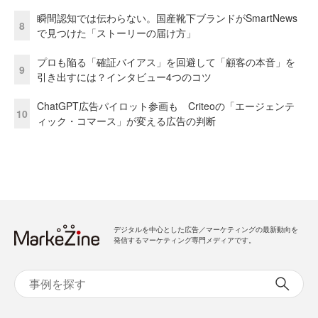
瞬間認知では伝わらない。国産靴下ブランドがSmartNews
8
で見つけた「ストーリーの届け方」
プロも陥る「確証バイアス」を回避して「顧客の本音」を
9
引き出すには？インタビュー4つのコツ
ChatGPT広告パイロット参画も Criteoの「エージェンテ
10
ィック・コマース」が変える広告の判断
デジタルを中心とした広告／マーケティングの最新動向を
発信するマーケティング専門メディアです。