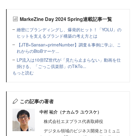
MarkeZine Day 2024 Spring連載記事一覧
緻密にブランディングし、爆発的ヒット！「YOLU」の
ヒットを支えるブランド構築の考え方とは
【JTB×Sansan×primeNumber】調査＆事例に学ぶ、こ
れからのBtoBマーケ...
LP流入は10倍⁉Z世代が「見たら止まらない」動画を仕
掛ける、「ごっこ倶楽部」のTikTo...
もっと読む
この記事の著者
中村 祐介（ナカムラ ユウスケ）
株式会社エヌプラス代表取締役
デジタル領域のビジネス開発とコミュニ