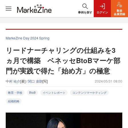
新規
事例を探す
ログイン
会員登録
MarkeZine Day 2024 Spring
リードナーチャリングの仕組みを3
ヵ月で構築 ベネッセBtoBマーケ部
門が実践で得た「始め方」の極意
中村 祐介
[著] /
関口 達朗
[写]
2024/05/31 08:00
教育・学校
BtoB
イベントレポート
コンテンツマーケティング
組織戦略