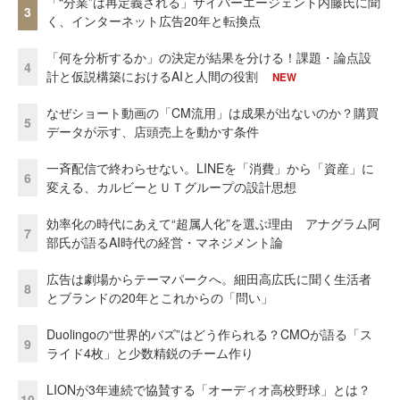
「“分業”は再定義される」サイバーエージェント内藤氏に聞
3
く、インターネット広告20年と転換点
「何を分析するか」の決定が結果を分ける！課題・論点設
4
計と仮説構築におけるAIと人間の役割
NEW
なぜショート動画の「CM流用」は成果が出ないのか？購買
5
データが示す、店頭売上を動かす条件
一斉配信で終わらせない。LINEを「消費」から「資産」に
6
変える、カルビーとＵＴグループの設計思想
効率化の時代にあえて“超属人化”を選ぶ理由 アナグラム阿
7
部氏が語るAI時代の経営・マネジメント論
広告は劇場からテーマパークへ。細田高広氏に聞く生活者
8
とブランドの20年とこれからの「問い」
Duolingoの“世界的バズ”はどう作られる？CMOが語る「ス
9
ライド4枚」と少数精鋭のチーム作り
LIONが3年連続で協賛する「オーディオ高校野球」とは？
10